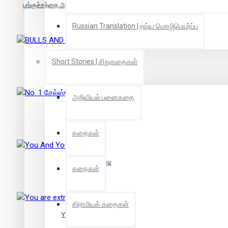
பங்குச்சந்தை அனாலிசிஸ் (அள்ள அள்ளப் பணம் - 2)
Russian Translation | ரஷ்ய மொழிபெயர்ப்பு
BULLS AND BEARS
Short Stories | சிறுகதைகள்
அறிவியல் புனைகதை
No. 1 சேல்ஸ்மேன்
கதைகள்
You And You
கதைகள்
கிராமியக் கதைகள்
You are extraordinary