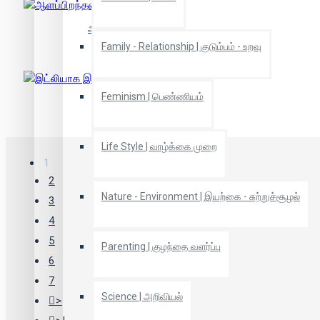
ஆளப்பிறந்தவர் நீங்கள்
Family - Relationship | குடும்பம் - உறவு
Feminism | பெண்ணியம்
இட்லியாக இருங்கள்
Life Style | வாழ்க்கை முறை
1
2
Nature - Environment | இயற்கை - சுற்றுச்சூழல்
3
4
5
Parenting | குழந்தை வளர்ப்பு
6
7
Science | அறிவியல்
>