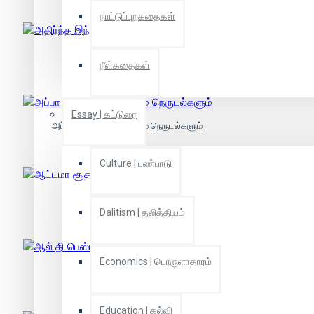
நாட்டுப்புறகதைகள்
அதிர்ந்த இந்தியா
நீள்கதைகள்
Essay | கட்டுரை
அப்பா மகன் - நெருக்கமும் நெருடல்களும்
Culture | பண்பாடு
ஆட்டமா சூதாட்டமா
Dalitism | தலித்தியம்
Economics | பொருளாதாரம்
ஆல் தி பெஸ்ட்
Education | கல்வி