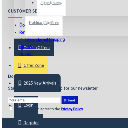
சிறுவர் கதை
CUSTOMER SERVICE
Politics | அரசியல்
Contact
Returns
International Shipping
Site Map
Combo Offers
Brands
Offer Zone
Don't want to miss out?
2025 New Arrivals
Stay in the loop by signing up for our newsletter
Send
Login
I have read and agree to the
Privacy Policy
Register