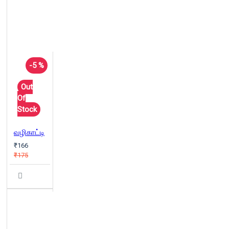
-5 %
Out
Of
Stock
வழிகாட்டி
₹166
₹175