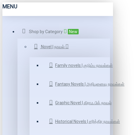
MENU
Shop by Category
New
Novel | நாவல்
Family novels | குடும்ப நாவல்கள்
Fantasy Novels | அதிபுனைவு நாவல்கள்
Graphic Novel | கிராஃ பிக் நாவல்
Historical Novels | சரித்திர நாவல்கள்