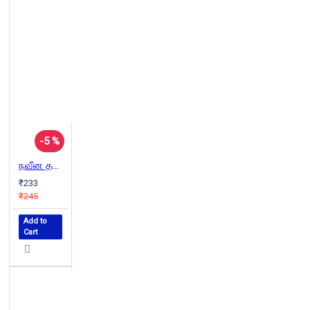
-5 %
நவீன தமிழ்ச் சிறுகதைகள்
₹233
₹245
Add to
Cart