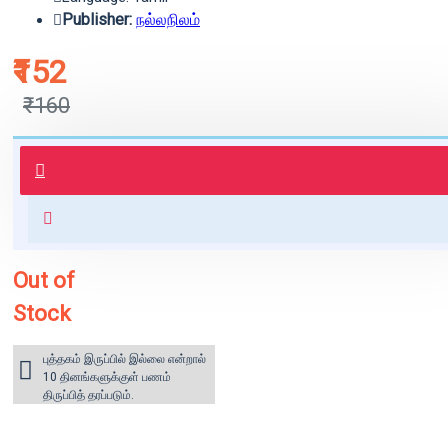
Publisher:
நல்லநிலம்
₹152
₹160
புத்தகம் 3 - 7 நாட்களில் அனுப்பி
வைக்கப்படும்.
+ ₹60 shipping fee* (Free shipping
for orders above ₹1000 within
India)
Out of
Stock
புத்தகம் இருப்பில் இல்லை என்றால்
10 தினங்களுக்குள் பணம்
திருப்பித் தரப்படும்.