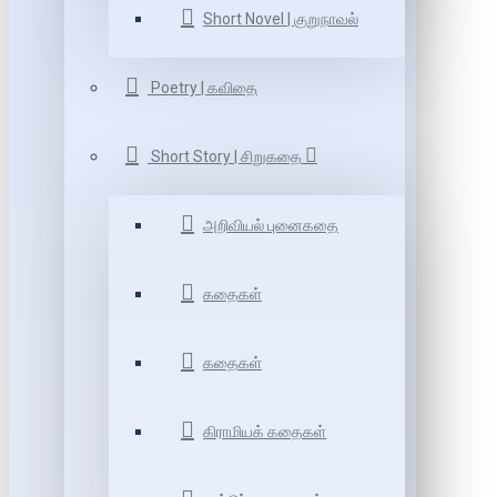
Short Novel | குறுநாவல்
Poetry | கவிதை
Short Story | சிறுகதை
அறிவியல் புனைகதை
கதைகள்
கதைகள்
கிராமியக் கதைகள்