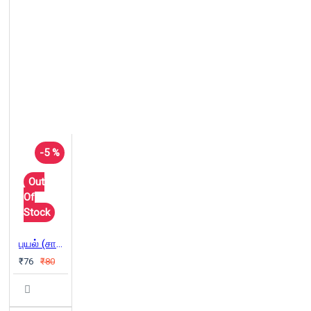
-5 %
Out
Of
Stock
புயல் (சாகித்திய அகாடெமி )
₹76
₹80