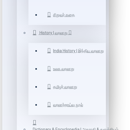
சிறுவர் கதை
History | வரலாறு
India History | இந்திய வரலாறு
உலக வரலாறு
தமிழர் வரலாறு
வரலாற்றாய்வு நூல்
Dictionary & Encyclopedia | அகராதி & களஞ்சியம்