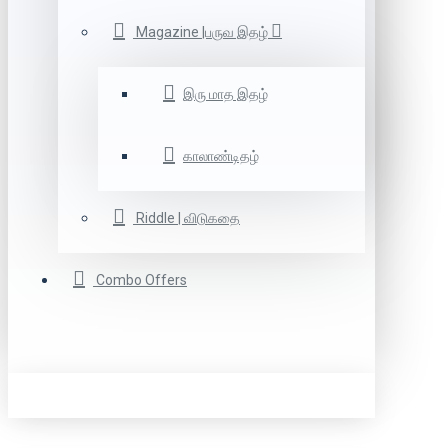
Magazine |பருவ இதழ்
இரு மாத இதழ்
காலாண்டிதழ்
Riddle | விடுகதை
Combo Offers