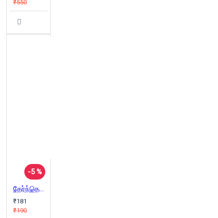
₹550
-5 %
தேர்ந்தெடுத்த சங்க இலக்கியப் பாடல்கள்
₹181
₹190