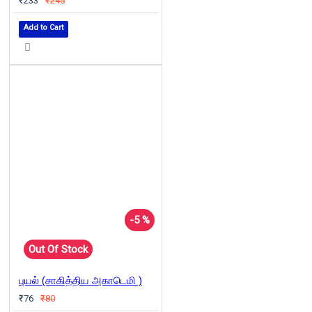
₹233
₹245
Add to Cart
-5 %
Out Of Stock
புயல் (சாகித்திய அகாடெமி )
₹76
₹80