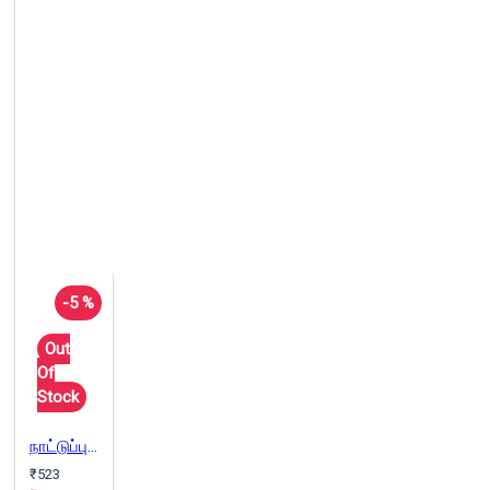
-5 %
Out
Of
Stock
நாட்டுப்புறக் கதைக் களஞ்சியம்
₹523