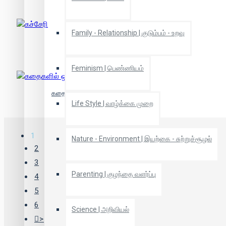
Family - Relationship | குடும்பம் - உறவு
கச்சேரி
Feminism | பெண்ணியம்
கதைகளில் ஒளிரும் வாழ்க்கை
Life Style | வாழ்க்கை முறை
1
Nature - Environment | இயற்கை - சுற்றுச்சூழல்
2
3
Parenting | குழந்தை வளர்ப்பு
4
5
6
Science | அறிவியல்
>