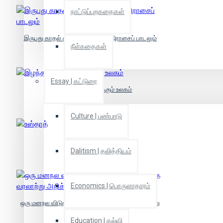
நாட்டுப்புறகதைகள்
இருபது காதல் கவிதைகளும் ஒரு நிராசைப் பாடலும்
நீள்கதைகள்
Essay | கட்டுரை
இழந்த பின்னும் இருக்கும் உலகம்
Culture | பண்பாடு
உஸ்தாத்
Dalitism | தலித்தியம்
Economics | பொருளாதாரம்
ஒரு மனநல விடுதியின் மிகவும் நம்பத் தகாத வரலாற்று
அறிக்கை
Education | கல்வி