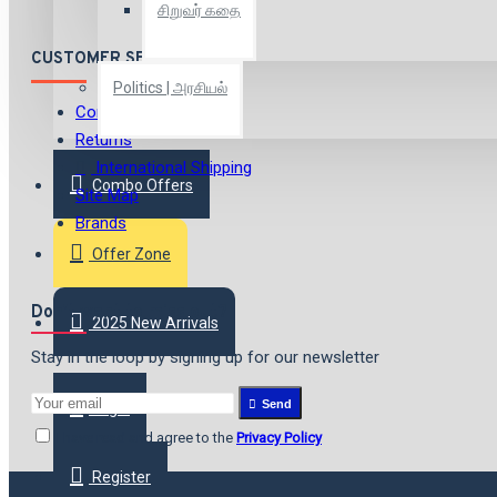
சிறுவர் கதை
CUSTOMER SERVICE
Politics | அரசியல்
Contact
Returns
International Shipping
Combo Offers
Site Map
Brands
Offer Zone
Don't want to miss out?
2025 New Arrivals
Stay in the loop by signing up for our newsletter
Send
Login
I have read and agree to the
Privacy Policy
Register