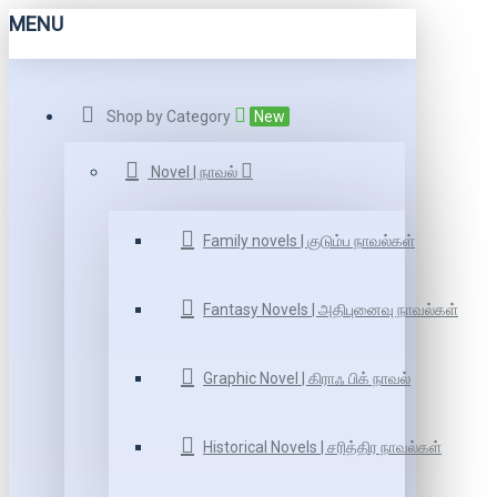
MENU
Shop by Category
New
Novel | நாவல்
Family novels | குடும்ப நாவல்கள்
Fantasy Novels | அதிபுனைவு நாவல்கள்
Graphic Novel | கிராஃ பிக் நாவல்
Historical Novels | சரித்திர நாவல்கள்