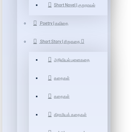
Short Novel | குறுநாவல்
Poetry | கவிதை
Short Story | சிறுகதை
அறிவியல் புனைகதை
கதைகள்
கதைகள்
கிராமியக் கதைகள்