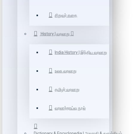
சிறுவர் கதை
History | வரலாறு
India History | இந்திய வரலாறு
உலக வரலாறு
தமிழர் வரலாறு
வரலாற்றாய்வு நூல்
Dictionary & Encyclopedia | அகராதி & களஞ்சியம்