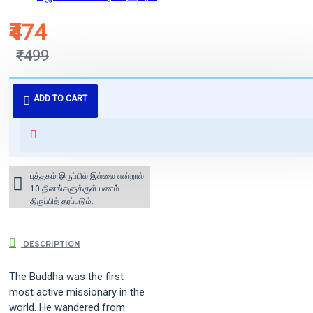
₹474
₹499
புத்தகம் 3 - 7 நாட்களில் அனுப்பி
ADD TO CART
வைக்கப்படும்.
+ ₹60 shipping fee* (Free shipping
for orders above ₹1000 within
India)
புத்தகம் இருப்பில் இல்லை என்றால்
10 தினங்களுக்குள் பணம்
திருப்பித் தரப்படும்.
DESCRIPTION
The Buddha was the first
most active missionary in the
world. He wandered from