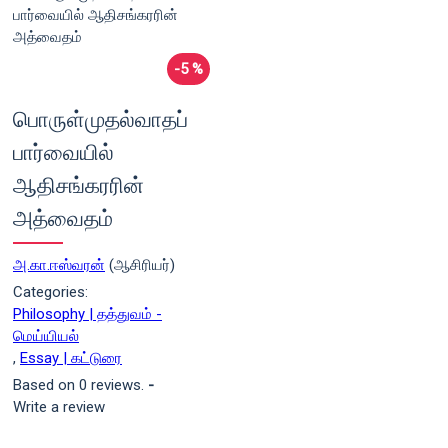
-5 %
பொருள்முதல்வாதப்
பார்வையில்
ஆதிசங்கரரின்
அத்வைதம்
அ.கா.ஈஸ்வரன்
(ஆசிரியர்)
Categories:
Philosophy | தத்துவம் -
மெய்யியல்
,
Essay | கட்டுரை
Based on 0 reviews.
-
Write a review