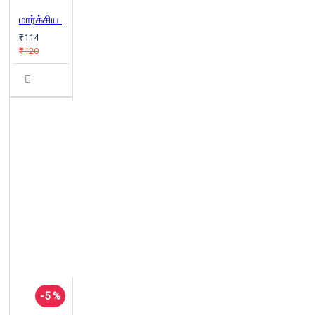
மார்க்சிய தத்துவம்
₹114
₹120
-5 %