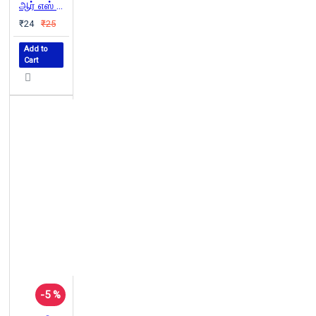
ஆர் எஸ் எஸ் ஸின் ஆழமும் அகலமும்
₹24
₹25
Add to
Cart
-5 %