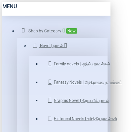
MENU
Shop by Category
New
Novel | நாவல்
Family novels | குடும்ப நாவல்கள்
Fantasy Novels | அதிபுனைவு நாவல்கள்
Graphic Novel | கிராஃ பிக் நாவல்
Historical Novels | சரித்திர நாவல்கள்