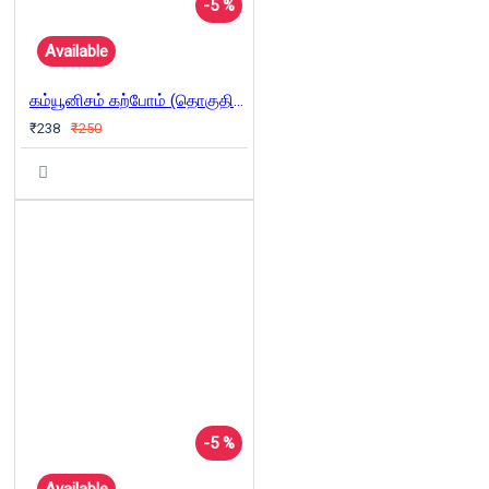
-5 %
Available
கம்யூனிசம் கற்போம் (தொகுதி 1)
₹238
₹250
-5 %