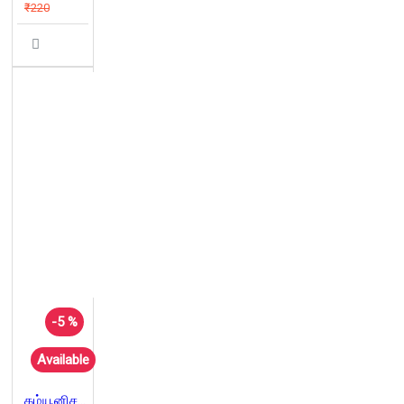
₹220
-5 %
Available
கம்யூனிசம் கற்போம் (தொகுதி 1)