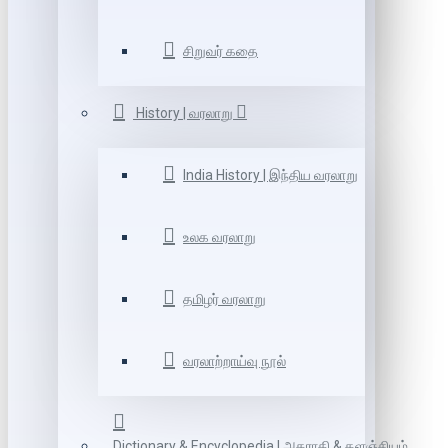
சிறுவர் கதை
History | வரலாறு
India History | இந்திய வரலாறு
உலக வரலாறு
தமிழர் வரலாறு
வரலாற்றாய்வு நூல்
Dictionary & Encyclopedia | அகராதி & களஞ்சியம்