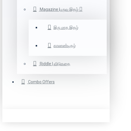
Magazine |பருவ இதழ்
இரு மாத இதழ்
காலாண்டிதழ்
Riddle | விடுகதை
Combo Offers