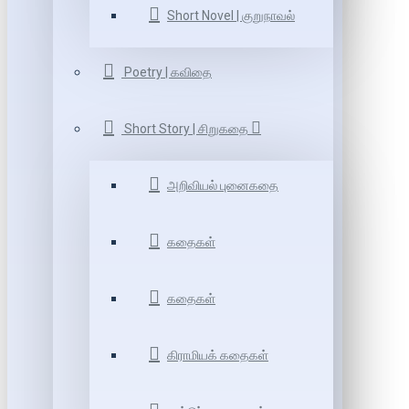
Short Novel | குறுநாவல்
Poetry | கவிதை
Short Story | சிறுகதை
அறிவியல் புனைகதை
கதைகள்
கதைகள்
கிராமியக் கதைகள்