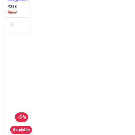
₹238
₹250
-5 %
Available