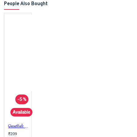
People Also Bought
-5 %
Available
லெனின் வாழ்வும் படைப்பும்
₹209