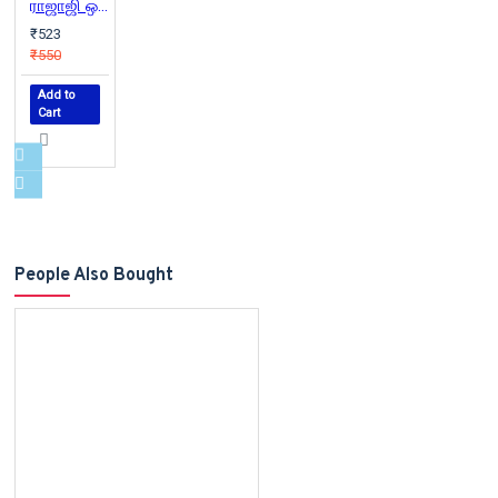
ராஜாஜி ஒரு தேசிய சகாப்தம்
₹523
₹550
Add to
Cart
People Also Bought