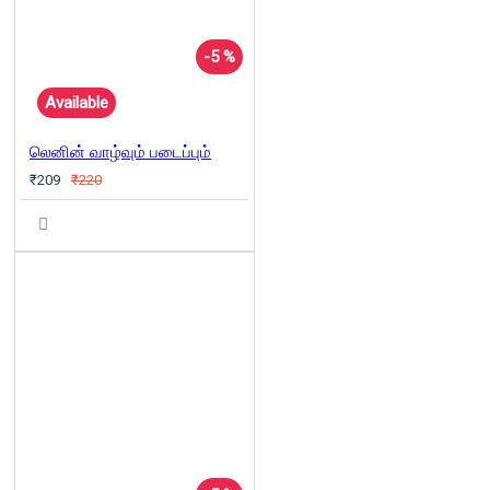
-5 %
Available
லெனின் வாழ்வும் படைப்பும்
₹209
₹220