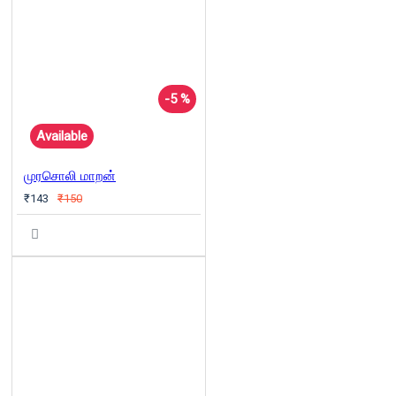
-5 %
Available
முரசொலி மாறன்
₹143
₹150