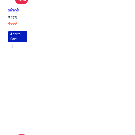
உம்மத்
₹475
₹500
Add to
Cart