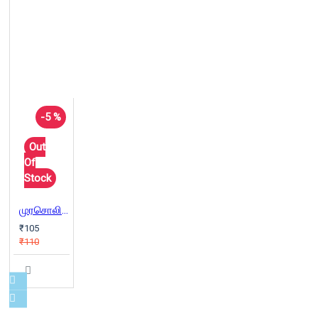
-5 %
Out
Of
Stock
முரசொலி மாறன்
₹105
₹110