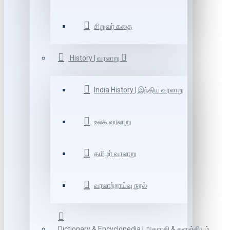
சிறுவர் கதை
History | வரலாறு
India History | இந்திய வரலாறு
உலக வரலாறு
தமிழர் வரலாறு
வரலாற்றாய்வு நூல்
Dictionary & Encyclopedia | அகராதி & களஞ்சியம்