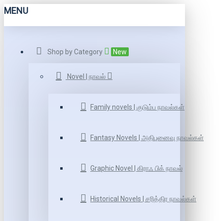
MENU
Shop by Category
New
Novel | நாவல்
Family novels | குடும்ப நாவல்கள்
Fantasy Novels | அதிபுனைவு நாவல்கள்
Graphic Novel | கிராஃ பிக் நாவல்
Historical Novels | சரித்திர நாவல்கள்