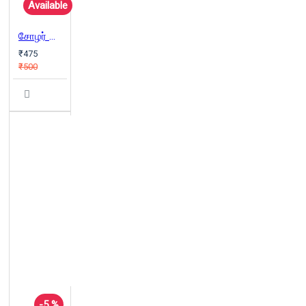
Available
சோழர் காலச் செப்பேடுகள்
₹475
₹500
-5 %