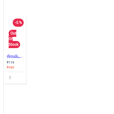
-5 %
Out
Of
Stock
திராவிட இயக்க வேர்கள்
₹119
₹125