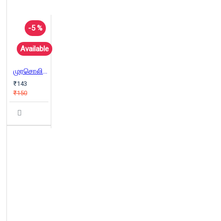
-5 %
Available
முரசொலி மாறன்
₹143
₹150