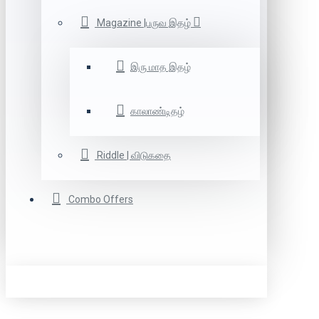
Magazine |பருவ இதழ்
இரு மாத இதழ்
காலாண்டிதழ்
Riddle | விடுகதை
Combo Offers