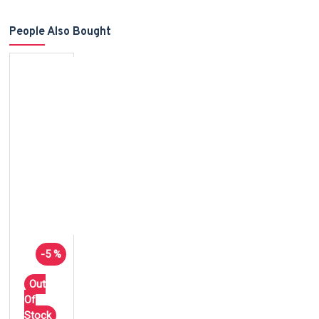
People Also Bought
-5 %
Out
Of
Stock