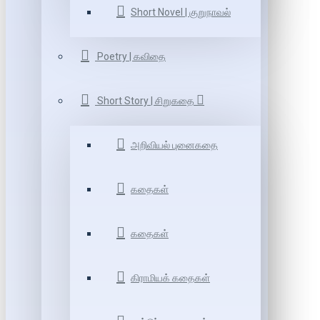
Short Novel | குறுநாவல்
Poetry | கவிதை
Short Story | சிறுகதை
அறிவியல் புனைகதை
கதைகள்
கதைகள்
கிராமியக் கதைகள்