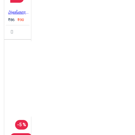
அலங்காரப்ரியர்கள்
₹86
₹90
-5 %