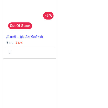
-5 %
Out Of Stock
திராவிட இயக்க வேர்கள்
₹119
₹125