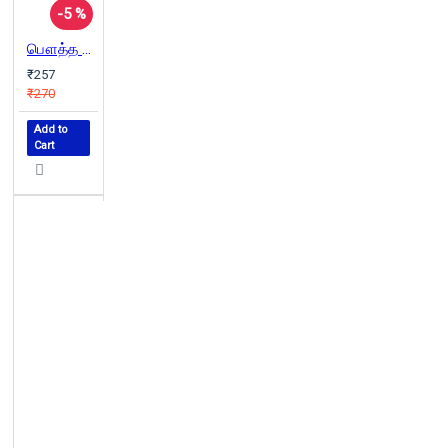
-5 %
பௌத்த வாழ்க்கைமுறையும் சடங்குகளும்
₹257
₹270
Add to
Cart