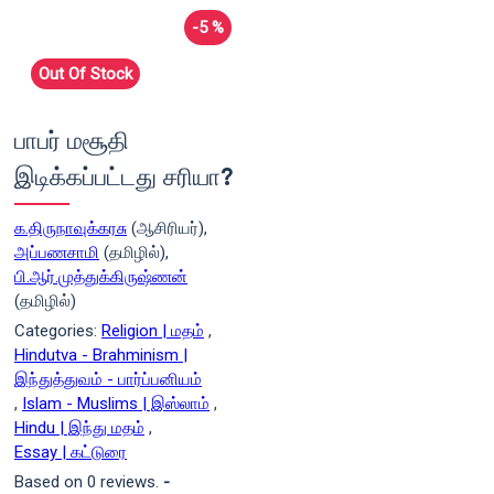
-5 %
Out Of Stock
பாபர் மசூதி
இடிக்கப்பட்டது சரியா?
க.திருநாவுக்கரசு
(ஆசிரியர்),
அப்பணசாமி
(தமிழில்),
பி.ஆர்.முத்துக்கிருஷ்ணன்
(தமிழில்)
Categories:
Religion | மதம்
,
Hindutva - Brahminism |
இந்துத்துவம் - பார்ப்பனியம்
,
Islam - Muslims | இஸ்லாம்
,
Hindu | இந்து மதம்
,
Essay | கட்டுரை
Based on 0 reviews.
-