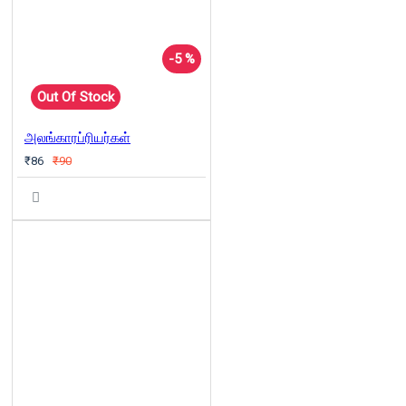
-5 %
Out Of Stock
அலங்காரப்ரியர்கள்
₹86
₹90