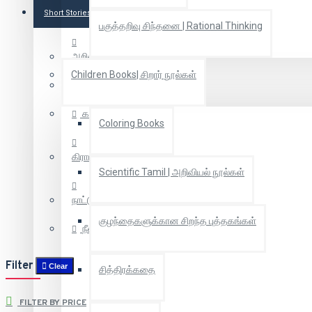
Short Stories
பகுத்தறிவு சிந்தனை | Rational Thinking
அறிவியல் புனைகதை
Children Books| சிறார் நூல்கள்
கதைகள்
கதைகள்
Coloring Books
கிராமியக் கதைகள்
Scientific Tamil | அறிவியல் நூல்கள்
நாட்டுப்புறகதைகள்
குழந்தைகளுக்கான சிறந்த புத்தகங்கள்
நீள்கதைகள்
Filter
Clear
சித்திரக்கதை
FILTER BY PRICE