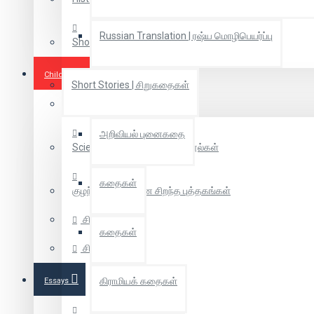
Russian Translation | ரஷ்ய மொழிபெயர்ப்பு
Short Novel | குறுநாவல்
Children Books
Short Stories | சிறுகதைகள்
Coloring Books
அறிவியல் புனைகதை
Scientific Tamil | அறிவியல் நூல்கள்
கதைகள்
குழந்தைகளுக்கான சிறந்த புத்தகங்கள்
சித்திரக்கதை
கதைகள்
சிறுவர் கதை
கிராமியக் கதைகள்
Essays