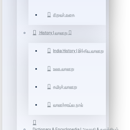
சிறுவர் கதை
History | வரலாறு
India History | இந்திய வரலாறு
உலக வரலாறு
தமிழர் வரலாறு
வரலாற்றாய்வு நூல்
Dictionary & Encyclopedia | அகராதி & களஞ்சியம்