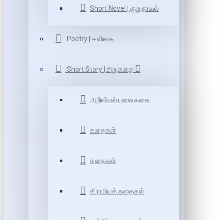
Short Novel | குறுநாவல்
Poetry | கவிதை
Short Story | சிறுகதை
அறிவியல் புனைகதை
கதைகள்
கதைகள்
கிராமியக் கதைகள்