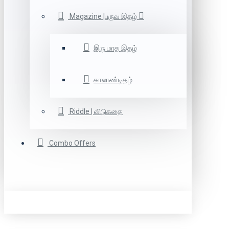
Magazine |பருவ இதழ்
இரு மாத இதழ்
காலாண்டிதழ்
Riddle | விடுகதை
Combo Offers