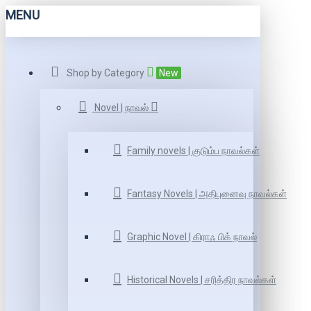
MENU
Shop by Category
New
Novel | நாவல்
Family novels | குடும்ப நாவல்கள்
Fantasy Novels | அதிபுனைவு நாவல்கள்
Graphic Novel | கிராஃ பிக் நாவல்
Historical Novels | சரித்திர நாவல்கள்