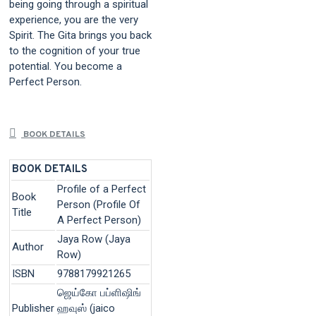
being going through a spiritual
experience, you are the very
Spirit. The Gita brings you back
to the cognition of your true
potential. You become a
Perfect Person.
BOOK DETAILS
BOOK DETAILS
Profile of a Perfect
Book
Person (Profile Of
Title
A Perfect Person)
Jaya Row (Jaya
Author
Row)
ISBN
9788179921265
ஜெய்கோ பப்ளிஷிங்
Publisher
ஹவுஸ் (jaico