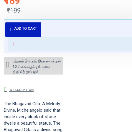
₹189
₹199
புத்தகம் 3 - 7 நாட்களில் அனுப்பி
ADD TO CART
வைக்கப்படும்.
+ ₹60 shipping fee* (Free shipping
for orders above ₹1000 within
India)
புத்தகம் இருப்பில் இல்லை என்றால்
10 தினங்களுக்குள் பணம்
திருப்பித் தரப்படும்.
DESCRIPTION
The Bhagavad Gita: A Melody
Divine, Michelangelo said that
inside every block of stone
dwells a beautiful statue. The
Bhagavad Gita is a divine song