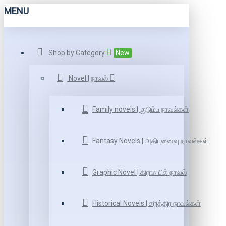
MENU
Shop by Category
New
Novel | நாவல்
Family novels | குடும்ப நாவல்கள்
Fantasy Novels | அதிபுனைவு நாவல்கள்
Graphic Novel | கிராஃ பிக் நாவல்
Historical Novels | சரித்திர நாவல்கள்