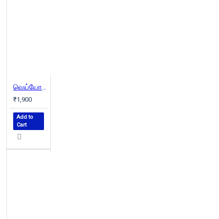
வெய்யோன் (வெண்முரசு நாவல்-09)
₹1,900
Add to
Cart