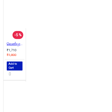
-5 %
வெண்முகில் நகரம் (வெண்முரசு நாவல்-06)
₹1,710
₹1,800
Add to
Cart