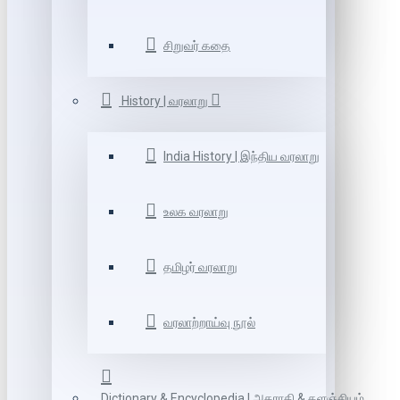
சிறுவர் கதை
History | வரலாறு
India History | இந்திய வரலாறு
உலக வரலாறு
தமிழர் வரலாறு
வரலாற்றாய்வு நூல்
Dictionary & Encyclopedia | அகராதி & களஞ்சியம்