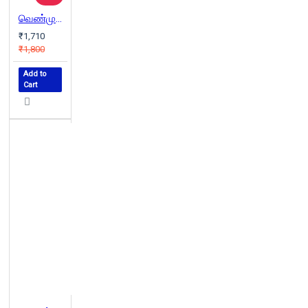
வெண்முகில் நகரம் (வெண்முரசு நாவல்-06)
₹1,710
₹1,800
Add to
Cart