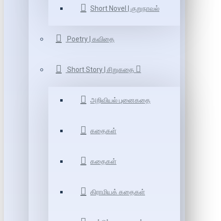
Short Novel | குறுநாவல்
Poetry | கவிதை
Short Story | சிறுகதை
அறிவியல் புனைகதை
கதைகள்
கதைகள்
கிராமியக் கதைகள்