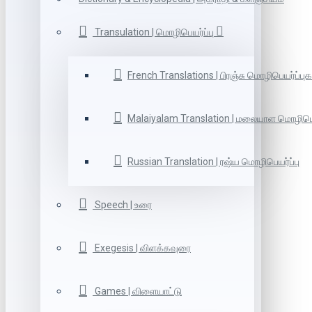
Transulation | மொழிபெயர்ப்பு
French Translations | பிரஞ்சு மொழிபெயர்ப்புக
Malaiyalam Translation | மலையாள மொழிபெய
Russian Translation | ரஷ்ய மொழிபெயர்ப்பு
Speech | உரை
Exegesis | விளக்கவுரை
Games | விளையாட்டு