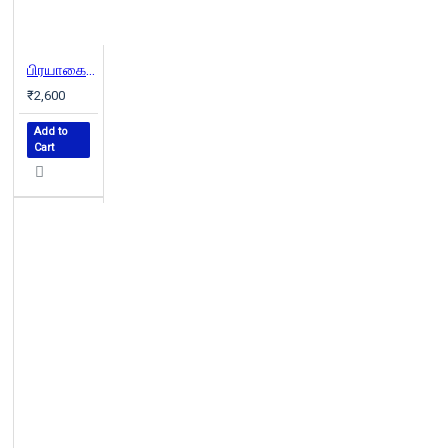
பிரயாகை (வெண்முரசு நாவல்-05)
₹2,600
Add to
Cart