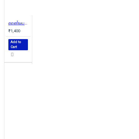
காண்டீபம் (வெண்முரசு நாவல்-08)
₹1,400
Add to
Cart