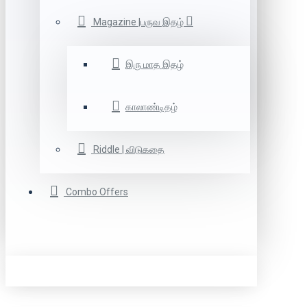
Magazine |பருவ இதழ்
இரு மாத இதழ்
காலாண்டிதழ்
Riddle | விடுகதை
Combo Offers