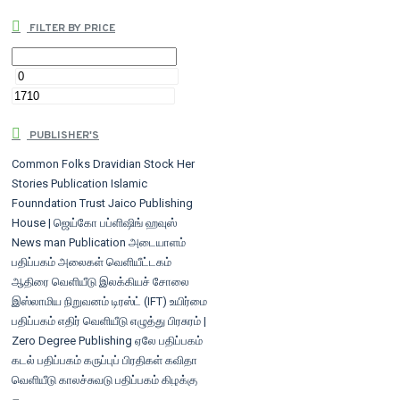
FILTER BY PRICE
PUBLISHER'S
Common Folks
Dravidian Stock
Her
Stories Publication
Islamic
Founndation Trust
Jaico Publishing
House | ஜெய்கோ பப்ளிஷிங் ஹவுஸ்
News man Publication
அடையாளம்
பதிப்பகம்
அலைகள் வெளியீட்டகம்
ஆதிரை வெளியீடு
இலக்கியச் சோலை
இஸ்லாமிய நிறுவனம் டிரஸ்ட் (IFT)
உயிர்மை
பதிப்பகம்
எதிர் வெளியீடு
எழுத்து பிரசுரம் |
Zero Degree Publishing
ஏலே பதிப்பகம்
கடல் பதிப்பகம்
கருப்புப் பிரதிகள்
கவிதா
வெளியீடு
காலச்சுவடு பதிப்பகம்
கிழக்கு
பதிப்பகம்
க்ரியா வெளியீடு
சந்தியா