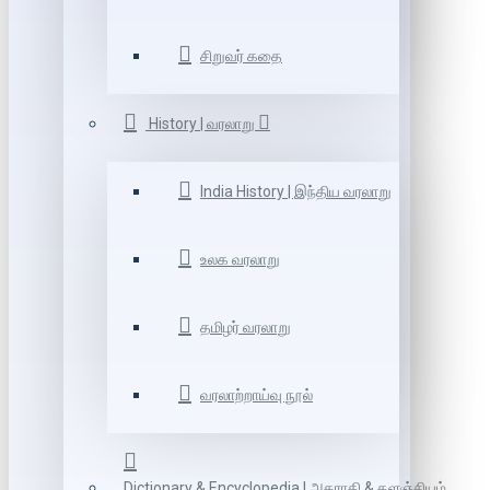
சிறுவர் கதை
History | வரலாறு
India History | இந்திய வரலாறு
உலக வரலாறு
தமிழர் வரலாறு
வரலாற்றாய்வு நூல்
Dictionary & Encyclopedia | அகராதி & களஞ்சியம்