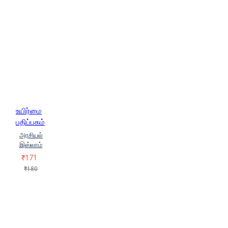
(Sheyku Sainuththeen Makdhoom)
ஷெய்கு ஹஸ்ரத் ஆஸாத் ரஸூல்
(Sheyku Hasradh Aasaadh Rasool)
ஷோபா சக்தி (Shoba Sakthi)
ஸாஅதி (Saaadhi)
ஸையித்
இப்ராஹீம் (Saiyidh Ipraaheem)
ஸ்டேன்லி லேன் ஃபூல் (Stenli Len Fool)
ஹமீது அல்கர்
ஹஸன்
ஹாமீம் முஸ்தபா
ஹெச்.ஜி.ரசூல்
(H.G.Rasool)
உயிர்மை
பதிப்பகம்
அரசியல்
இஸ்லாம்
₹171
₹180