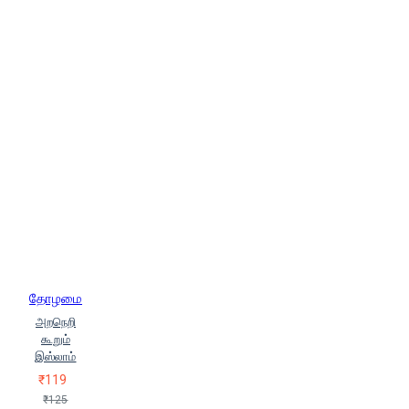
தோழமை
அறநெறி
கூறும்
இஸ்லாம்
₹119
₹125