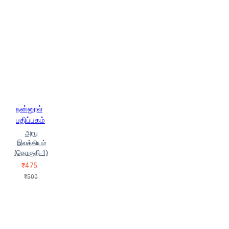
நன்னூல்
பதிப்பகம்
அரபு
இலக்கியம்
(தொகுதி-1)
₹475
₹500