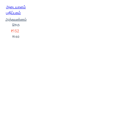
(Ka.Thirunaavukkarasu)
களந்தை
அடையாளம்
பீர் முஹம்மது (Kalandhai Peer
பதிப்பகம்
Muhammadhu)
கவிக்கோ அப்துல்
அஞ்சுவண்ணம்
ரகுமான் (Kavikko Apdhul Rakumaan)
தெரு
கான்ராட் உட் (Carneet Wood)
₹152
கீரனூர் ஜாகிர்ராஜா (Keeranur
₹160
Jaaheeraja)
கே.எம்.ஷரீப் (K. M.
Sharif)
ச.இராசமாணிக்கம்
(Sa.Iraasamaanikkam)
சபீனா
பகுருதீன்
சி.எஸ்.தேவநாதன்
(C.S.Devanathan)
சி.ஜி.வீரமன்த்ரி
சித்தி லெவ்வை மரைக்கார் (Sithi
Levai Maraickayar)
சுகுமாரன்
(Sukumaran)
செ.திவான்
(S.Diwan)
சையத்
சஆதத்துல்லாஹ் ஹுசைனி (Chaiyath
Chaaathaththullaah Huchaini)
சையித் குதுப்
ஜலாலுத்தீன் ரூமி
(Jalaaluththeen Roomi)
ஜியாவுதீன் ஸர்தார்
டாக்டர்