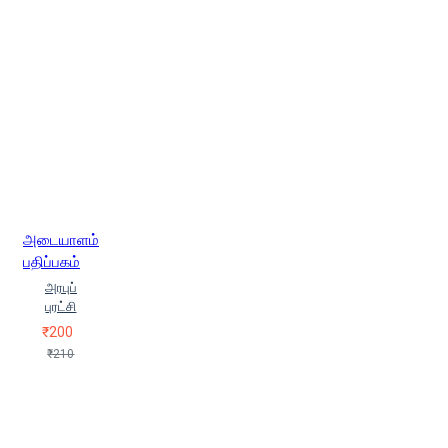
அடையாளம்
பதிப்பகம்
அரபுப்
புரட்சி
₹200
₹210