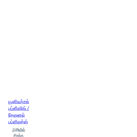
யூனிவர்சல்
பப்ளிஷிங் /
நேஷனல்
பப்ளிஷர்ஸ்
அறிவில்
சிறந்த