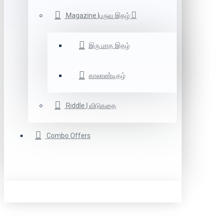
Magazine |பருவ இதழ்
இரு மாத இதழ்
காலாண்டிதழ்
Riddle | விடுகதை
Combo Offers