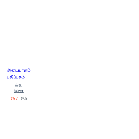
அடையாளம்
பதிப்பகம்
அரபு
இசை
₹57
₹60