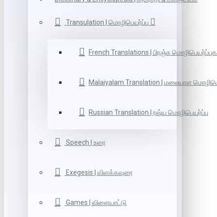
Transulation | மொழிபெயர்ப்பு
French Translations | பிரஞ்சு மொழிபெயர்ப்புக
Malaiyalam Translation | மலையாள மொழிபெய
Russian Translation | ரஷ்ய மொழிபெயர்ப்பு
Speech | உரை
Exegesis | விளக்கவுரை
Games | விளையாட்டு