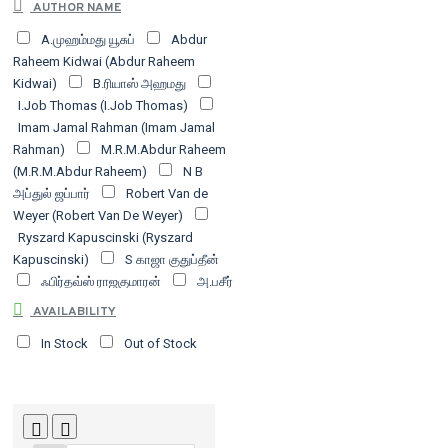
AUTHOR NAME
பதிப்பகம்
சாகித்திய அகாதெமி
சீர்மை
A.முஹம்மது யூசுப்
Abdur
நூல்வெளி
டிஸ்கவரி புக் பேலஸ்
தமிழ் மரபு
Raheem Kidwai (Abdur Raheem
அறக்கட்டளை
தோழமை
நக்கீரன்
Kidwai)
B.ரியாஸ் அஹமது
பதிப்பகம்
நக்கீரன் பப்ளிகேஷன்ஸ்
I.Job Thomas (I.Job Thomas)
நன்னூல் பதிப்பகம்
நியூ செஞ்சுரி புக்
Imam Jamal Rahman (Imam Jamal
ஹவுஸ்
பரணி பதிப்பகம்
பரிசல் வெளியீடு
Rahman)
M.R.M.Abdur Raheem
பாரதி புத்தகாலயம்
புது யுகம்
பூம்புகார்
(M.R.M.Abdur Raheem)
N B
பதிப்பகம்
யூனிவர்சல் பப்ளிஷிங் / நேஷனல்
அப்துல் ஜப்பார்
Robert Van de
பப்ளிஷர்ஸ்
வம்சி பதிப்பகம்
விடியல்
Weyer (Robert Van De Weyer)
பதிப்பகம்
வேர்கள் வெளியீடு
Ryszard Kapuscinski (Ryszard
Kapuscinski)
S காஜா குதுப்தீன்
ஃபிர்தவ்ஸ் ராஜகுமாரன்
அ.பசீர்
அகமது
அ.மார்க்ஸ் (A.Marx)
AVAILABILITY
அபுல் அஃலா மௌதூதி
அப்துற்
In Stock
Out of Stock
-றஹீம்
அப்துல்லாஹ் அடியார்
அப்துல் ஹசீப் அன்சாரி (Abdul Hasif
Ansaari)
அம்பேத்கர்/B.R.Ambedkar
அயான் தல்லாஸ்
அருணன்