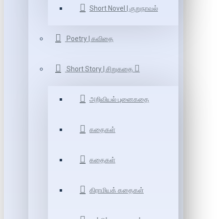
Short Novel | குறுநாவல்
Poetry | கவிதை
Short Story | சிறுகதை
அறிவியல் புனைகதை
கதைகள்
கதைகள்
கிராமியக் கதைகள்