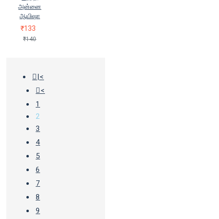
அன்னை
ஆயிஷா
₹133
₹140
|<
<
1
2
3
4
5
6
7
8
9