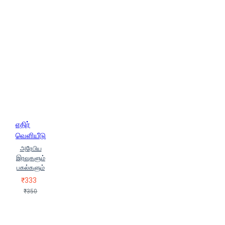
எதிர்
வெளியீடு
அரேபிய
இரவுகளும்
பகல்களும்
₹333
₹350