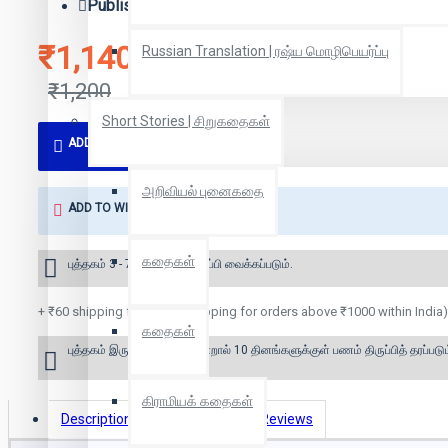
Publisher:
கௌரா பதிப்பகம்/சாரதா பதிப்பகம்
₹1,140
Russian Translation | ரஷ்ய மொழிபெயர்ப்பு
₹1,200
Short Stories | சிறுகதைகள்
ADD TO CART
அறிவியல் புனைகதை
ADD TO WISH LIST
கதைகள்
புத்தகம் 3 - 7 நாட்களில் அனுப்பி வைக்கப்படும்.
+ ₹60 shipping fee* (Free shipping for orders above ₹1000 within India)
கதைகள்
புத்தகம் இருப்பில் இல்லை என்றால் 10 தினங்களுக்குள் பணம் திருப்பித் தரப்படும
கிராமியக் கதைகள்
Description
Book Details
Reviews