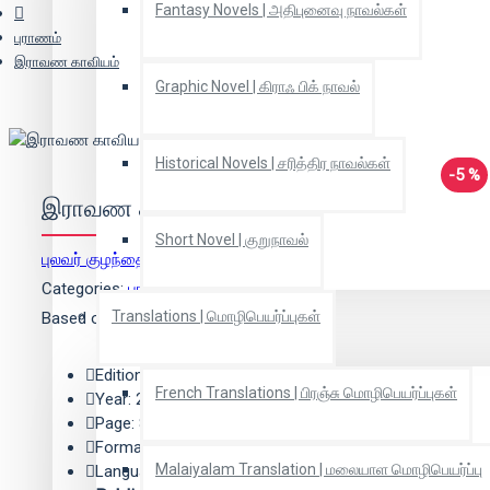
Fantasy Novels | அதிபுனைவு நாவல்கள்
புராணம்
இராவண காவியம்
Graphic Novel | கிராஃ பிக் நாவல்
Historical Novels | சரித்திர நாவல்கள்
-5 %
இராவண காவியம்
Short Novel | குறுநாவல்
புலவர் குழந்தை
(ஆசிரியர்)
Categories:
புராணம்
Translations | மொழிபெயர்ப்புகள்
Based on 0 reviews.
-
Write a review
Edition: 27
French Translations | பிரஞ்சு மொழிபெயர்ப்புகள்
Year: 2010
Page: 819
Format: Hard Bound
Malaiyalam Translation | மலையாள மொழிபெயர்ப்பு
Language: Tamil