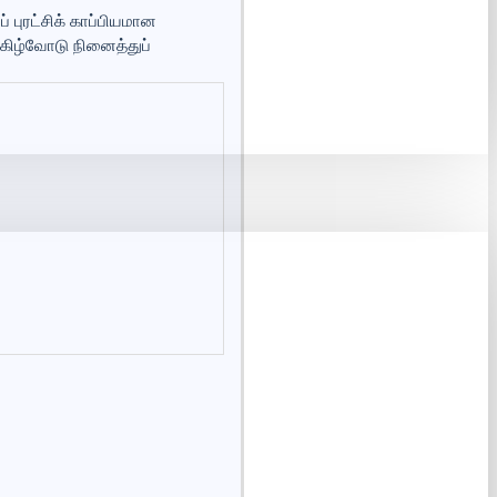
புரட்சிக் காப்பியமான
ெகிழ்வோடு நினைத்துப்