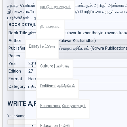
தந்தை பெரியார் அவர்களின் பெருந் தொண்டரும், அறிஞர் அண்ணா அ
நாட்டுப்புறகதைகள்
இராவணகாவியம் நூலின் பாடல்களுக்குப் பொழிப்புரை எழுதக் கூடிய 
பார்க்கிறேன். - ந. வெற்றியழகன்
BOOK DETAILS
நீள்கதைகள்
Book Title
இராவண காவியம் (pulavar-kuzhanthaiyin-ravana-kaa
Author
புலவர் குழந்தை (Pulavar Kuzhandhai)
Essay | கட்டுரை
Publisher
கௌரா பதிப்பகம்/சாரதா பதிப்பகம் (Gowra Publication
Pages
819
Year
2010
Culture | பண்பாடு
Edition
27
Format
Hard Bound
Dalitism | தலித்தியம்
Category
புராணம்
WRITE A REVIEW
Economics | பொருளாதாரம்
Your Name
Education | கல்வி