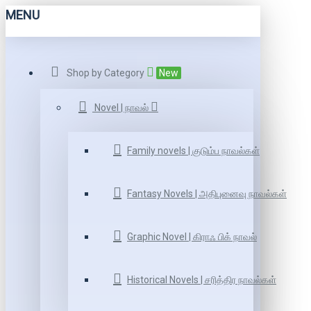
MENU
Shop by Category
New
Novel | நாவல்
Family novels | குடும்ப நாவல்கள்
Fantasy Novels | அதிபுனைவு நாவல்கள்
Graphic Novel | கிராஃ பிக் நாவல்
Historical Novels | சரித்திர நாவல்கள்