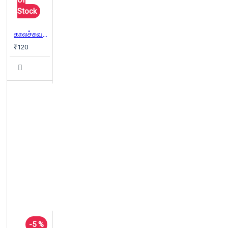
Of
Stock
காலச்சுவடு மாத இதழ் (Jan 2025)
₹120
-5 %