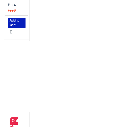
₹314
₹330
Add to
Cart
Out