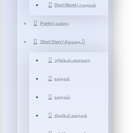
Short Novel | குறுநாவல்
Poetry | கவிதை
Short Story | சிறுகதை
அறிவியல் புனைகதை
கதைகள்
கதைகள்
கிராமியக் கதைகள்