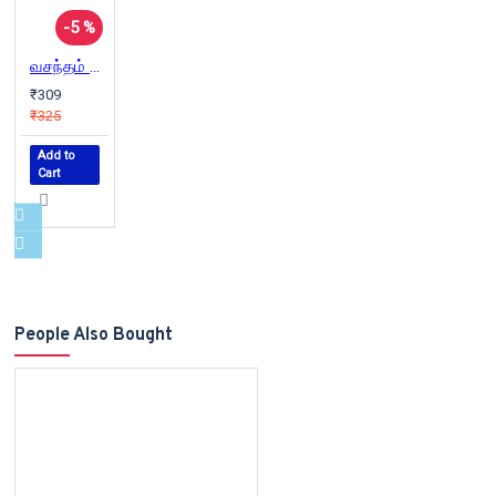
-5 %
வசந்தம் வராத காட்டில் பறவையின் ஓர் அழைப்பு
₹309
₹325
Add to
Cart
People Also Bought