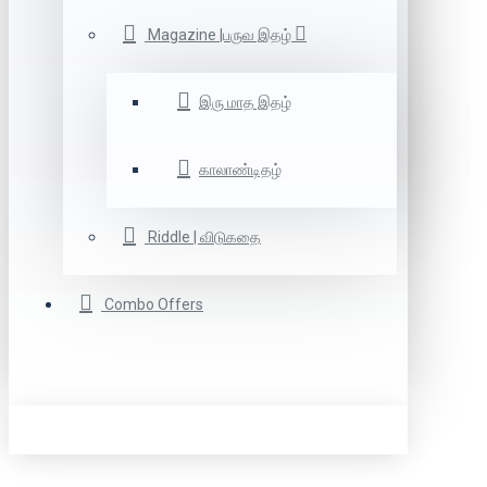
Magazine |பருவ இதழ்
இரு மாத இதழ்
காலாண்டிதழ்
Riddle | விடுகதை
Combo Offers