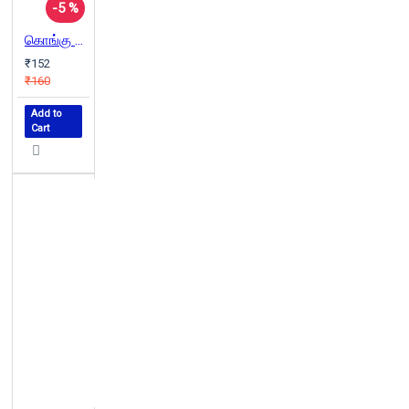
-5 %
கொங்கு நாட்டு பாறை ஓவியங்கள்
₹152
₹160
Add to
Cart