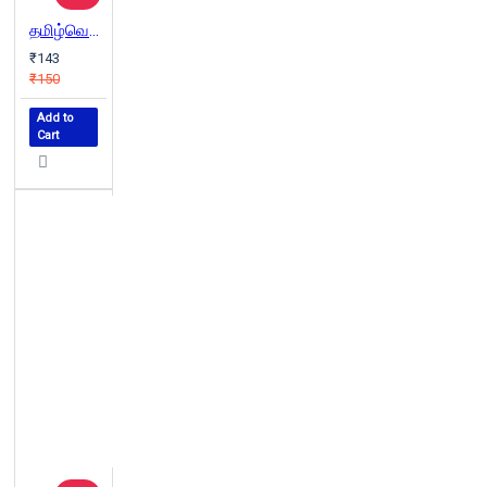
தமிழ்வெளி காலாண்டிதழ் (Apr - June 2025)
₹143
₹150
Add to
Cart