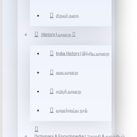
சிறுவர் கதை
History | வரலாறு
India History | இந்திய வரலாறு
உலக வரலாறு
தமிழர் வரலாறு
வரலாற்றாய்வு நூல்
Dictionary & Encyclopedia | அகராதி & களஞ்சியம்