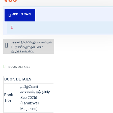
புத்தகம் 3 - 7 நாட்களில் அனுப்பி
ADD TO CART
வைக்கப்படும்.
+ ₹60 shipping fee* (Free shipping
for orders above ₹1000 within
India)
புத்தகம் இருப்பில் இல்லை என்றால்
10 தினங்களுக்குள் பணம்
திருப்பித் தரப்படும்.
BOOK DETAILS
BOOK DETAILS
தமிழ்வெளி
காலாண்டிதழ் (July
Book
Sep 2025)
Title
(Tamizhveli
Magazine)