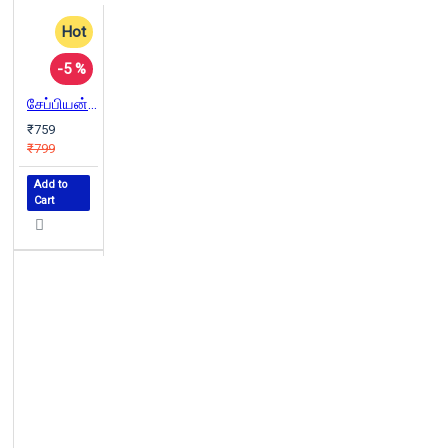
Hot
-5 %
சேப்பியன்ஸ்: மனிதகுலத்தின் ஒரு சுருக்கமான வரலாறு | Sapiens
₹759
₹799
Add to
Cart