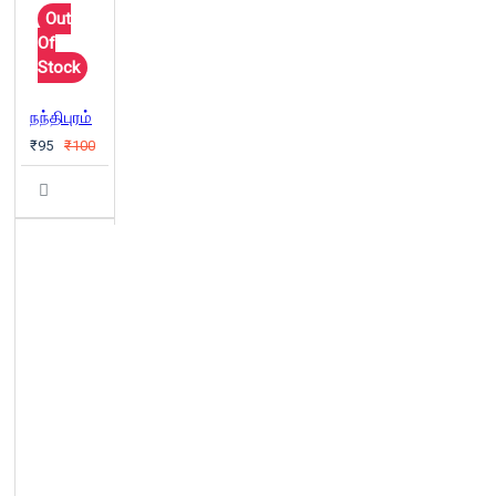
Out
Of
Stock
நந்திபுரம்
₹95
₹100