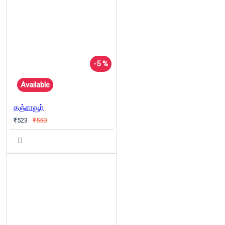
-5 %
Available
தஞ்சாவூர்
₹523
₹550