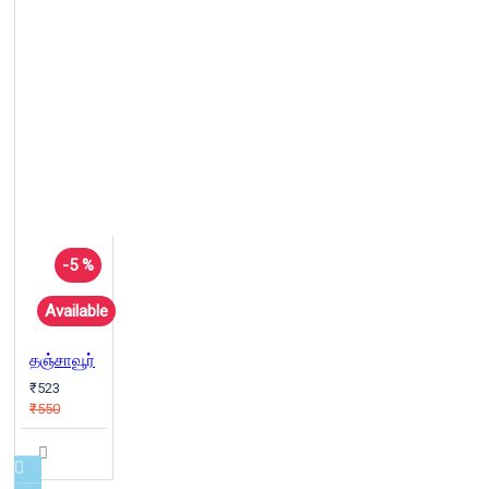
-5 %
Available
தஞ்சாவூர்
₹523
₹550