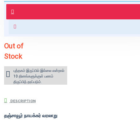
புத்தகம் 3 - 7 நாட்களில் அனுப்பி
வைக்கப்படும்.
+ ₹60 shipping fee* (Free shipping
for orders above ₹1000 within
India)
Out of
Stock
புத்தகம் இருப்பில் இல்லை என்றால்
10 தினங்களுக்குள் பணம்
திருப்பித் தரப்படும்.
DESCRIPTION
தஞ்சாவூர் நாயக்கர் வரலாறு