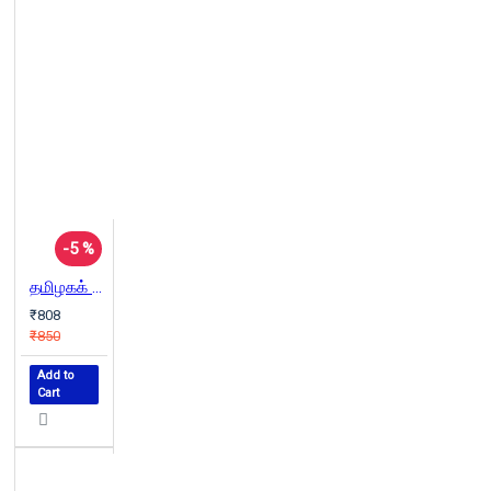
-5 %
தமிழகக் கோபுரக்கலை மரபு
₹808
₹850
Add to
Cart