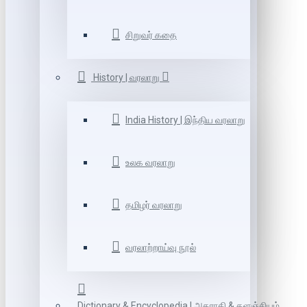
சிறுவர் கதை
History | வரலாறு
India History | இந்திய வரலாறு
உலக வரலாறு
தமிழர் வரலாறு
வரலாற்றாய்வு நூல்
Dictionary & Encyclopedia | அகராதி & களஞ்சியம்