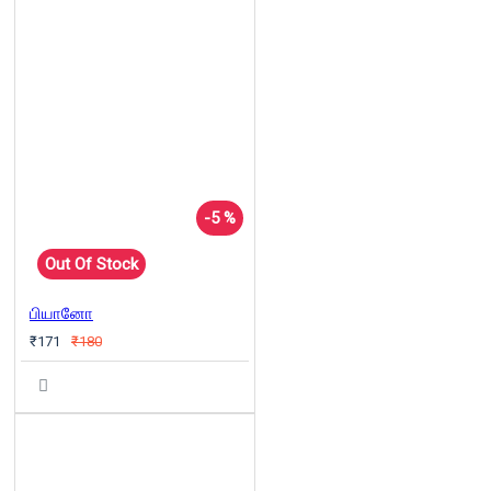
-5 %
Out Of Stock
பியானோ
₹171
₹180