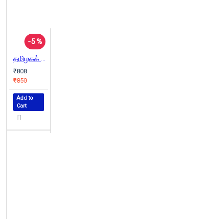
-5 %
தமிழகக் கோபுரக்கலை மரபு
₹808
₹850
Add to
Cart