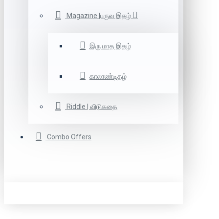
Magazine |பருவ இதழ்
இரு மாத இதழ்
காலாண்டிதழ்
Riddle | விடுகதை
Combo Offers