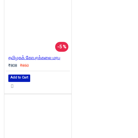
-5 %
தமிழகக் கோபுரக்கலை மரபு
₹808
₹850
Add to Cart