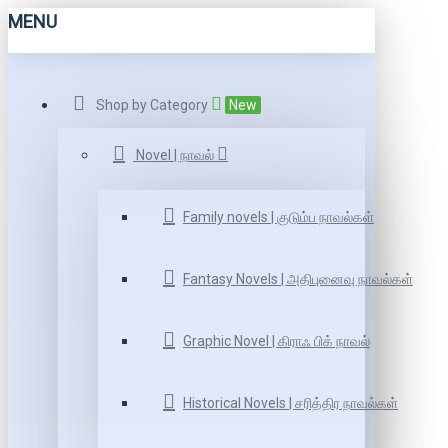
MENU
Shop by Category
New
Novel | நாவல்
Family novels | குடும்ப நாவல்கள்
Fantasy Novels | அதிபுனைவு நாவல்கள்
Graphic Novel | கிராஃ பிக் நாவல்
Historical Novels | சரித்திர நாவல்கள்