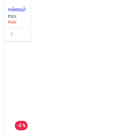
தஞ்சாவூர்
₹523
₹550
-5 %