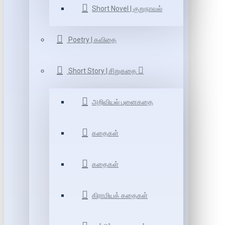
Short Novel | குறுநாவல்
Poetry | கவிதை
Short Story | சிறுகதை
அறிவியல் புனைகதை
கதைகள்
கதைகள்
கிராமியக் கதைகள்