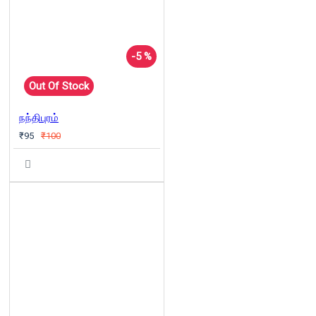
-5 %
Out Of Stock
நந்திபுரம்
₹95
₹100