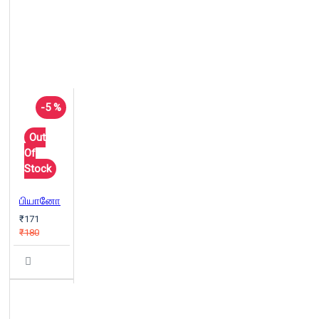
-5 %
Out
Of
Stock
பியானோ
₹171
₹180