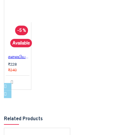
-5 %
Available
கலையியல் ரசனைக் கட்டுரைகள்
₹228
₹240
Related Products