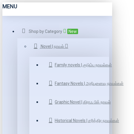
MENU
Shop by Category
New
Novel | நாவல்
Family novels | குடும்ப நாவல்கள்
Fantasy Novels | அதிபுனைவு நாவல்கள்
Graphic Novel | கிராஃ பிக் நாவல்
Historical Novels | சரித்திர நாவல்கள்