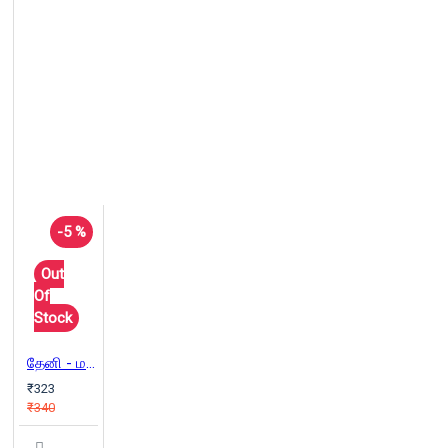
-5 %
Out
Of
Stock
தேனி - மகரந்தக் கருவூலம் தேடி
₹323
₹340