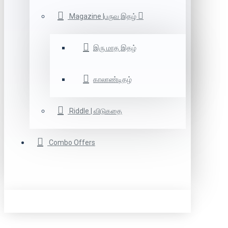
Magazine |பருவ இதழ்
இரு மாத இதழ்
காலாண்டிதழ்
Riddle | விடுகதை
Combo Offers