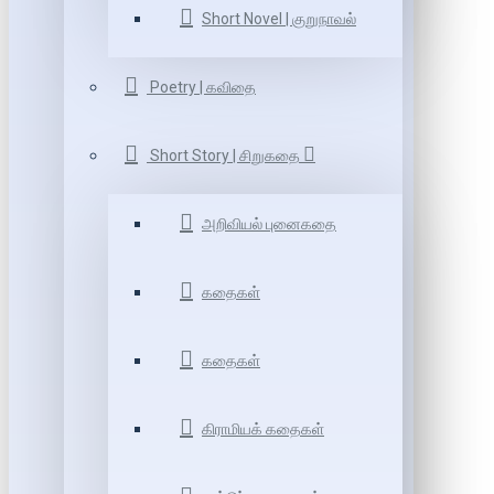
Short Novel | குறுநாவல்
Poetry | கவிதை
Short Story | சிறுகதை
அறிவியல் புனைகதை
கதைகள்
கதைகள்
கிராமியக் கதைகள்