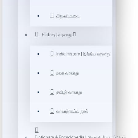
சிறுவர் கதை
History | வரலாறு
India History | இந்திய வரலாறு
உலக வரலாறு
தமிழர் வரலாறு
வரலாற்றாய்வு நூல்
Dictionary & Encyclopedia | அகராதி & களஞ்சியம்