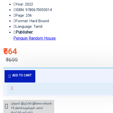
Year: 2022
ISBN: 9780670093014
Page: 256
Format: Hard Bound
Language: Tamil
Publisher:
Penguin Random House
₹664
₹699
புத்தகம் 3 - 7 நாட்களில் அனுப்பி
ADD TO CART
வைக்கப்படும்.
+ ₹60 shipping fee* (Free shipping
for orders above ₹1000 within
India)
புத்தகம் இருப்பில் இல்லை என்றால்
10 தினங்களுக்குள் பணம்
திருப்பித் தரப்படும்.