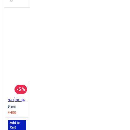
-5 %
கயர்லாஞ்சி: படுகொலையும் அநீதியும்
₹380
₹400
Add to
Cart