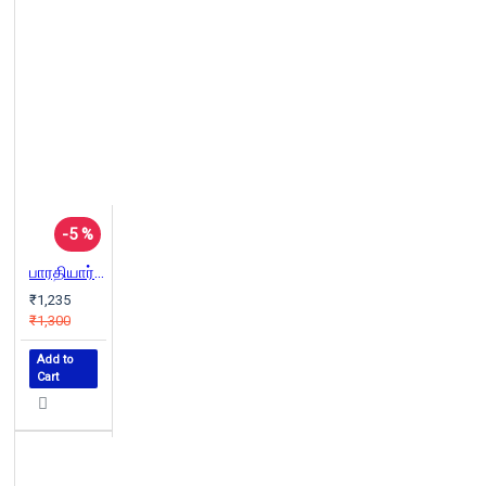
-5 %
பாரதியார் கவிதைகள் (விளக்க உரையுடன்)
₹1,235
₹1,300
Add to
Cart