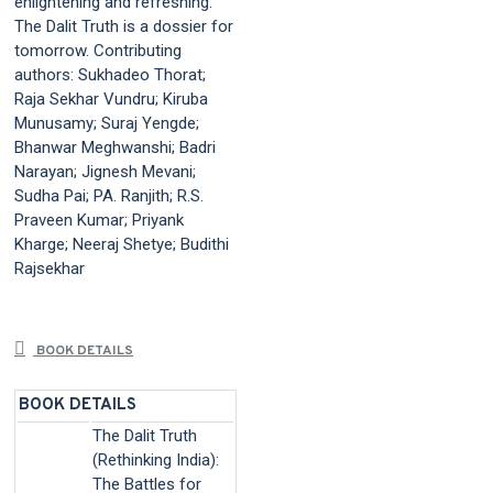
enlightening and refreshing.
The Dalit Truth is a dossier for
tomorrow. Contributing
authors: Sukhadeo Thorat;
Raja Sekhar Vundru; Kiruba
Munusamy; Suraj Yengde;
Bhanwar Meghwanshi; Badri
Narayan; Jignesh Mevani;
Sudha Pai; PA. Ranjith; R.S.
Praveen Kumar; Priyank
Kharge; Neeraj Shetye; Budithi
Rajsekhar
BOOK DETAILS
BOOK DETAILS
The Dalit Truth
(Rethinking India):
The Battles for