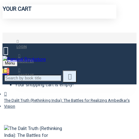
YOUR CART
LOGIN
REGISTER
Menu
0
CONTACT
Your shopping cart is empty!
The Dalit Truth (Rethinking India): The Battles for Realizing Ambedkar's
Vision