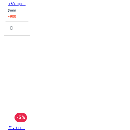
ஈ.வெ.ராமசாமி என்கிற நான் (இரு தொகுதிகள்)
₹855
₹900
-5 %
மீட்கப்பட வேண்டிய தேவசேனாக்கள்