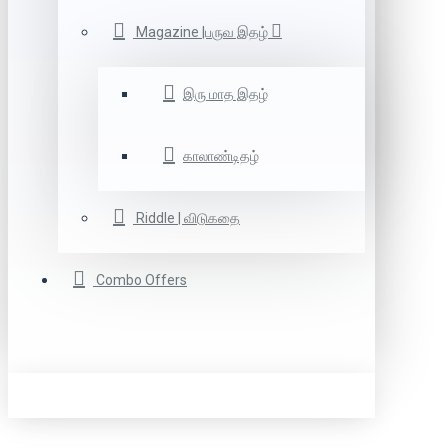
Magazine |பருவ இதழ்
இரு மாத இதழ்
காலாண்டிதழ்
Riddle | விடுகதை
Combo Offers