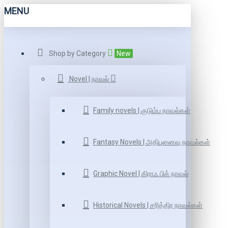
MENU
Shop by Category
New
Novel | நாவல்
Family novels | குடும்ப நாவல்கள்
Fantasy Novels | அதிபுனைவு நாவல்கள்
Graphic Novel | கிராஃ பிக் நாவல்
Historical Novels | சரித்திர நாவல்கள்