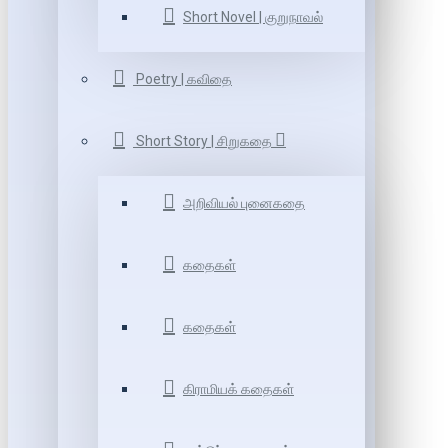
Short Novel | குறுநாவல்
Poetry | கவிதை
Short Story | சிறுகதை
அறிவியல் புனைகதை
கதைகள்
கதைகள்
கிராமியக் கதைகள்