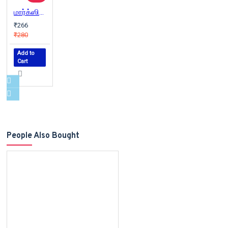
மார்க்ஸின் ஆவி
₹266
₹280
Add to
Cart
People Also Bought