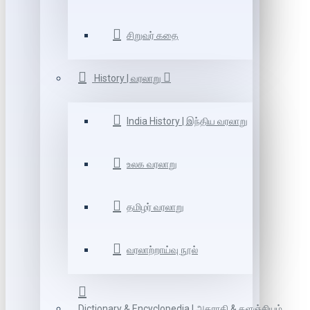
சிறுவர் கதை
History | வரலாறு
India History | இந்திய வரலாறு
உலக வரலாறு
தமிழர் வரலாறு
வரலாற்றாய்வு நூல்
Dictionary & Encyclopedia | அகராதி & களஞ்சியம்