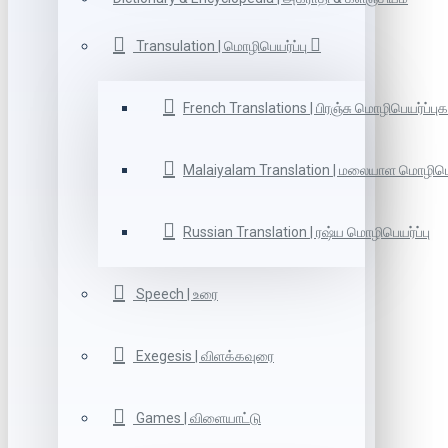
Transulation | மொழிபெயர்ப்பு
French Translations | பிரஞ்சு மொழிபெயர்ப்புக
Malaiyalam Translation | மலையாள மொழிபெய
Russian Translation | ரஷ்ய மொழிபெயர்ப்பு
Speech | உரை
Exegesis | விளக்கவுரை
Games | விளையாட்டு