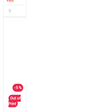
₹400
-5 %
Out of
Print