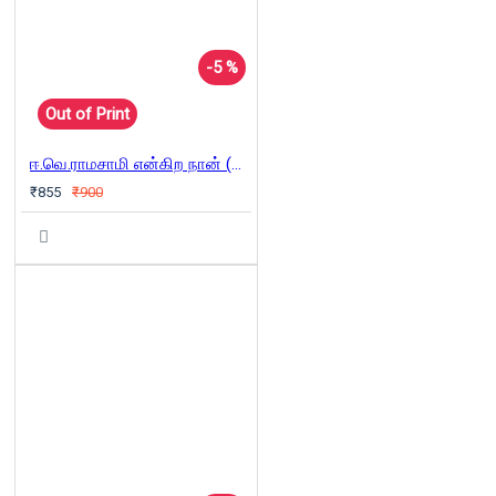
-5 %
Out of Print
ஈ.வெ.ராமசாமி என்கிற நான் (இரு தொகுதிகள்)
₹855
₹900