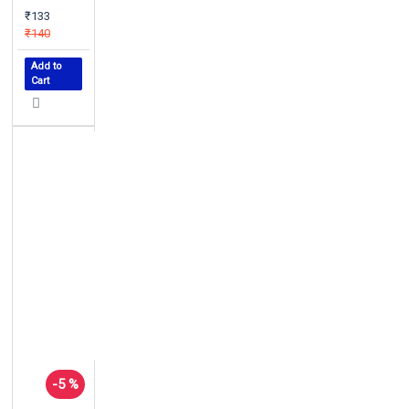
₹133
₹140
Add to
Cart
-5 %