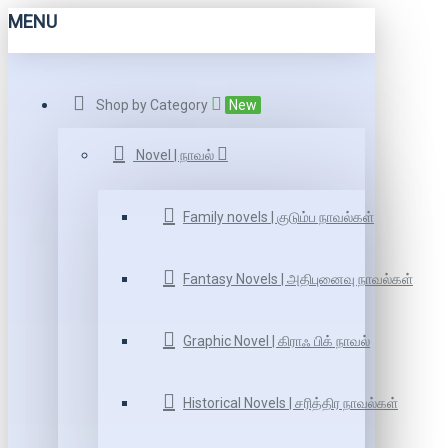
MENU
Shop by Category
New
Novel | நாவல்
Family novels | குடும்ப நாவல்கள்
Fantasy Novels | அதிபுனைவு நாவல்கள்
Graphic Novel | கிராஃ பிக் நாவல்
Historical Novels | சரித்திர நாவல்கள்