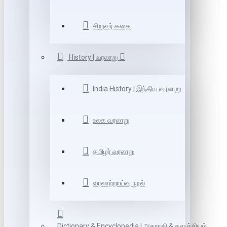
சிறுவர் கதை
History | வரலாறு
India History | இந்திய வரலாறு
உலக வரலாறு
தமிழர் வரலாறு
வரலாற்றாய்வு நூல்
Dictionary & Encyclopedia | அகராதி & களஞ்சியம்