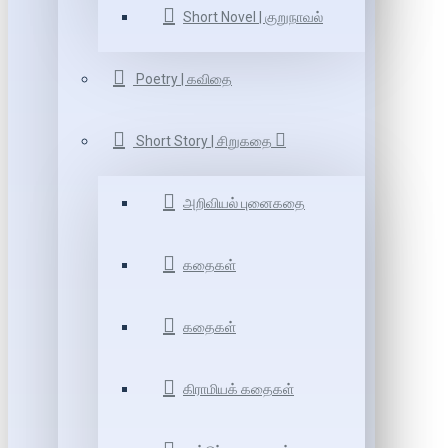
Short Novel | குறுநாவல்
Poetry | கவிதை
Short Story | சிறுகதை
அறிவியல் புனைகதை
கதைகள்
கதைகள்
கிராமியக் கதைகள்