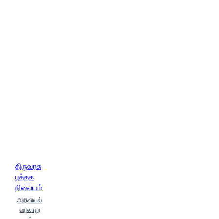
(Vai.Kopaalakirushnan)
திருவரசு
புத்தக
நிலையம்
அறிவியல்
வரலாறு
-1