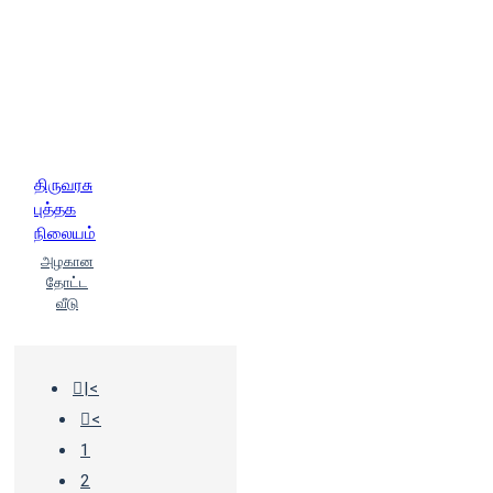
திருவரசு
புத்தக
நிலையம்
அழகான
தோட்ட
வீடு
|<
<
1
2