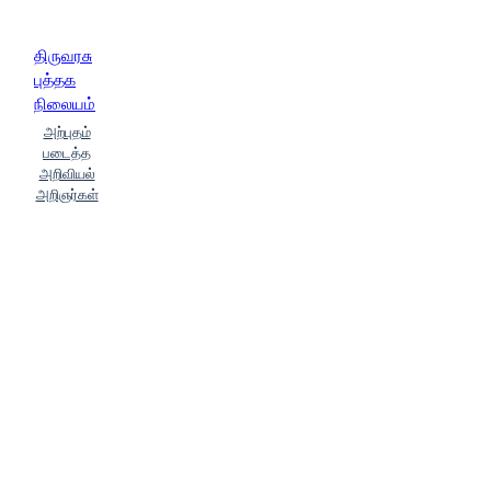
திருவரசு
புத்தக
நிலையம்
அற்புதம்
படைத்த
அறிவியல்
அறிஞர்கள்