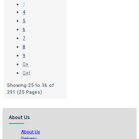
3
4
5
6
7
8
9
>
>|
Showing 25 to 36 of
291 (25 Pages)
About Us
About Us
Delivery