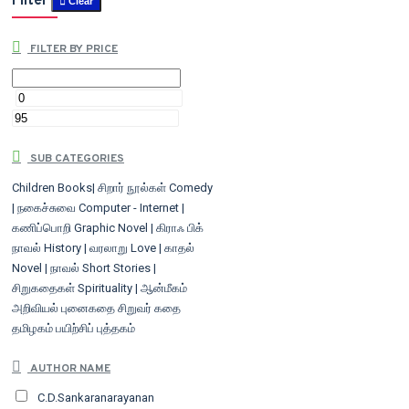
Filter
Clear
FILTER BY PRICE
SUB CATEGORIES
Children Books| சிறார் நூல்கள்
Comedy
| நகைச்சுவை
Computer - Internet |
கணிப்பொறி
Graphic Novel | கிராஃ பிக்
நாவல்
History | வரலாறு
Love | காதல்
Novel | நாவல்
Short Stories |
சிறுகதைகள்
Spirituality | ஆன்மீகம்
அறிவியல் புனைகதை
சிறுவர் கதை
தமிழகம்
பயிற்சிப் புத்தகம்
AUTHOR NAME
C.D.Sankaranarayanan