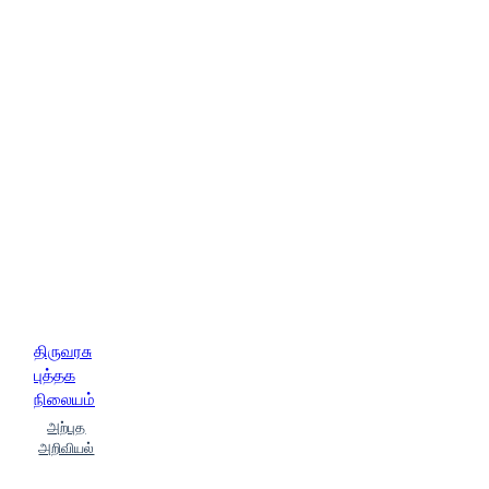
திருவரசு
புத்தக
நிலையம்
அற்புத
அறிவியல்