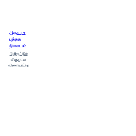
திருவரசு
புத்தக
நிலையம்
அறிவூட்டும்
விஞ்ஞான
விளையாட்டு