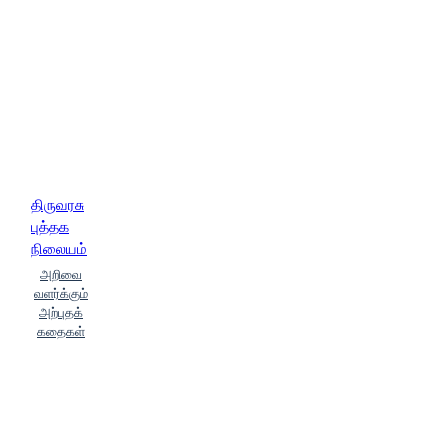
திருவரசு
புத்தக
நிலையம்
அறிவை
வளர்க்கும்
அற்புதக்
கதைகள்