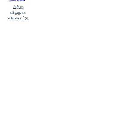
அற்புத
விஞ்ஞான
விளையாட்டு