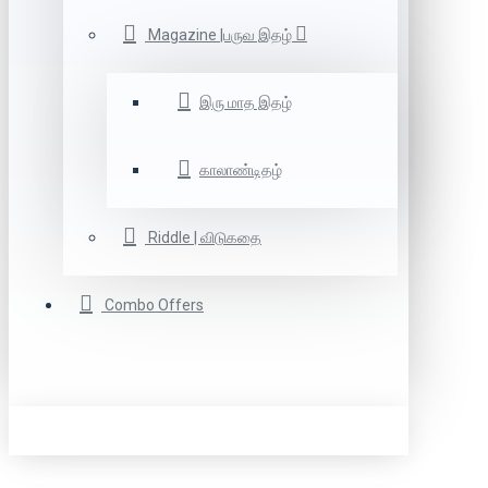
Magazine |பருவ இதழ்
இரு மாத இதழ்
காலாண்டிதழ்
Riddle | விடுகதை
Combo Offers