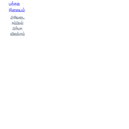
புத்தக
நிலையம்
அறிவுடை
நம்பியும்
அற்புத
விளக்கும்