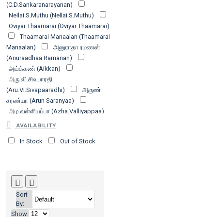
(C.D.Sankaranarayanan)
Nellai.S.Muthu (Nellai.S.Muthu)
Oviyar Thaamarai (Oviyar Thaamarai)
Thaamarai Manaalan (Thaamarai
Manaalan)
அனுராதா ரமணன்
(Anuraadhaa Ramanan)
அய்க்கண் (Aikkan)
அரு.வி.சிவபாரதி
(Aru.Vi.Sivapaaradhi)
அருண்
சரண்யா (Arun Saranyaa)
அழ.வள்ளியப்பா (Azha.Valliyappaa)
ஆ.மாதவன் (Aa.Maadhavan)
AVAILABILITY
ஆண்டாள் பிரியதர்ஷினி (Aantaal
In Stock
Out of Stock
Piriyadharshini)
ஆர்.ஜெகந்நாதன்
(Aar.Jekannaadhan)
ஆர்.பொன்னம்மாள் (Aar.Ponnammaal)
இந்திரா சௌந்தர்ராஜன் (Indhiraa
Sowndharraajan)
உதயணன்
Sort
(Udhayanan)
உத்தம சோழன்
By:
(Uththama Sozhan)
உஷா
Show: