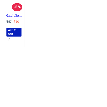
-5 %
கேள்விகளும் கண்ணதாசன் பதில்களும்
₹57
₹60
Add to
Cart