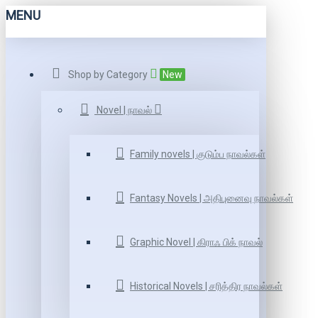
MENU
Shop by Category
New
Novel | நாவல்
Family novels | குடும்ப நாவல்கள்
Fantasy Novels | அதிபுனைவு நாவல்கள்
Graphic Novel | கிராஃ பிக் நாவல்
Historical Novels | சரித்திர நாவல்கள்