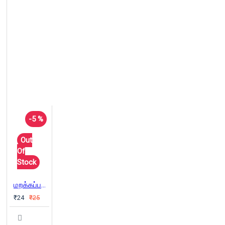
-5 %
Out
Of
Stock
மறக்கப்பட்ட தீர்கதரிசி ஜே.சி.குமரப்பா
₹24
₹25