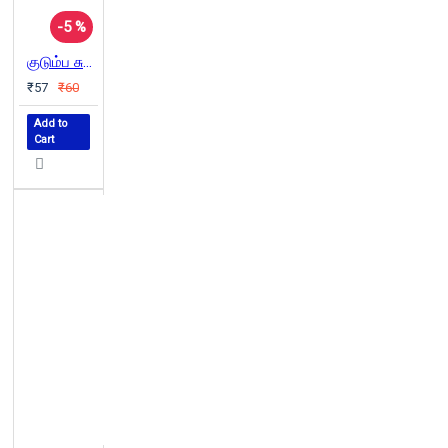
-5 %
குடும்ப சுகம்
₹57
₹60
Add to
Cart