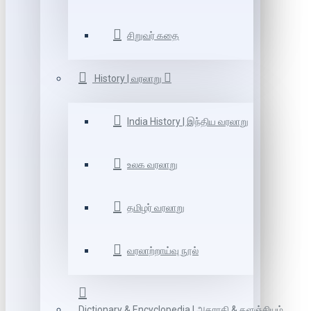
சிறுவர் கதை
History | வரலாறு
India History | இந்திய வரலாறு
உலக வரலாறு
தமிழர் வரலாறு
வரலாற்றாய்வு நூல்
Dictionary & Encyclopedia | அகராதி & களஞ்சியம்