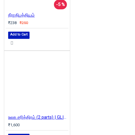
-5 %
நீராதிபத்தியம்
₹238
₹250
Add to Cart
உலக சரித்திரம் (2 parts) | GLIMPSES OF WORLD HISTORY
₹1,600