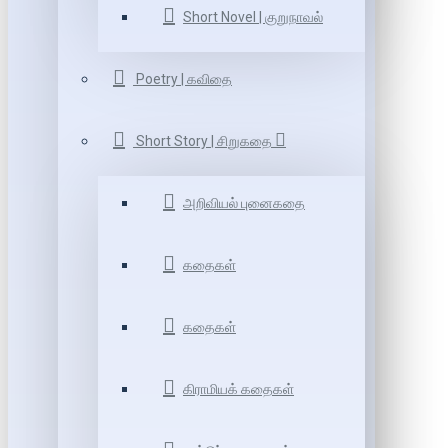
Short Novel | குறுநாவல்
Poetry | கவிதை
Short Story | சிறுகதை
அறிவியல் புனைகதை
கதைகள்
கதைகள்
கிராமியக் கதைகள்