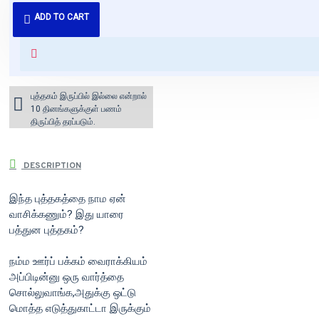
புத்தகம் 3 - 7 நாட்களில் அனுப்பி
ADD TO CART
வைக்கப்படும்.
+ ₹60 shipping fee* (Free shipping
for orders above ₹1000 within
India)
புத்தகம் இருப்பில் இல்லை என்றால்
10 தினங்களுக்குள் பணம்
திருப்பித் தரப்படும்.
DESCRIPTION
இந்த புத்தகத்தை நாம ஏன்
வாசிக்கணும்? இது யாரை
பத்துன புத்தகம்?
நம்ம ஊர்ப் பக்கம் வைராக்கியம்
அப்பிடின்னு ஒரு வார்த்தை
சொல்லுவாங்க,அதுக்கு ஒட்டு
மொத்த எடுத்துகாட்டா இருக்கும்