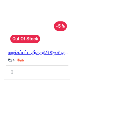
-5 %
Out Of Stock
மறக்கப்பட்ட தீர்கதரிசி ஜே.சி.குமரப்பா
₹24
₹25