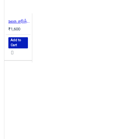
உலக சரித்திரம் (2 parts) | GLIMPSES OF WORLD HISTORY
₹1,600
Add to
Cart