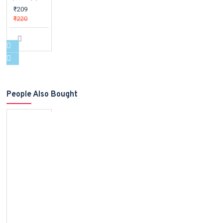
₹209
₹220
People Also Bought