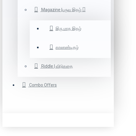
Magazine |பருவ இதழ்
இரு மாத இதழ்
காலாண்டிதழ்
Riddle | விடுகதை
Combo Offers