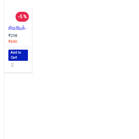
-5 %
நீராதிபத்தியம்
₹238
₹250
Add to
Cart