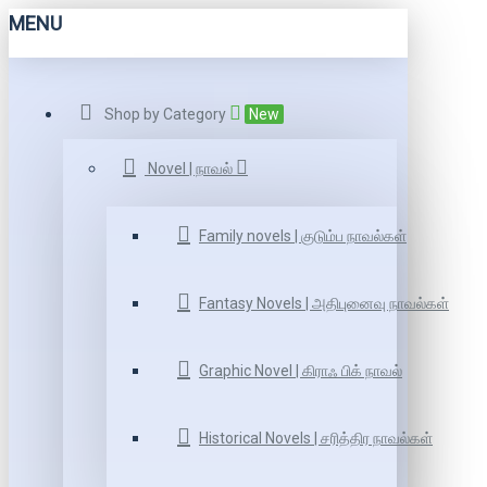
MENU
Shop by Category
New
Novel | நாவல்
Family novels | குடும்ப நாவல்கள்
Fantasy Novels | அதிபுனைவு நாவல்கள்
Graphic Novel | கிராஃ பிக் நாவல்
Historical Novels | சரித்திர நாவல்கள்