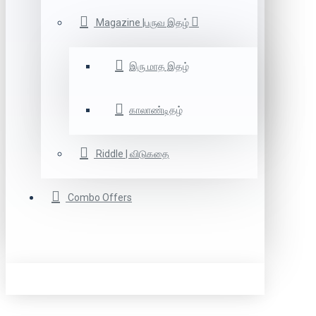
Magazine |பருவ இதழ்
இரு மாத இதழ்
காலாண்டிதழ்
Riddle | விடுகதை
Combo Offers