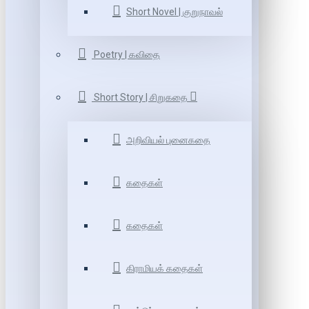
Short Novel | குறுநாவல்
Poetry | கவிதை
Short Story | சிறுகதை
அறிவியல் புனைகதை
கதைகள்
கதைகள்
கிராமியக் கதைகள்