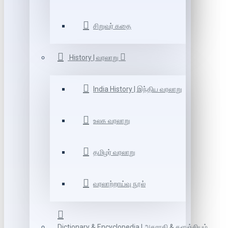
சிறுவர் கதை
History | வரலாறு
India History | இந்திய வரலாறு
உலக வரலாறு
தமிழர் வரலாறு
வரலாற்றாய்வு நூல்
Dictionary & Encyclopedia | அகராதி & களஞ்சியம்