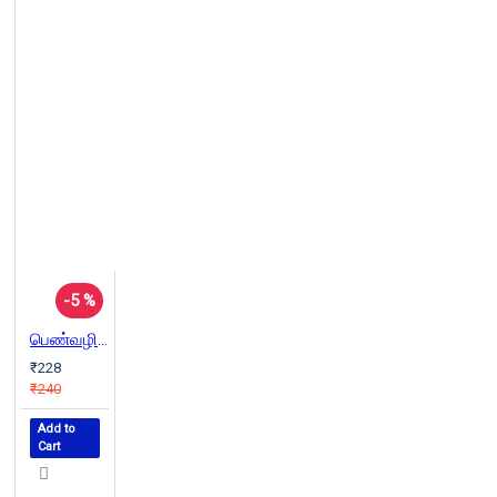
-5 %
பெண்வழிகள்
₹228
₹240
Add to
Cart