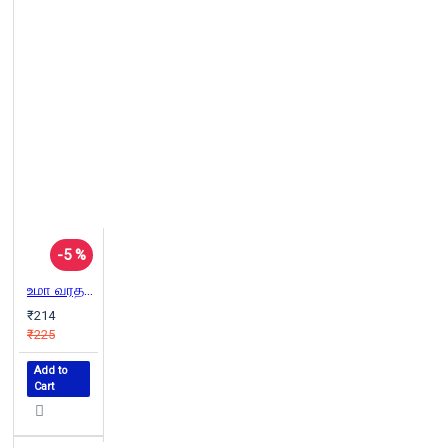
-5 %
உமா வரதராஜன் கதைகள்
₹214
₹225
Add to
Cart