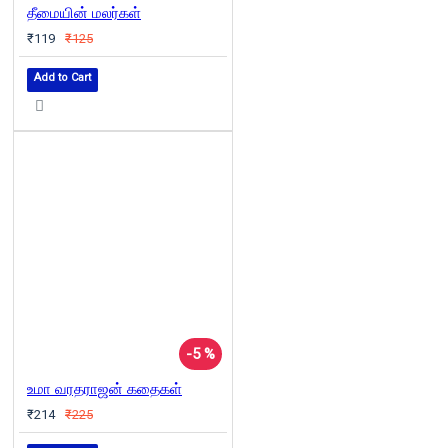
தீமையின் மலர்கள்
₹119
₹125
Add to Cart
-5 %
உமா வரதராஜன் கதைகள்
₹214
₹225