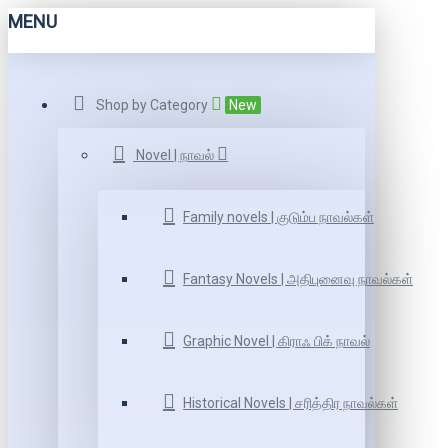
MENU
Shop by Category
New
Novel | நாவல்
Family novels | குடும்ப நாவல்கள்
Fantasy Novels | அதிபுனைவு நாவல்கள்
Graphic Novel | கிராஃ பிக் நாவல்
Historical Novels | சரித்திர நாவல்கள்