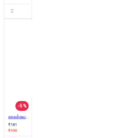
-5 %
காலச்சுவடு நேர்முகம் (2000-2003)
₹181
₹190