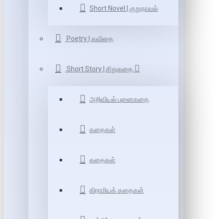
Short Novel | குறுநாவல்
Poetry | கவிதை
Short Story | சிறுகதை
அறிவியல் புனைகதை
கதைகள்
கதைகள்
கிராமியக் கதைகள்