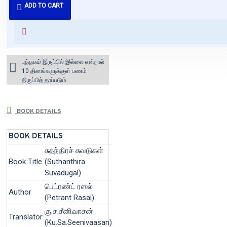
ADD TO CART
வைக்கப்படும்.
+ ₹60 shipping fee* (Free shipping
for orders above ₹1000 within
India)
புத்தகம் இருப்பில் இல்லை என்றால்
10 தினங்களுக்குள் பணம்
திருப்பித் தரப்படும்.
BOOK DETAILS
BOOK DETAILS
சுதந்திரச் சுவடுகள்
Book Title
(Suthanthira
Suvadugal)
பெட்ரண்ட் ரஸல்
Author
(Petrant Rasal)
கு.ச.சீனிவாசன்
Translator
(Ku.Sa.Seenivaasan)