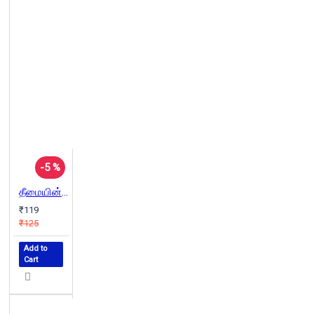
-5 %
தீமையின் மலர்கள்
₹119
₹125
Add to
Cart