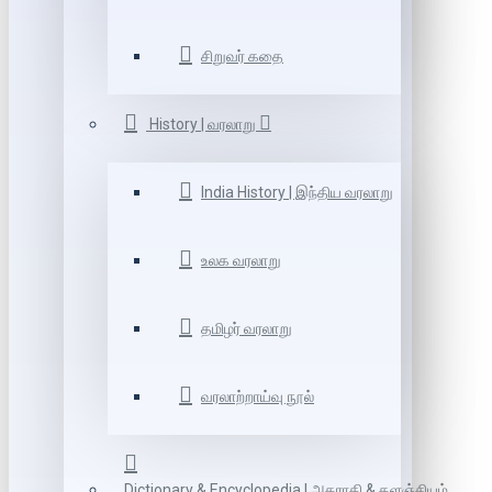
சிறுவர் கதை
History | வரலாறு
India History | இந்திய வரலாறு
உலக வரலாறு
தமிழர் வரலாறு
வரலாற்றாய்வு நூல்
Dictionary & Encyclopedia | அகராதி & களஞ்சியம்