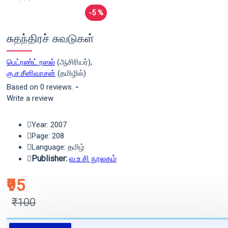
-5 %
சுதந்திரச் சுவடுகள்
பெட்ரண்ட் ரஸல்
(ஆசிரியர்),
கு.ச.சீனிவாசன்
(தமிழில்)
Based on 0 reviews.
-
Write a review
Year: 2007
Page: 208
Language: தமிழ்
Publisher:
வ.உ.சி நூலகம்
₹95
₹100
புத்தகம் 3 - 7 நாட்களில் அனுப்பி