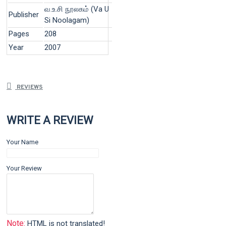
வ.உ.சி நூலகம் (Va U
Publisher
Si Noolagam)
Pages
208
Year
2007
REVIEWS
WRITE A REVIEW
Your Name
Your Review
Note:
HTML is not translated!