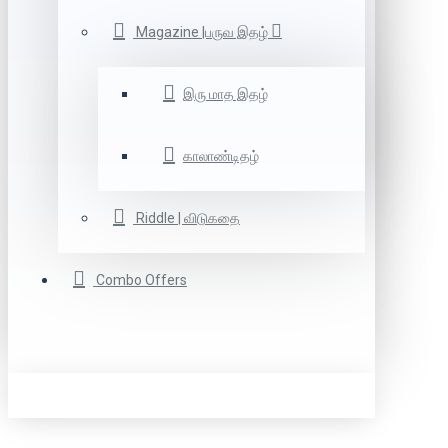
Magazine |பருவ இதழ்
இரு மாத இதழ்
காலாண்டிதழ்
Riddle | விடுகதை
Combo Offers