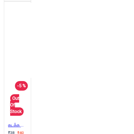
-5 %
Out
Of
Stock
கடக்க வேண்டிய இரவு
₹38
₹40