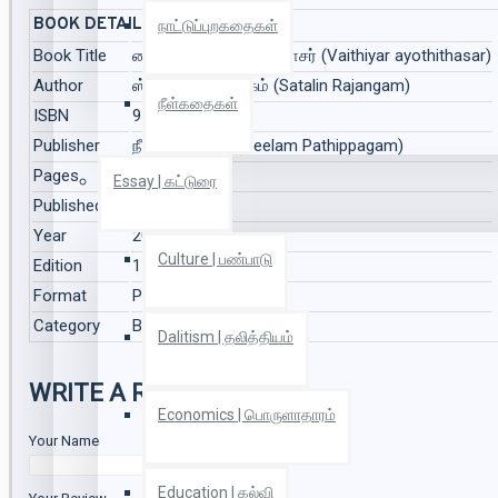
BOOK DETAILS
நாட்டுப்புறகதைகள்
Book Title
வைத்தியர் அயோத்திதாசர் (Vaithiyar ayothithasar)
Author
ஸ்டாலின் ராஜாங்கம் (Satalin Rajangam)
நீள்கதைகள்
ISBN
9788194468234
Publisher
நீலம் பதிப்பகம் (Neelam Pathippagam)
Pages
152
Essay | கட்டுரை
Published On
Mar 2021
Year
2021
Culture | பண்பாடு
Edition
1
Format
Paper Back
Category
Buddhism | பௌத்தம்
Dalitism | தலித்தியம்
WRITE A REVIEW
Economics | பொருளாதாரம்
Your Name
Education | கல்வி