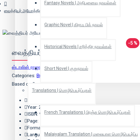
Fantasy Novels | அதிபுனைவு நாவல்கள்
வைத்தியர் அயோத்திதாசர்
Graphic Novel | கிராஃ பிக் நாவல்
-5 %
Historical Novels | சரித்திர நாவல்கள்
வைத்தியர் அயோத்திதாசர்
ஸ்டாலின் ராஜாங்கம்
(ஆசிரியர்)
Short Novel | குறுநாவல்
Categories:
Buddhism | பௌத்தம்
Based on 0 reviews.
-
Write a review
Translations | மொழிபெயர்ப்புகள்
Edition: 1
Year: 2021
French Translations | பிரஞ்சு மொழிபெயர்ப்புகள்
ISBN: 9788194468234
Page: 152
Format: Paper Back
Malaiyalam Translation | மலையாள மொழிபெயர்ப்பு
Language: Tamil