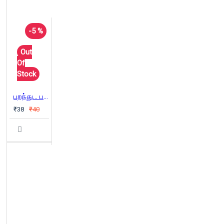
-5 %
Out
Of
Stock
பறந்து... பறந்து...
₹38
₹40