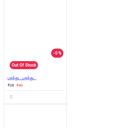
-5 %
Out Of Stock
பறந்து... பறந்து...
₹38
₹40