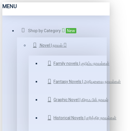
MENU
Shop by Category
New
Novel | நாவல்
Family novels | குடும்ப நாவல்கள்
Fantasy Novels | அதிபுனைவு நாவல்கள்
Graphic Novel | கிராஃ பிக் நாவல்
Historical Novels | சரித்திர நாவல்கள்