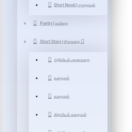
Short Novel | குறுநாவல்
Poetry | கவிதை
Short Story | சிறுகதை
அறிவியல் புனைகதை
கதைகள்
கதைகள்
கிராமியக் கதைகள்