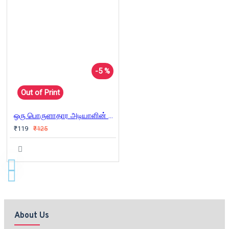
-5 %
Out of Print
ஒரு பொருளாதார அடியாளின் வாக்குமூலம்(பாகம் - 2)
₹119
₹125
About Us