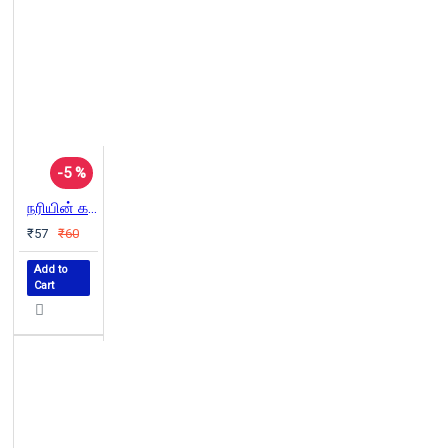
-5 %
நரியின் கண்ணாடி
₹57
₹60
Add to
Cart