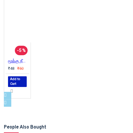
-5 %
மூக்கு நீண்ட குருவி
₹48
₹50
Add to
Cart
People Also Bought