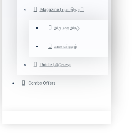
Magazine |பருவ இதழ்
இரு மாத இதழ்
காலாண்டிதழ்
Riddle | விடுகதை
Combo Offers