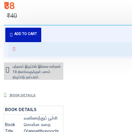
₹38
₹40
புத்தகம் 3 - 7 நாட்களில் அனுப்பி
ADD TO CART
வைக்கப்படும்.
+ ₹60 shipping fee* (Free shipping
for orders above ₹1000 within
India)
புத்தகம் இருப்பில் இல்லை என்றால்
10 தினங்களுக்குள் பணம்
திருப்பித் தரப்படும்.
BOOK DETAILS
BOOK DETAILS
வண்ணத்துப் பூச்சி
Book
சொன்ன கதை
Title
(Vannatthupoochi