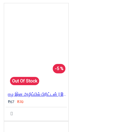
-5 %
Out Of Stock
ஈழ இன அழிப்பில் பிரிட்டன் | Britain's Dirty War
₹67
₹70