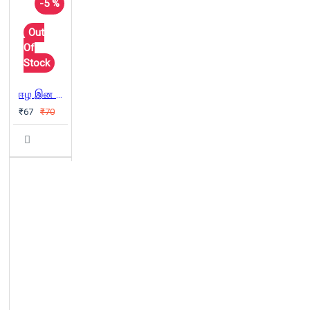
-5 %
Out
Of
Stock
ஈழ இன அழிப்பில் பிரிட்டன் | Britain's Dirty War
₹67
₹70