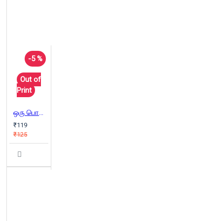
-5 %
Out of
Print
ஒரு பொருளாதார அடியாளின் வாக்குமூலம்(பாகம் - 2)
₹119
₹125