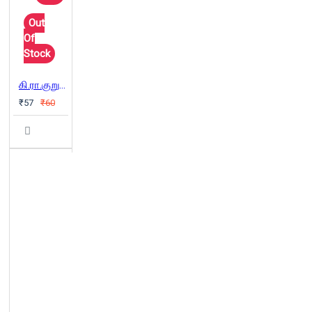
Out
Of
Stock
கி.ரா.குறுநாவல்கள்
₹57
₹60