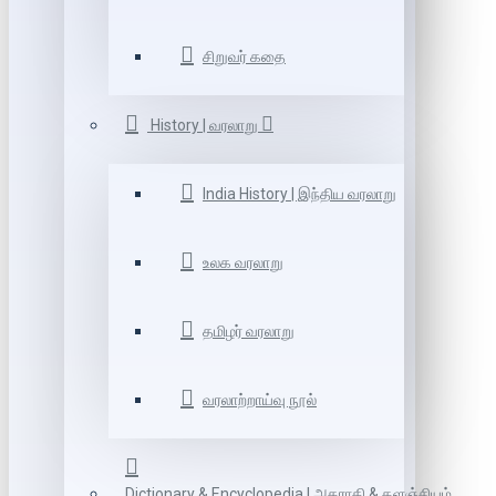
சிறுவர் கதை
History | வரலாறு
India History | இந்திய வரலாறு
உலக வரலாறு
தமிழர் வரலாறு
வரலாற்றாய்வு நூல்
Dictionary & Encyclopedia | அகராதி & களஞ்சியம்