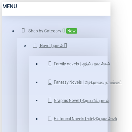
MENU
Shop by Category
New
Novel | நாவல்
Family novels | குடும்ப நாவல்கள்
Fantasy Novels | அதிபுனைவு நாவல்கள்
Graphic Novel | கிராஃ பிக் நாவல்
Historical Novels | சரித்திர நாவல்கள்