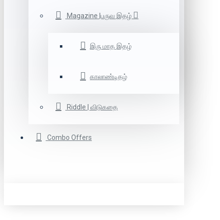
Magazine |பருவ இதழ்
இரு மாத இதழ்
காலாண்டிதழ்
Riddle | விடுகதை
Combo Offers