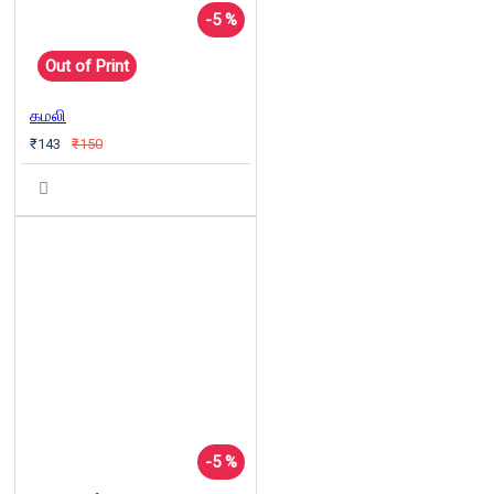
-5 %
Out of Print
கமலி
₹143
₹150
-5 %