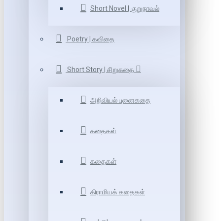
Short Novel | குறுநாவல்
Poetry | கவிதை
Short Story | சிறுகதை
அறிவியல் புனைகதை
கதைகள்
கதைகள்
கிராமியக் கதைகள்