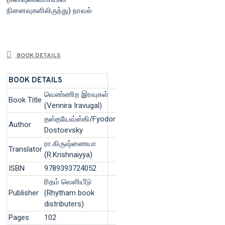
நினைவுகளிலிருந்து) நாவல்
BOOK DETAILS
BOOK DETAILS
வெண்ணிற இரவுகள்
Book Title
(Vennira Iravugal)
தஸ்தயேவ்ஸ்கி/Fyodor
Author
Dostoevsky
ரா.கிருஷ்ணையா
Translator
(R.Krishnaiyya)
ISBN
9789393724052
ரிதம் வெளியீடு
Publisher
(Rhytham book
distributers)
Pages
102