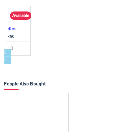
Available
கிடை.
₹80
People Also Bought