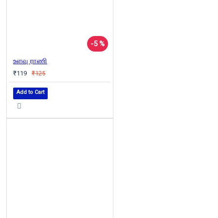
-5 %
உளவு ராணி
₹119
₹125
Add to Cart