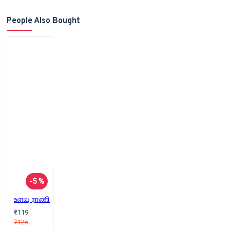
People Also Bought
-5 %
உளவு ராணி
₹119
₹125