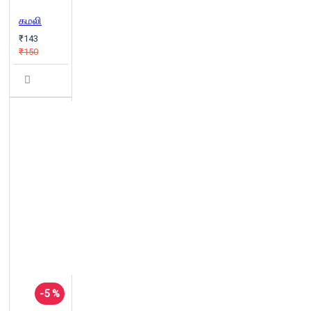
கமலி
₹143
₹150
-5 %