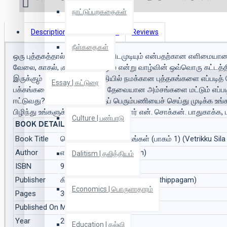
நாட்டுப்புறகதைகள்
Description
Book Details
Reviews
நீள்கதைகள்
ஒரு புத்தகத்தால் என்ன செய்துவிடமுடியும் என்பதற்கான எளிமையான 
வேலை, காதல், குடும்பம், தொழில் என்று வாழ்வின் ஒவ்வொரு கட்ட
இருக்கும் வேலைகளுக்கு மத்தியில் நமக்கான புத்தகங்களை எப்படித
Essay | கட்டுரை
பக்கங்களைப் படித்து நமக்குத் தேவையான அம்சங்களை மட்டும் எப்பட
ஈட்டுவது? மலைப்பூட்டும் இந்தப் பெரும்பணியைச் செய்து முடிக்க உ
பிழிந்து உங்களுக்காக அளித்திருக்கிறார் என். சொக்கன். பாதுகாக்க
Culture | பண்பாடு
BOOK DETAILS
Book Title
வெற்றிக்குச் சில புத்தகங்கள் (பாகம் 1) (Vetrikku Sil
Author
என்.சொக்கன் (N.Chokkan)
Dalitism | தலித்தியம்
ISBN
9789386737786
Publisher
கிழக்கு பதிப்பகம் (Kizhakku Pathippagam)
Economics | பொருளாதாரம்
Pages
304
Published On
Mar 2020
Year
2020
Education | கல்வி