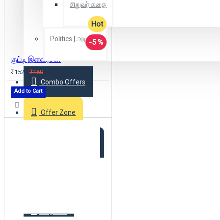
சிறுவர் கதை
Hot
Politics | அரசியல்
-5 %
குட்டி இளவரசன்
₹152
₹160
Combo Offers
Add to Cart
Offer Zone
2025 New Arrivals
Login
Register