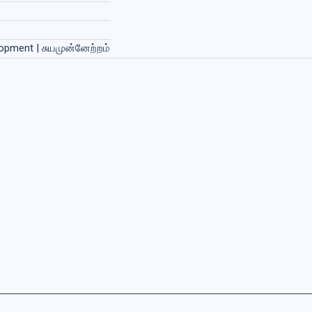
elopment | சுயமுன்னேற்றம்