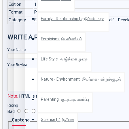
Edition
1
Format
Paper Back
Family - Relationship | குடும்பம் - உறவு
Category
Essay | கட்டுரை, Criticism | விமர்சனம், Self - Dev
WRITE A REVIEW
Feminism | பெண்ணியம்
Your Name
Life Style | வாழ்க்கை முறை
Your Review
Nature - Environment | இயற்கை - சுற்றுச்சூழல்
Note:
HTML is not translated!
Parenting | குழந்தை வளர்ப்பு
Rating
Bad
Good
Science | அறிவியல்
Captcha