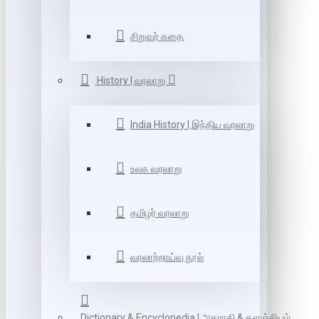
சிறுவர் கதை
History | வரலாறு
India History | இந்திய வரலாறு
உலக வரலாறு
தமிழர் வரலாறு
வரலாற்றாய்வு நூல்
Dictionary & Encyclopedia | அகராதி & களஞ்சியம்