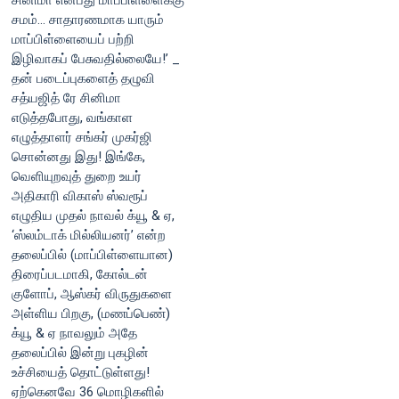
சினிமா என்பது மாப்பிள்ளைக்கு
சமம்... சாதாரணமாக யாரும்
மாப்பிள்ளையைப் பற்றி
இழிவாகப் பேசுவதில்லையே!’ _
தன் படைப்புகளைத் தழுவி
சத்யஜித் ரே சினிமா
எடுத்தபோது, வங்காள
எழுத்தாளர் சங்கர் முகர்ஜி
சொன்னது இது! இங்கே,
வெளியுறவுத் துறை உயர்
அதிகாரி விகாஸ் ஸ்வரூப்
எழுதிய முதல் நாவல் க்யூ & ஏ,
‘ஸ்லம்டாக் மில்லியனர்’ என்ற
தலைப்பில் (மாப்பிள்ளையான)
திரைப்படமாகி, கோல்டன்
குளோப், ஆஸ்கர் விருதுகளை
அள்ளிய பிறகு, (மணப்பெண்)
க்யூ & ஏ நாவலும் அதே
தலைப்பில் இன்று புகழின்
உச்சியைத் தொட்டுள்ளது!
ஏற்கெனவே 36 மொழிகளில்