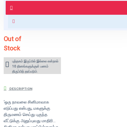
புத்தகம் 3 - 7 நாட்களில் அனுப்பி
வைக்கப்படும்.
+ ₹60 shipping fee* (Free shipping
for orders above ₹1000 within
India)
Out of
Stock
புத்தகம் இருப்பில் இல்லை என்றால்
10 தினங்களுக்குள் பணம்
திருப்பித் தரப்படும்.
DESCRIPTION
‘ஒரு நாவலை சினிமாவாக
எடுப்பது என்பது, மகளுக்கு
திருமணம் செய்து புகுந்த
வீட்டுக்கு அனுப்புவது மாதிரி...