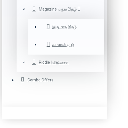
Magazine |பருவ இதழ்
இரு மாத இதழ்
காலாண்டிதழ்
Riddle | விடுகதை
Combo Offers