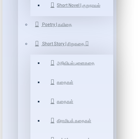
Short Novel | குறுநாவல்
Poetry | கவிதை
Short Story | சிறுகதை
அறிவியல் புனைகதை
கதைகள்
கதைகள்
கிராமியக் கதைகள்