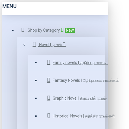
MENU
Shop by Category
New
Novel | நாவல்
Family novels | குடும்ப நாவல்கள்
Fantasy Novels | அதிபுனைவு நாவல்கள்
Graphic Novel | கிராஃ பிக் நாவல்
Historical Novels | சரித்திர நாவல்கள்