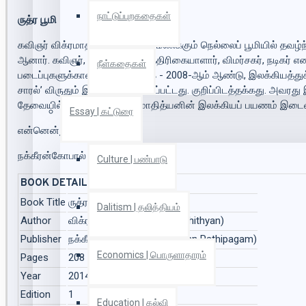
நாட்டுப்புறகதைகள்
ருத்ர பூமி
கவிஞர் விக்ரமாதித்யன் - சொதி மணக்கும் நெல்லைப் பூமியில் தவழ்ந
ஆனார். கவிஞர், எழுத்தாளார், பத்திரிகையாளார், விமர்சகர், ந
நீள்கதைகள்
படைப்புகளுக்கான அங்கீகாரமாக - 2008-ஆம் ஆண்டு, இலக்கியத்துக
சாரல்’ விருதும் இவருக்கு வழங்கப்பட்டது. குறிப்பிடத்தக்கது.
அவரது இ
தேவையில்லை.
கவிஞர் விக்ரமாதித்யனின் இலக்கியப் பயணம் இடைவ
Essay | கட்டுரை
என்னென்றும் உங்கள்
நக்கீரன்கோபால்
Culture | பண்பாடு
BOOK DETAILS
Book Title
ருத்ர பூமி (Ruthra Boomi)
Dalitism | தலித்தியம்
Author
விக்ரமாதித்யன் (Vikramaadhithyan)
Publisher
நக்கீரன் பதிப்பகம் (Nakkeeran Pathipagam)
Economics | பொருளாதாரம்
Pages
208
Year
2014
Edition
1
Education | கல்வி