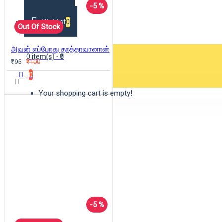
-5 %
Wishlist
0
Out Of Stock
அவன் எப்போது தாத்தாவானான்
0 item(s) - ₹0
₹95
₹100
0
Your shopping cart is empty!
-5 %