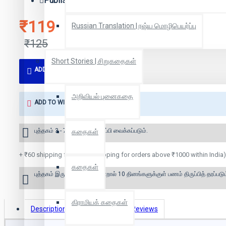
Publisher:
நக்கீரன் பப்ளிகேஷன்ஸ்
₹119
Russian Translation | ரஷ்ய மொழிபெயர்ப்பு
₹125
Short Stories | சிறுகதைகள்
ADD TO CART
அறிவியல் புனைகதை
ADD TO WISH LIST
புத்தகம் 3 - 7 நாட்களில் அனுப்பி வைக்கப்படும்.
கதைகள்
+ ₹60 shipping fee* (Free shipping for orders above ₹1000 within India)
கதைகள்
புத்தகம் இருப்பில் இல்லை என்றால் 10 தினங்களுக்குள் பணம் திருப்பித் தரப்படும
கிராமியக் கதைகள்
Description
Book Details
Reviews