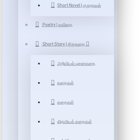
Short Novel | குறுநாவல்
Poetry | கவிதை
Short Story | சிறுகதை
அறிவியல் புனைகதை
கதைகள்
கதைகள்
கிராமியக் கதைகள்