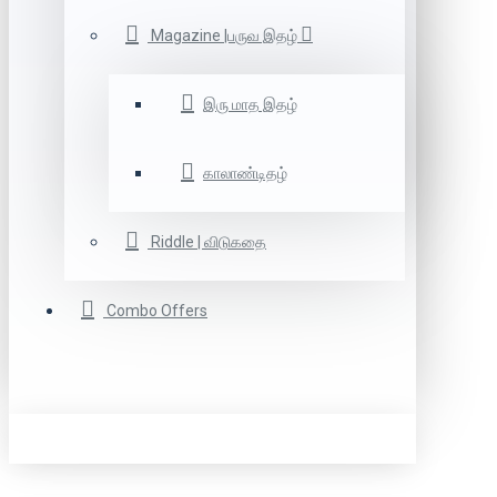
Magazine |பருவ இதழ்
இரு மாத இதழ்
காலாண்டிதழ்
Riddle | விடுகதை
Combo Offers