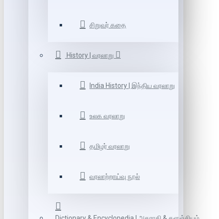
சிறுவர் கதை
History | வரலாறு
India History | இந்திய வரலாறு
உலக வரலாறு
தமிழர் வரலாறு
வரலாற்றாய்வு நூல்
Dictionary & Encyclopedia | அகராதி & களஞ்சியம்