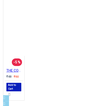
-5 %
THE COW IN OUR ECONOMY
₹48
₹50
Add to
Cart