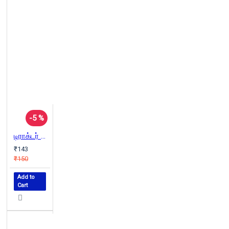
-5 %
டிராக்டர் சாணி போடுமா?
₹143
₹150
Add to
Cart