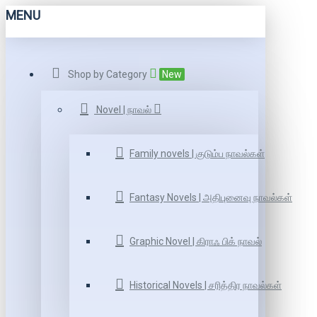
MENU
Shop by Category
New
Novel | நாவல்
Family novels | குடும்ப நாவல்கள்
Fantasy Novels | அதிபுனைவு நாவல்கள்
Graphic Novel | கிராஃ பிக் நாவல்
Historical Novels | சரித்திர நாவல்கள்