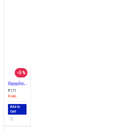
-5 %
நிலைத்த பொருளாதாரம் (தன்னறம்)
₹171
₹180
Add to
Cart