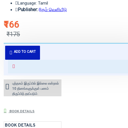
Language: Tamil
Publisher:
ரிதம் வெளியீடு
₹166
₹175
புத்தகம் 3 - 7 நாட்களில் அனுப்பி
ADD TO CART
வைக்கப்படும்.
+ ₹60 shipping fee* (Free shipping
for orders above ₹1000 within
India)
புத்தகம் இருப்பில் இல்லை என்றால்
10 தினங்களுக்குள் பணம்
திருப்பித் தரப்படும்.
BOOK DETAILS
BOOK DETAILS