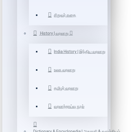
சிறுவர் கதை
History | வரலாறு
India History | இந்திய வரலாறு
உலக வரலாறு
தமிழர் வரலாறு
வரலாற்றாய்வு நூல்
Dictionary & Encyclopedia | அகராதி & களஞ்சியம்