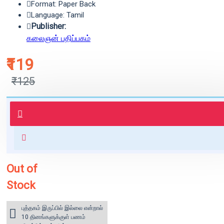
Format: Paper Back
Language: Tamil
Publisher:
கலைஞன் பதிப்பகம்
₹119
₹125
புத்தகம் 3 - 7 நாட்களில் அனுப்பி
வைக்கப்படும்.
+ ₹60 shipping fee* (Free shipping
for orders above ₹1000 within
India)
Out of
Stock
புத்தகம் இருப்பில் இல்லை என்றால்
10 தினங்களுக்குள் பணம்