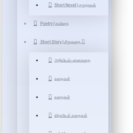
Short Novel | குறுநாவல்
Poetry | கவிதை
Short Story | சிறுகதை
அறிவியல் புனைகதை
கதைகள்
கதைகள்
கிராமியக் கதைகள்