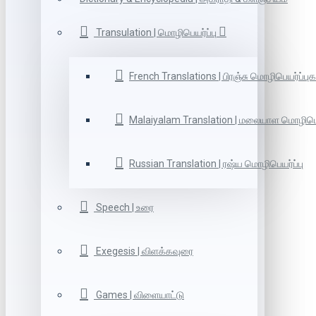
Transulation | மொழிபெயர்ப்பு
French Translations | பிரஞ்சு மொழிபெயர்ப்புக
Malaiyalam Translation | மலையாள மொழிபெய
Russian Translation | ரஷ்ய மொழிபெயர்ப்பு
Speech | உரை
Exegesis | விளக்கவுரை
Games | விளையாட்டு