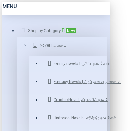
MENU
Shop by Category
New
Novel | நாவல்
Family novels | குடும்ப நாவல்கள்
Fantasy Novels | அதிபுனைவு நாவல்கள்
Graphic Novel | கிராஃ பிக் நாவல்
Historical Novels | சரித்திர நாவல்கள்