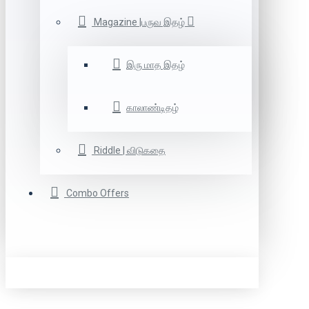
Magazine |பருவ இதழ்
இரு மாத இதழ்
காலாண்டிதழ்
Riddle | விடுகதை
Combo Offers