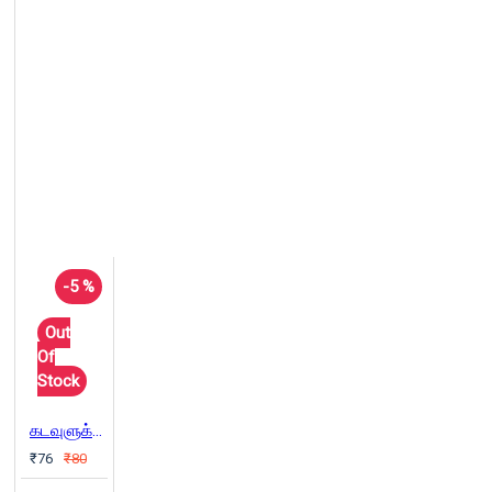
-5 %
Out
Of
Stock
கடவுளுக்கும் முன்பிருந்தே உலகம் இருக்கிறது
₹76
₹80