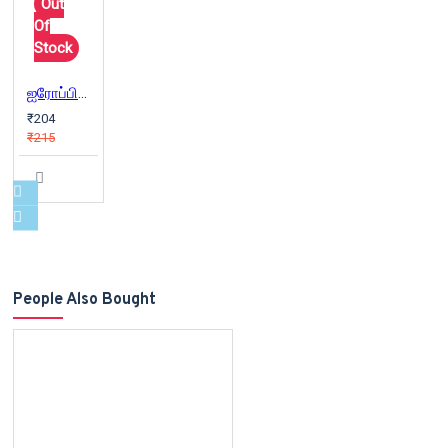
Out
Of
Stock
ஐரோப்பியத் தத்துவங்கள்
₹204
₹215
People Also Bought