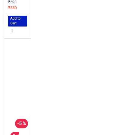
₹523
₹550
Add to
Cart
-5 %