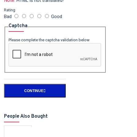
Note:
HTML is not translated!
Rating
Bad
Good
Captcha
Please complete the captcha validation below
CONTINUE
People Also Bought