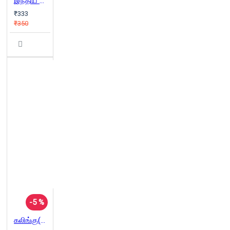
இந்திய ஞான மரபுகள் பெளத்தத்தின் பார்வையில்
₹333
₹350
-5 %
கலிங்கு(நாவல்)