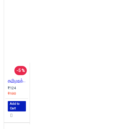
-5 %
தமிழகத்தில் பாரதம் வரலாறு-கதையாடல்
₹124
₹130
Add to
Cart