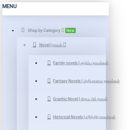
MENU
Shop by Category
New
Novel | நாவல்
Family novels | குடும்ப நாவல்கள்
Fantasy Novels | அதிபுனைவு நாவல்கள்
Graphic Novel | கிராஃ பிக் நாவல்
Historical Novels | சரித்திர நாவல்கள்