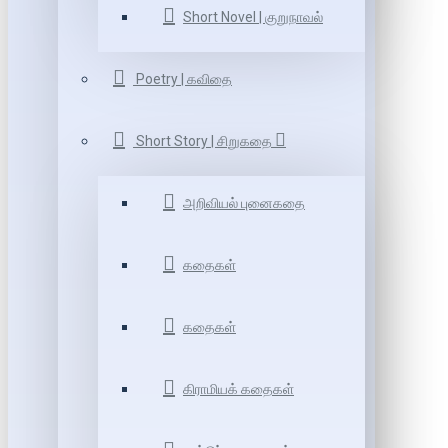
Short Novel | குறுநாவல்
Poetry | கவிதை
Short Story | சிறுகதை
அறிவியல் புனைகதை
கதைகள்
கதைகள்
கிராமியக் கதைகள்