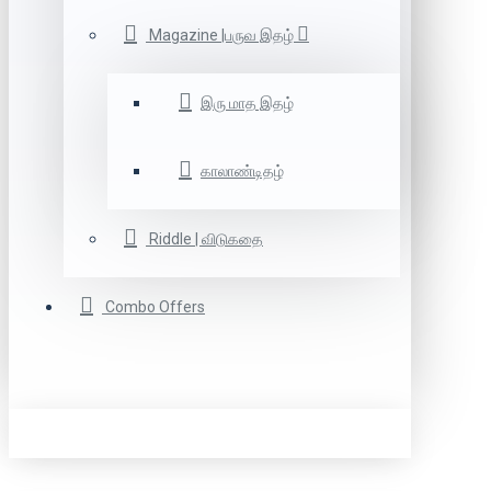
Magazine |பருவ இதழ்
இரு மாத இதழ்
காலாண்டிதழ்
Riddle | விடுகதை
Combo Offers