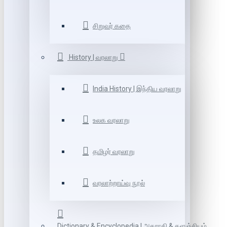
சிறுவர் கதை
History | வரலாறு
India History | இந்திய வரலாறு
உலக வரலாறு
தமிழர் வரலாறு
வரலாற்றாய்வு நூல்
Dictionary & Encyclopedia | அகராதி & களஞ்சியம்