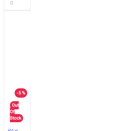
-5 %
Out
Of
Stock