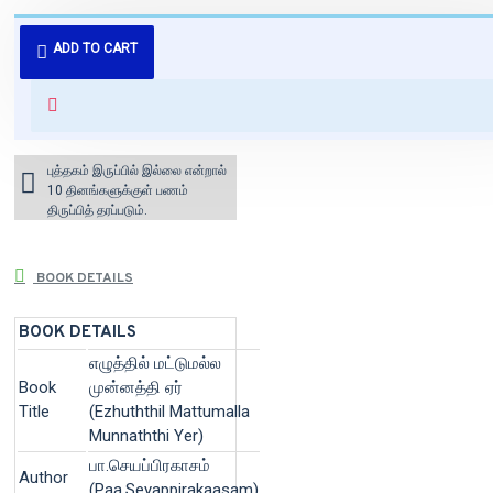
புத்தகம் 3 - 7 நாட்களில் அனுப்பி
ADD TO CART
வைக்கப்படும்.
+ ₹60 shipping fee* (Free shipping
for orders above ₹1000 within
India)
புத்தகம் இருப்பில் இல்லை என்றால்
10 தினங்களுக்குள் பணம்
திருப்பித் தரப்படும்.
BOOK DETAILS
BOOK DETAILS
எழுத்தில் மட்டுமல்ல
Book
முன்னத்தி ஏர்
Title
(Ezhuththil Mattumalla
Munnaththi Yer)
பா.செயப்பிரகாசம்
Author
(Paa.Seyappirakaasam)