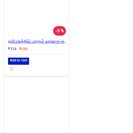
-5 %
தமிழகத்தில் பாரதம் வரலாறு-கதையாடல்
₹124
₹130
Add to Cart