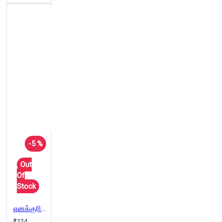
-5 %
Out
Of
Stock
எனக்குரிய இடம் எங்கே?
₹124