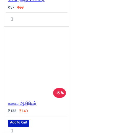
₹57
₹60
-5 %
கனவு ஆசிரியர்
₹133
₹140
Add to Cart