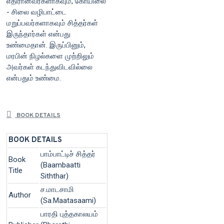
எதிரானவர்களாகவும், கோயிலை
- சிலை வழிபாட்டை
மறுப்பவர்களாகவும் சித்தர்கள்
இருந்தார்கள் என்பது
உண்மைதான். இருப்பினும்,
மரபின் நிழல்களை முற்றிலும்
அவர்கள் கடந்துவிடவில்லை
என்பதும் உண்மை.
BOOK DETAILS
BOOK DETAILS
பாம்பாட்டிச் சித்தர்
Book
(Baambaatti
Title
Siththar)
ச.மாடசாமி
Author
(Sa.Maatasaami)
பாரதி புத்தகாலயம்