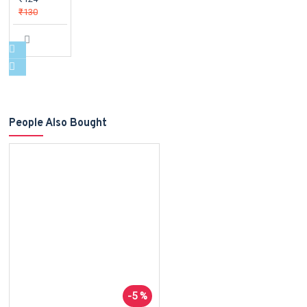
₹130
People Also Bought
-5 %