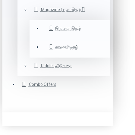
Magazine |பருவ இதழ்
இரு மாத இதழ்
காலாண்டிதழ்
Riddle | விடுகதை
Combo Offers