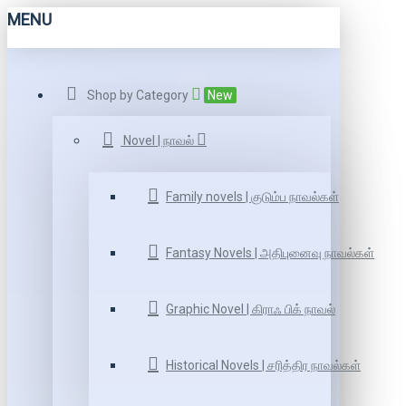
MENU
Shop by Category
New
Novel | நாவல்
Family novels | குடும்ப நாவல்கள்
Fantasy Novels | அதிபுனைவு நாவல்கள்
Graphic Novel | கிராஃ பிக் நாவல்
Historical Novels | சரித்திர நாவல்கள்