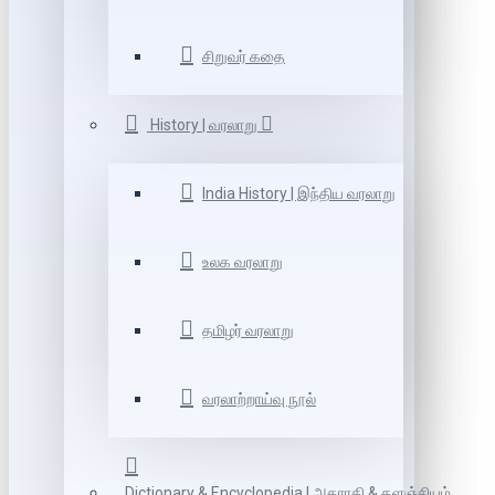
சிறுவர் கதை
History | வரலாறு
India History | இந்திய வரலாறு
உலக வரலாறு
தமிழர் வரலாறு
வரலாற்றாய்வு நூல்
Dictionary & Encyclopedia | அகராதி & களஞ்சியம்