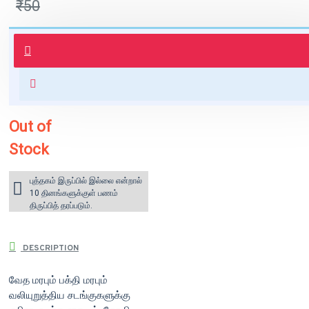
₹50
புத்தகம் 3 - 7 நாட்களில் அனுப்பி
வைக்கப்படும்.
+ ₹60 shipping fee* (Free shipping
for orders above ₹1000 within
India)
Out of
Stock
புத்தகம் இருப்பில் இல்லை என்றால்
10 தினங்களுக்குள் பணம்
திருப்பித் தரப்படும்.
DESCRIPTION
வேத மரபும் பக்தி மரபும்
வலியுறுத்திய சடங்குகளுக்கு