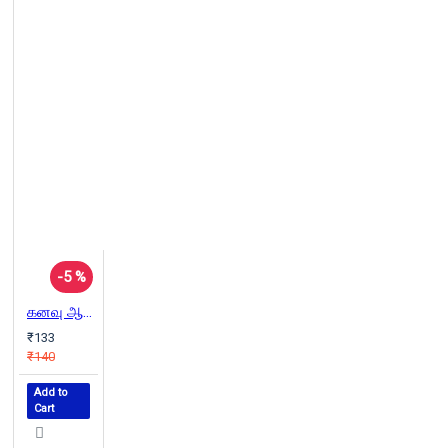
-5 %
கனவு ஆசிரியர்
₹133
₹140
Add to
Cart