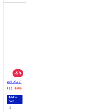
-5 %
என் சிவப்புப் பால்பாயிண்ட் பேனா
₹95
₹100
Add to
Cart