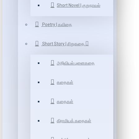
Short Novel | குறுநாவல்
Poetry | கவிதை
Short Story | சிறுகதை
அறிவியல் புனைகதை
கதைகள்
கதைகள்
கிராமியக் கதைகள்