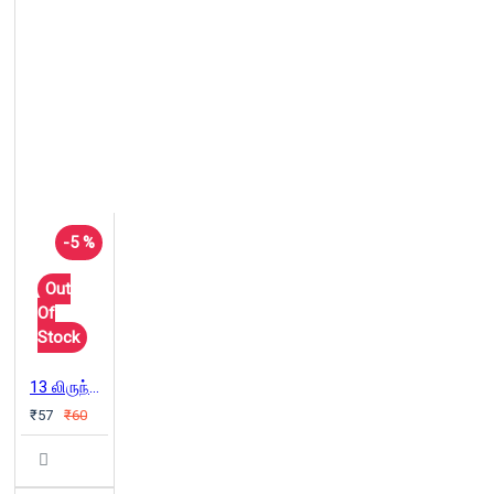
-5 %
Out
Of
Stock
13 லிருந்து 19 வரை
₹57
₹60