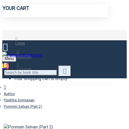
YOUR CART
LOGIN
REGISTER
Menu
0
CONTACT
Your shopping cart is empty!
Author
Pavithra Srinivasan
Ponniyin Selvan (Part 2)