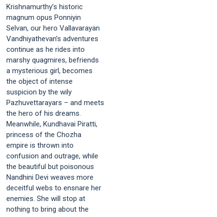
Krishnamurthy’s historic
magnum opus Ponniyin
Selvan, our hero Vallavarayan
Vandhiyathevan’s adventures
continue as he rides into
marshy quagmires, befriends
a mysterious girl, becomes
the object of intense
suspicion by the wily
Pazhuvettarayars – and meets
the hero of his dreams.
Meanwhile, Kundhavai Piratti,
princess of the Chozha
empire is thrown into
confusion and outrage, while
the beautiful but poisonous
Nandhini Devi weaves more
deceitful webs to ensnare her
enemies. She will stop at
nothing to bring about the