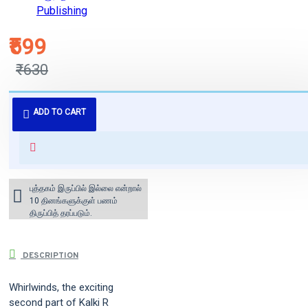
Publishing
₹599
₹630
புத்தகம் 3 - 7 நாட்களில் அனுப்பி
ADD TO CART
வைக்கப்படும்.
+ ₹60 shipping fee* (Free shipping
for orders above ₹1000 within
India)
புத்தகம் இருப்பில் இல்லை என்றால்
10 தினங்களுக்குள் பணம்
திருப்பித் தரப்படும்.
DESCRIPTION
Whirlwinds, the exciting
second part of Kalki R