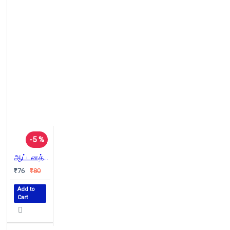
-5 %
ஆட்டனத்தி ஆதிமந்தி
₹76
₹80
Add to
Cart