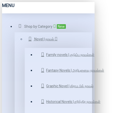
MENU
Shop by Category
New
Novel | நாவல்
Family novels | குடும்ப நாவல்கள்
Fantasy Novels | அதிபுனைவு நாவல்கள்
Graphic Novel | கிராஃ பிக் நாவல்
Historical Novels | சரித்திர நாவல்கள்