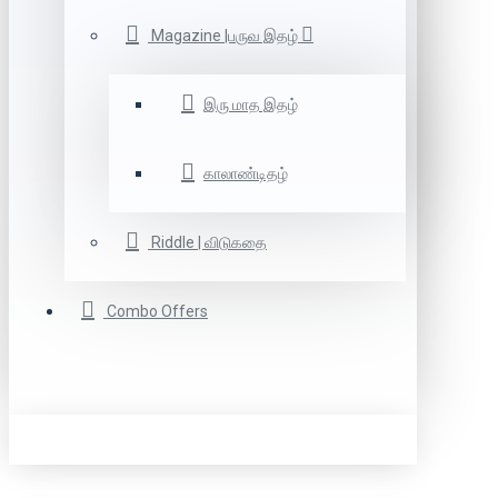
Magazine |பருவ இதழ்
இரு மாத இதழ்
காலாண்டிதழ்
Riddle | விடுகதை
Combo Offers