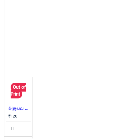
Out of
Print
அனுபவ மொழிகள்
₹120