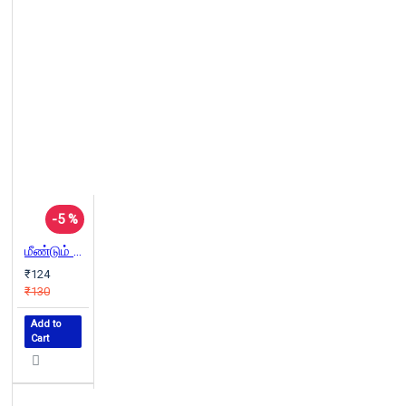
-5 %
மீண்டும் ஒரு குற்றம்
₹124
₹130
Add to
Cart