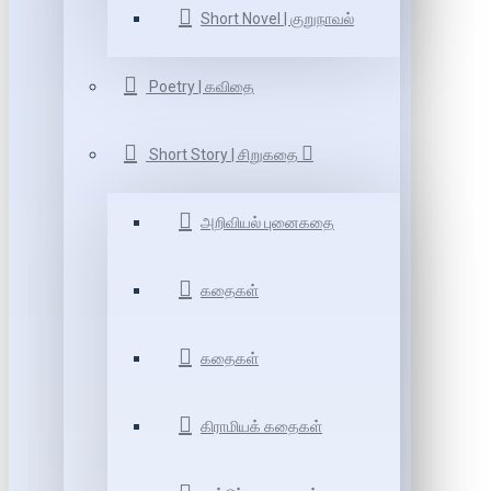
Short Novel | குறுநாவல்
Poetry | கவிதை
Short Story | சிறுகதை
அறிவியல் புனைகதை
கதைகள்
கதைகள்
கிராமியக் கதைகள்