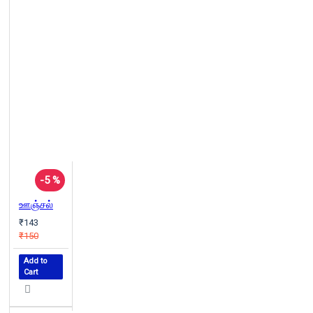
-5 %
ஊஞ்சல்
₹143
₹150
Add to
Cart