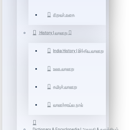
சிறுவர் கதை
History | வரலாறு
India History | இந்திய வரலாறு
உலக வரலாறு
தமிழர் வரலாறு
வரலாற்றாய்வு நூல்
Dictionary & Encyclopedia | அகராதி & களஞ்சியம்