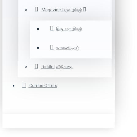
Magazine |பருவ இதழ்
இரு மாத இதழ்
காலாண்டிதழ்
Riddle | விடுகதை
Combo Offers