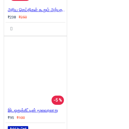
அரிய செய்திகள் கூறும் அற்புத ஆலயங்கள்
₹238
₹250
-5 %
இடஒதுக்கீட்டின் மூலவரலாறு
₹95
₹100
Add to Cart