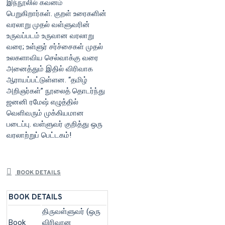
இந்நூலில்‌ கவனம்‌
பெறுகிறார்கள்‌. குறள்‌ உரைகளின்‌
வரலாறு முதல்‌ வள்ளுவரின்‌
உருவப்படம்‌ உருவான வரலாறு
வரை; உள்ளுர்‌ சர்ச்சைகள்‌ முதல்‌
உலகளாவிய செல்வாக்கு வரை
அனைத்தும்‌ இதில்‌ விரிவாக
ஆராயப்பட்டுள்ளன. “தமிழ்‌
அறிஞர்கள்‌” நூலைத்‌ தொடர்ந்து
ஜனனி ரமேஷ்‌ எழுத்தில்‌
வெளிவரும்‌ முக்கியமான
படைப்பு. வள்ளுவர்‌ குறித்து ஒரு
வரலாற்றுப்‌ பெட்டகம்‌!
BOOK DETAILS
BOOK DETAILS
திருவள்ளுவர் (ஒரு
Book
விரிவான