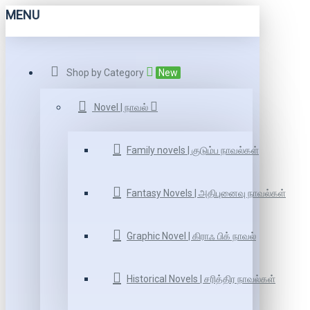
MENU
Shop by Category
New
Novel | நாவல்
Family novels | குடும்ப நாவல்கள்
Fantasy Novels | அதிபுனைவு நாவல்கள்
Graphic Novel | கிராஃ பிக் நாவல்
Historical Novels | சரித்திர நாவல்கள்