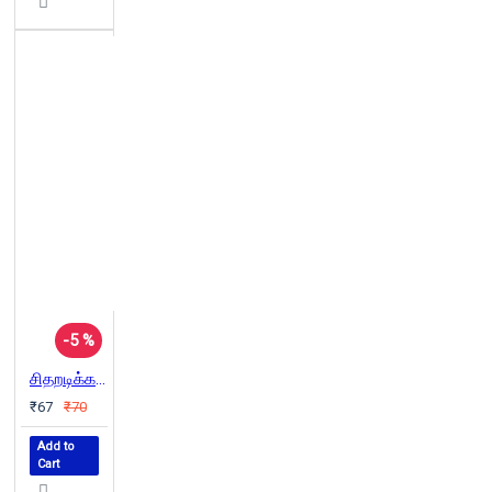
-5 %
சிதறடிக்கப்பட்ட என் சேமிப்புக் கருவூலம்
₹67
₹70
Add to
Cart