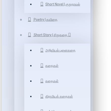
Short Novel | குறுநாவல்
Poetry | கவிதை
Short Story | சிறுகதை
அறிவியல் புனைகதை
கதைகள்
கதைகள்
கிராமியக் கதைகள்