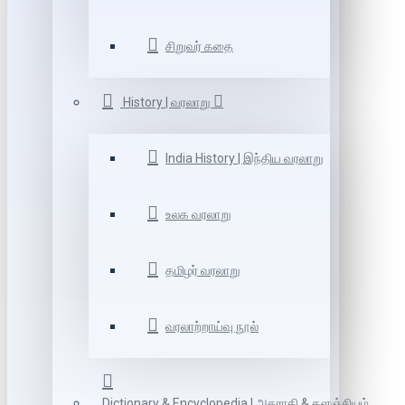
சிறுவர் கதை
History | வரலாறு
India History | இந்திய வரலாறு
உலக வரலாறு
தமிழர் வரலாறு
வரலாற்றாய்வு நூல்
Dictionary & Encyclopedia | அகராதி & களஞ்சியம்