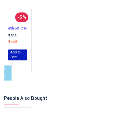
-5 %
கற்பக மலர்கள் திருக்குறள் கட்டுரைகள்
₹523
₹550
Add to
Cart
People Also Bought