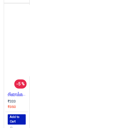
-5 %
திரைக்கதை என்னும் பூனை
₹333
₹350
Add to
Cart