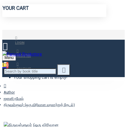
YOUR CART
LOGIN
REGISTER
Menu
0
CONTACT
Your shopping cart is empty!
Author
ஜனனி ரமேஷ்
திருவள்ளுவர் (ஒரு விரிவான வரலாற்றுத் தேடல்)