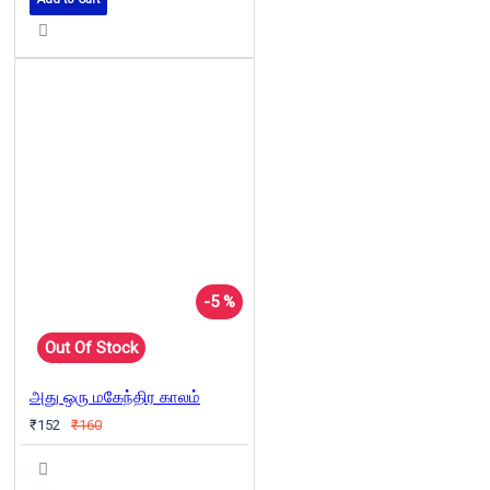
-5 %
Out Of Stock
அது ஒரு மகேந்திர காலம்
₹152
₹160