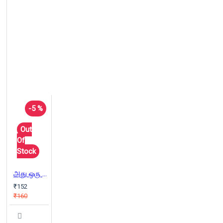
-5 %
Out
Of
Stock
அது ஒரு மகேந்திர காலம்
₹152
₹160