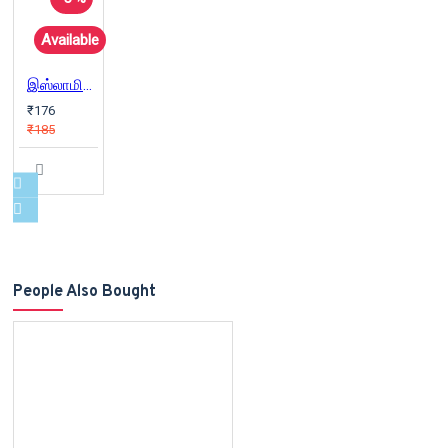
Available
இஸ்லாமியத் தத்துவ இயல்
₹176
₹185
People Also Bought