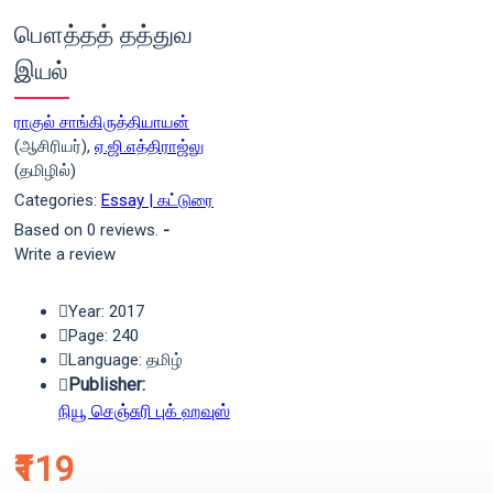
பௌத்தத் தத்துவ
இயல்
ராகுல் சாங்கிருத்தியாயன்
(ஆசிரியர்),
ஏ.ஜி.எத்திராஜ்லு
(தமிழில்)
Categories:
Essay | கட்டுரை
Based on 0 reviews.
-
Write a review
Year: 2017
Page: 240
Language: தமிழ்
Publisher:
நியூ செஞ்சுரி புக் ஹவுஸ்
₹119