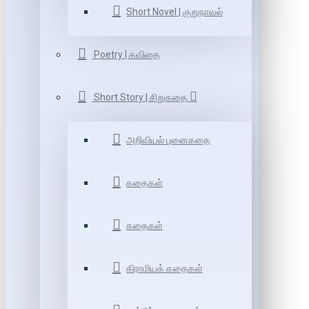
Short Novel | குறுநாவல்
Poetry | கவிதை
Short Story | சிறுகதை
அறிவியல் புனைகதை
கதைகள்
கதைகள்
கிராமியக் கதைகள்