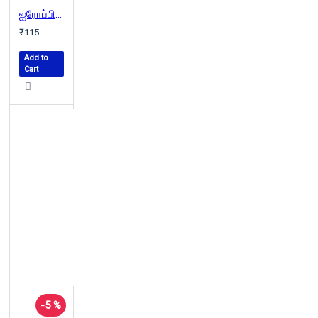
ஐரோப்பியத் தத்துவ இயல்
₹115
Add to
Cart
-5 %