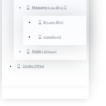
Magazine |பருவ இதழ்
இரு மாத இதழ்
காலாண்டிதழ்
Riddle | விடுகதை
Combo Offers