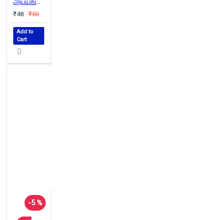
அய்யங்காளி - தாழ்த்தப்பட்ட இனத்தவருடைய படைத்தலைவன்
₹48
₹50
Add to
Cart
-5 %