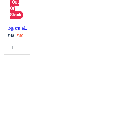
Out
Of
Stock
மதுரை வீரன்
₹48
₹50