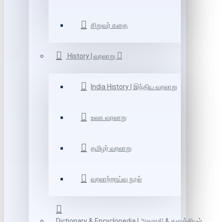
சிறுவர் கதை
History | வரலாறு
India History | இந்திய வரலாறு
உலக வரலாறு
தமிழர் வரலாறு
வரலாற்றாய்வு நூல்
Dictionary & Encyclopedia | அகராதி & களஞ்சியம்