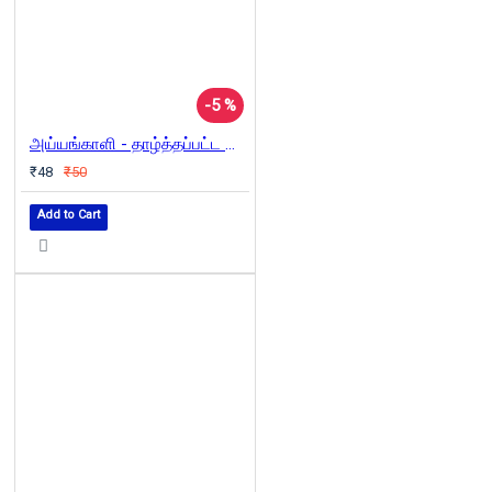
-5 %
அய்யங்காளி - தாழ்த்தப்பட்ட இனத்தவருடைய படைத்தலைவன்
₹48
₹50
Add to Cart