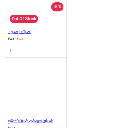
-5 %
Out Of Stock
மதுரை வீரன்
₹48
₹50
ஐரோப்பியத் தத்துவ இயல்