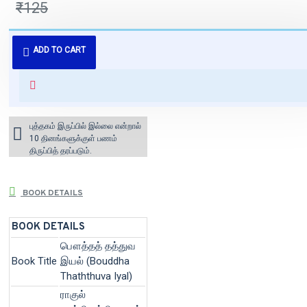
₹125
புத்தகம் 3 - 7 நாட்களில் அனுப்பி
ADD TO CART
வைக்கப்படும்.
+ ₹60 shipping fee* (Free shipping
for orders above ₹1000 within
India)
புத்தகம் இருப்பில் இல்லை என்றால்
10 தினங்களுக்குள் பணம்
திருப்பித் தரப்படும்.
BOOK DETAILS
BOOK DETAILS
பௌத்தத் தத்துவ
Book Title
இயல் (Bouddha
Thaththuva Iyal)
ராகுல்