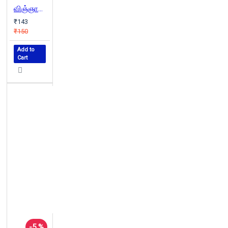
விஞ்ஞான லோகாயத வாதம்
₹143
₹150
Add to
Cart
-5 %