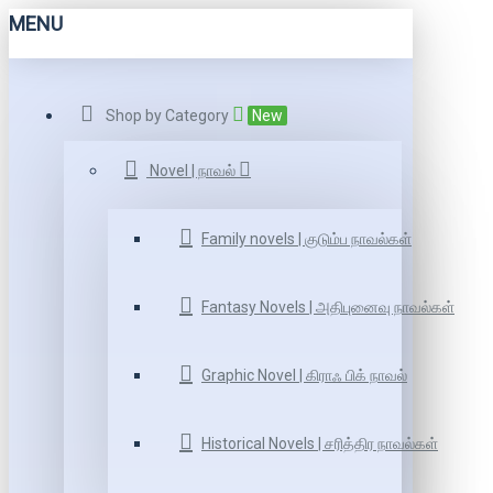
MENU
Shop by Category
New
Novel | நாவல்
Family novels | குடும்ப நாவல்கள்
Fantasy Novels | அதிபுனைவு நாவல்கள்
Graphic Novel | கிராஃ பிக் நாவல்
Historical Novels | சரித்திர நாவல்கள்