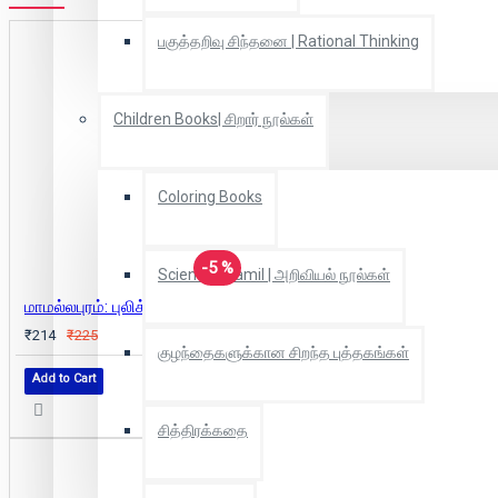
பகுத்தறிவு சிந்தனை | Rational Thinking
Children Books| சிறார் நூல்கள்
Coloring Books
-5 %
Scientific Tamil | அறிவியல் நூல்கள்
மாமல்லபுரம்: புலிக்குகையும் கிருஷ்ணமண்டபமும்
₹214
₹225
குழந்தைகளுக்கான சிறந்த புத்தகங்கள்
Add to Cart
சித்திரக்கதை