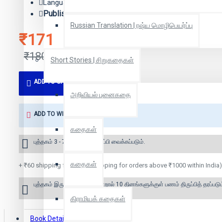
Language: Tamil
Publisher:
டிஸ்கவரி புக் பேலஸ்
Russian Translation | ரஷ்ய மொழிபெயர்ப்பு
₹171
₹180
Short Stories | சிறுகதைகள்
ADD TO CART
அறிவியல் புனைகதை
ADD TO WISH LIST
கதைகள்
புத்தகம் 3 - 7 நாட்களில் அனுப்பி வைக்கப்படும்.
கதைகள்
+ ₹60 shipping fee* (Free shipping for orders above ₹1000 within India)
புத்தகம் இருப்பில் இல்லை என்றால் 10 தினங்களுக்குள் பணம் திருப்பித் தரப்படும
கிராமியக் கதைகள்
Book Details
Reviews