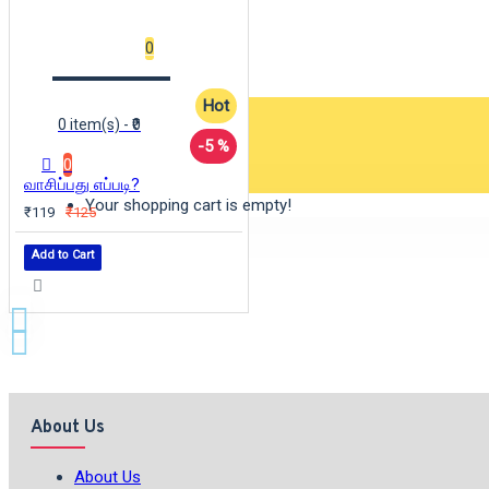
Wishlist
0
Hot
0 item(s) - ₹0
-5 %
0
வாசிப்பது எப்படி?
Your shopping cart is empty!
₹119
₹125
Add to Cart
About Us
About Us