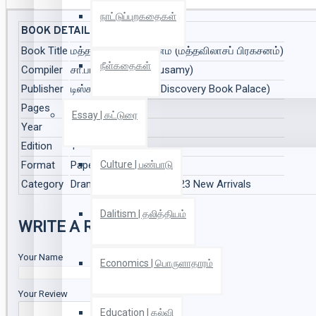
நாட்டுப்புறகதைகள்
BOOK DETAILS
Book Title
மத்தவிலாசப் பிரகசனம் (மத்தவிலாசப் பிரகசனம்)
நீள்கதைகள்
Compiler
சா.பாலுசாமி (Su.Balusamy)
Publisher
டிஸ்கவரி புக் பேலஸ் (Discovery Book Palace)
Pages
159
Essay | கட்டுரை
Year
2023
Edition
1
Format
Paper Back
Culture | பண்பாடு
Category
Drama Play | நாடகம், 2023 New Arrivals
Dalitism | தலித்தியம்
WRITE A REVIEW
Your Name
Economics | பொருளாதாரம்
Your Review
Education | கல்வி