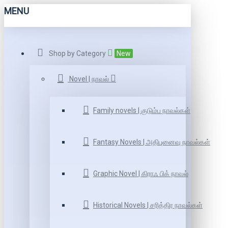
MENU
Shop by Category
New
Novel | நாவல்
Family novels | குடும்ப நாவல்கள்
Fantasy Novels | அதிபுனைவு நாவல்கள்
Graphic Novel | கிராஃ பிக் நாவல்
Historical Novels | சரித்திர நாவல்கள்