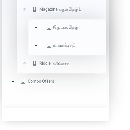
Magazine |பருவ இதழ்
இரு மாத இதழ்
காலாண்டிதழ்
Riddle | விடுகதை
Combo Offers