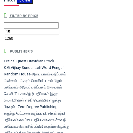
Filter
Clear
FILTER BY PRICE
PUBLISHER'S
Critical Quest
Dravidian Stock
K.G.Vijhay Sundar
LeftWord
Penguin
Random House
அடையாளம் பதிப்பகம்
அன்னம் - அகரம் வெளியீட்டகம்
அறம்
பதிப்பகம்
அறிவுப் பதிப்பகம்
அலைகள்
வெளியீட்டகம்
ஆழி பதிப்பகம்
இதர
வெளியீடுகள்
எதிர் வெளியீடு
எழுத்து
பிரசுரம் | Zero Degree Publishing
கருத்து=பட்டறை
கருப்புப் பிரதிகள்
கற்பி
பதிப்பகம்
கலப்பை பதிப்பகம்
காலச்சுவடு
பதிப்பகம்
கிளாசிக் பப்ளிகேஷன்ஸ்
கிழக்கு
பதிப்பகம்
கோ.கேசவன் அறக்கட்டளை