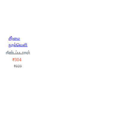
Iraa.Vengatesan)
முனைவர்
பா.செல்வகுமார் (Munaivar
Paa.Selvakumaar)
ரவிக்குமார்
(Ravikumar)
ராஜ் கௌதமன் (Raj
Gauthaman)
ராம் முரளி (Ram
Murali)
ரேகாராஜ் (Rekaaraaj)
சீர்மை
வ.கீதா (Va. Geetha)
வசுமித்ர
நூல்வெளி
(Vasumithra)
வா.மு.கோமு (Va.
தீண்டப்படாதார்
Mu. Komu)
வாலாசா வல்லவன்
₹304
(Valasa Vallavan)
வி.சந்திரசேகர
₹320
ராவ்
வே.அலெக்ஸ்
வே.கமலாலயன் (Ve.Kamalalayan)
ஸர்மிளா ஸெய்யித் (Sharmila Seyyid)
ஸ்டாலின் ராஜாங்கம் (Satalin
Rajangam)
ஸ்ரீதர கணேசன்
(sridhara ganesan)