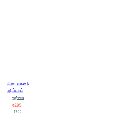
அடையாளம்
பதிப்பகம்
தூர்வை
₹285
₹300