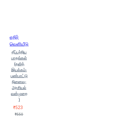
எதிர்
வெளியீடு
தீப்பற்றிய
பாதங்கள்
(தலித்
இயக்கம்-
பண்பாட்டு
நினைவு-
அரசியல்
வன்முறை
)
₹523
₹550