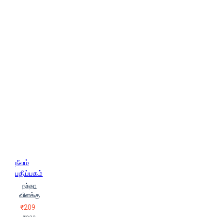
நீலம்
பதிப்பகம்
நந்தா
விளக்கு
₹209