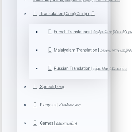
Transulation | மொழிபெயர்ப்பு
French Translations | பிரஞ்சு மொழிபெயர்ப்புக
Malaiyalam Translation | மலையாள மொழிபெய
Russian Translation | ரஷ்ய மொழிபெயர்ப்பு
Speech | உரை
Exegesis | விளக்கவுரை
Games | விளையாட்டு