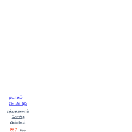
தடாகம்
வெளியீடு
நத்தைகளைக்
கொன்ற
பீரங்கிகள்
₹57
₹60