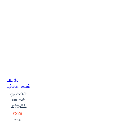
பாரதி
புத்தகாலயம்
துணிவின்
பாடகன்
பாந்த் சிங்
₹228
₹240