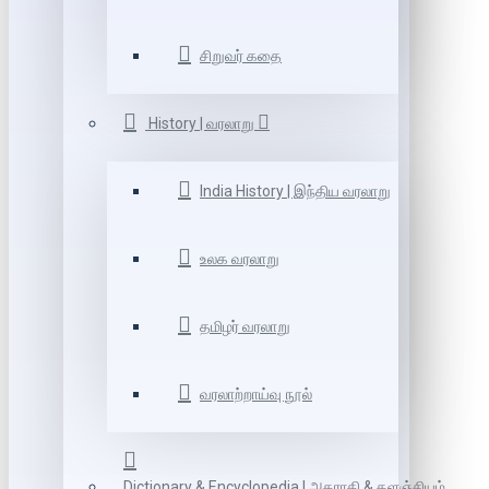
சிறுவர் கதை
History | வரலாறு
India History | இந்திய வரலாறு
உலக வரலாறு
தமிழர் வரலாறு
வரலாற்றாய்வு நூல்
Dictionary & Encyclopedia | அகராதி & களஞ்சியம்