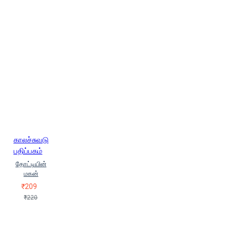
காலச்சுவடு
பதிப்பகம்
தோட்டியின்
மகன்
₹209
₹220