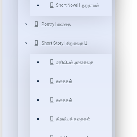
Short Novel | குறுநாவல்
Poetry | கவிதை
Short Story | சிறுகதை
அறிவியல் புனைகதை
கதைகள்
கதைகள்
கிராமியக் கதைகள்