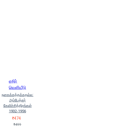
எதிர்
வெளியீடு
நகைக்கத்தக்கதல்ல:
அம்பேத்கர்
கேலிச்சித்திரங்கள்
1932-1956
₹474
₹499