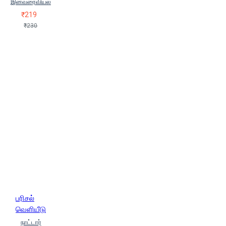
இனவரைவியல்
₹219
₹230
பரிசல்
வெளியீடு
நாட்டார்