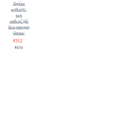
தெய்வ
வழிபாடு -
ஒரு
பண்பாட்டுப்
பொருளாதார
செலவு
₹352
₹370