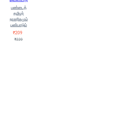
பண்டைத்
தமிழர்
நாகரிகமும்
பண்பாடும்
₹209
₹220