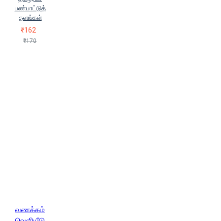
பண்பாட்டுத்
தளங்கள்
₹162
₹170
வணக்கம்
வெளியீடு