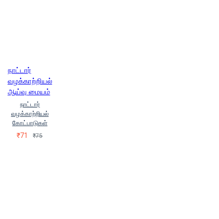
நாட்டார்
வழக்காற்றியல்
ஆய்வு மையம்
நாட்டார்
வழக்காற்றியல்
கோட்பாடுகள்
₹71
₹75