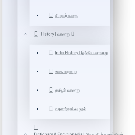
சிறுவர் கதை
History | வரலாறு
India History | இந்திய வரலாறு
உலக வரலாறு
தமிழர் வரலாறு
வரலாற்றாய்வு நூல்
Dictionary & Encyclopedia | அகராதி & களஞ்சியம்