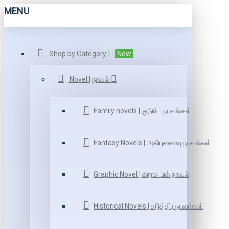
MENU
Shop by Category
New
Novel | நாவல்
Family novels | குடும்ப நாவல்கள்
Fantasy Novels | அதிபுனைவு நாவல்கள்
Graphic Novel | கிராஃ பிக் நாவல்
Historical Novels | சரித்திர நாவல்கள்