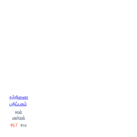
நற்றிணை
பதிப்பகம்
நாள்
மலர்கள்
₹67
₹70