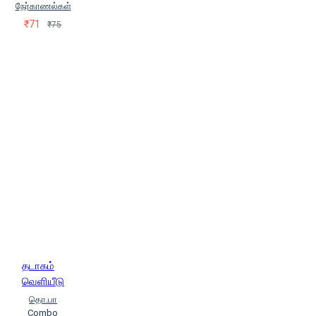
பக்தவத்சல பாரதி (Bhakthavachala
நேர்காணல்கள்
Bharathi)
பத்மபாரதி
₹71
₹75
(Padmabharathi)
பேபி.அபர்ணா
குனசேகரன்
மகாராசன்
(Magarasan)
மறைமலையடிகள்
(Maraimalaiyatikal)
மு.ஏழுமலை
மு.செல்வக்குமார்
முனைவர்
அ.சங்கரவள்ளி நாயகம்
முனைவர்
செ.இராஜேஸ்வரி
முனைவர்
ரே.கோவிந்தராஜ்
றின்னோஸா
வறீதையா கான்ஸ்தந்தின் (Vareethiah
Konstantine)
வாண்டு மாமா
(Vaantu Maamaa)
ஹேமா
தடாகம்
வெளியீடு
தொ.பா
Combo