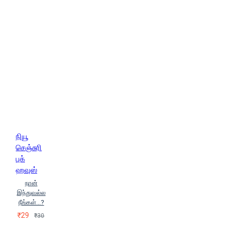
நியூ
செஞ்சுரி
புக்
ஹவுஸ்
நான்
இந்துவல்ல
நீங்கள்...?
₹29
₹30