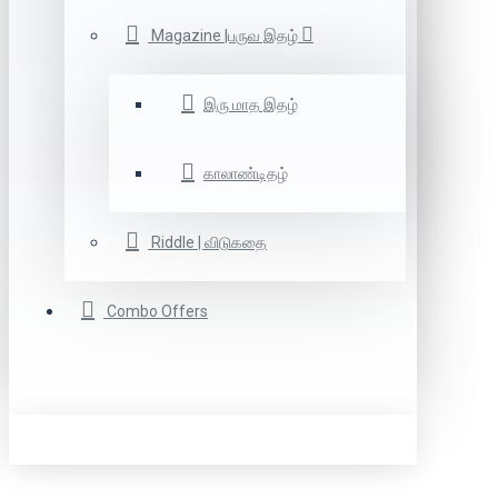
Magazine |பருவ இதழ்
இரு மாத இதழ்
காலாண்டிதழ்
Riddle | விடுகதை
Combo Offers