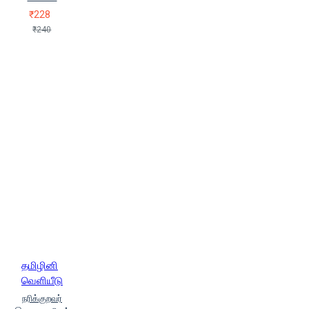
₹228
₹240
தமிழினி
வெளியீடு
நரிக்குறவர்