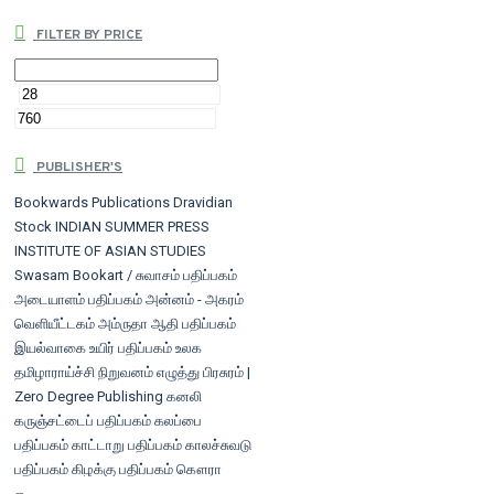
FILTER BY PRICE
PUBLISHER'S
Bookwards Publications
Dravidian
Stock
INDIAN SUMMER PRESS
INSTITUTE OF ASIAN STUDIES
Swasam Bookart / சுவாசம் பதிப்பகம்
அடையாளம் பதிப்பகம்
அன்னம் - அகரம்
வெளியீட்டகம்
அம்ருதா
ஆதி பதிப்பகம்
இயல்வாகை
உயிர் பதிப்பகம்
உலக
தமிழாராய்ச்சி நிறுவனம்
எழுத்து பிரசுரம் |
Zero Degree Publishing
கனலி
கருஞ்சட்டைப் பதிப்பகம்
கலப்பை
பதிப்பகம்
காட்டாறு பதிப்பகம்
காலச்சுவடு
பதிப்பகம்
கிழக்கு பதிப்பகம்
கௌரா
பதிப்பகம்/சாரதா பதிப்பகம்
சந்திரோதயம்