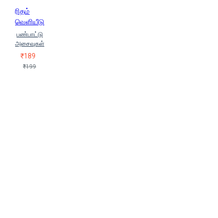
ரிதம்
வெளியீடு
பண்பாட்டு
அசைவுகள்
₹189
₹199