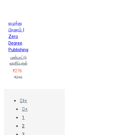
எழுத்து
பிரசுரம் |
Zero
Degree
Publishing
பண்பாட்டு
வாசிப்புகள்
₹276
₹290
|<
<
1
2
3