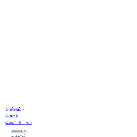
அன்னம் -
அகரம்
வெளியீட்டகம்
பண்டைத்
தமிழரின்