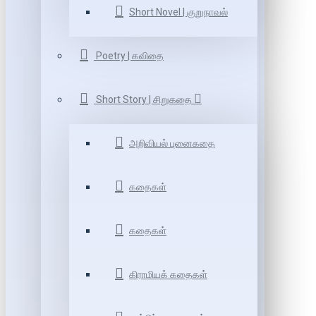
Short Novel | குறுநாவல்
Poetry | கவிதை
Short Story | சிறுகதை
அறிவியல் புனைகதை
கதைகள்
கதைகள்
கிராமியக் கதைகள்