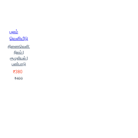
புலம்
வெளியீடு
திணைவெளி:
நிலம் |
சூழலியல் |
பண்பாடு
₹380
₹400