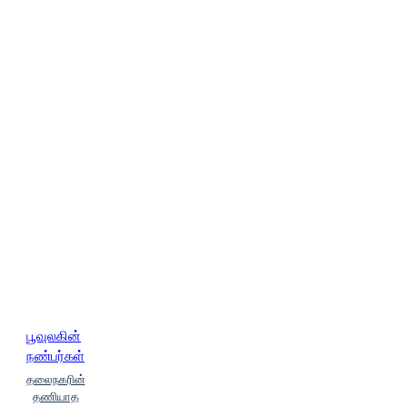
பூவுலகின்
நண்பர்கள்
தலைநகரின்
தணியாத