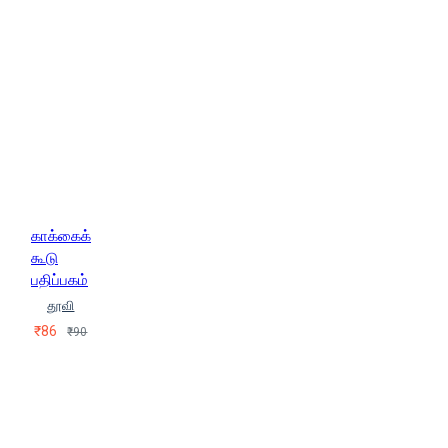
காக்கைக்
கூடு
பதிப்பகம்
தூவி
₹86
₹90