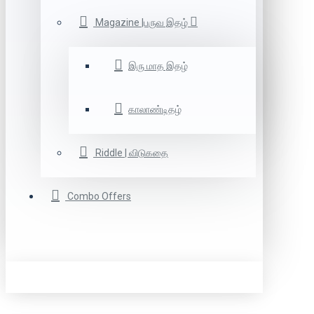
Magazine |பருவ இதழ்
இரு மாத இதழ்
காலாண்டிதழ்
Riddle | விடுகதை
Combo Offers