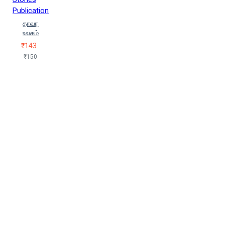
Publication
தாவர
உலகம்
₹143
₹150