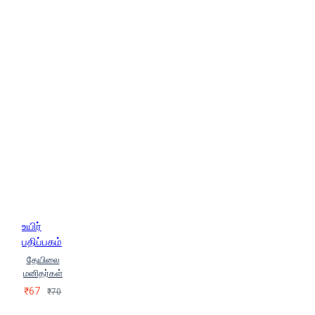
உயிர்
பதிப்பகம்
தேயிலை
மனிதர்கள்
₹67
₹70