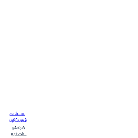
காடோடி
பதிப்பகம்
நக்கீரன்
நூல்கள் -