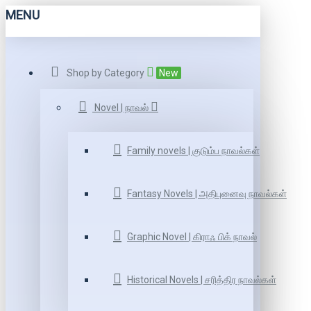
MENU
Shop by Category
New
Novel | நாவல்
Family novels | குடும்ப நாவல்கள்
Fantasy Novels | அதிபுனைவு நாவல்கள்
Graphic Novel | கிராஃ பிக் நாவல்
Historical Novels | சரித்திர நாவல்கள்