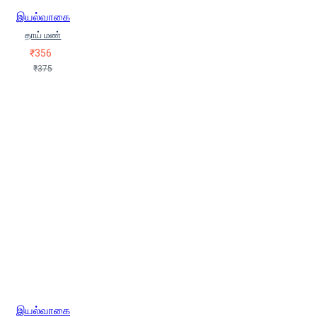
இயல்வாகை
தாய் மண்
₹356
₹375
இயல்வாகை