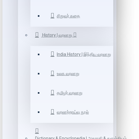
சிறுவர் கதை
History | வரலாறு
India History | இந்திய வரலாறு
உலக வரலாறு
தமிழர் வரலாறு
வரலாற்றாய்வு நூல்
Dictionary & Encyclopedia | அகராதி & களஞ்சியம்