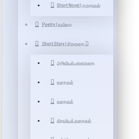
Short Novel | குறுநாவல்
Poetry | கவிதை
Short Story | சிறுகதை
அறிவியல் புனைகதை
கதைகள்
கதைகள்
கிராமியக் கதைகள்