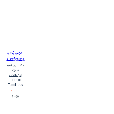
தமிழ்நாடு
வனத்துறை
தமிழ்நாட்டுப்
பறவை
கையேடு |
Birds of
Tamilnadu
₹380
₹400