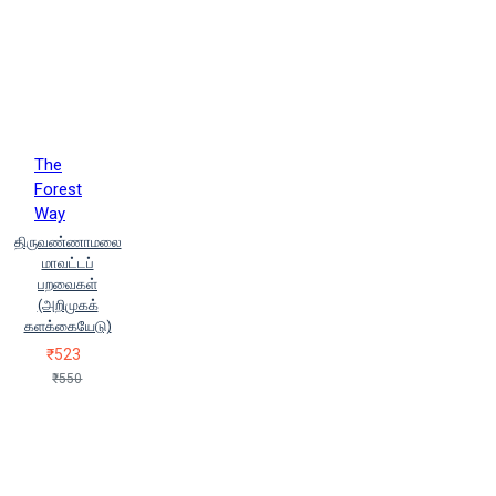
The
Forest
Way
திருவண்ணாமலை
மாவட்டப்
பறவைகள்
(அறிமுகக்
களக்கையேடு)
₹523
₹550