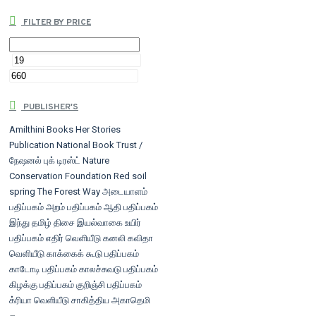
FILTER BY PRICE
PUBLISHER'S
Amilthini Books
Her Stories
Publication
National Book Trust /
நேஷனல் புக் டிரஸ்ட்
Nature
Conservation Foundation
Red soil
spring
The Forest Way
அடையாளம்
பதிப்பகம்
அறம் பதிப்பகம்
ஆதி பதிப்பகம்
இந்து தமிழ் திசை
இயல்வாகை
உயிர்
பதிப்பகம்
எதிர் வெளியீடு
கனலி
கவிதா
வெளியீடு
காக்கைக் கூடு பதிப்பகம்
காடோடி பதிப்பகம்
காலச்சுவடு பதிப்பகம்
கிழக்கு பதிப்பகம்
குறிஞ்சி பதிப்பகம்
க்ரியா வெளியீடு
சாகித்திய அகாதெமி
சிக்ஸ்த்சென்ஸ் பப்ளிகேஷன்ஸ்
சூரியன்