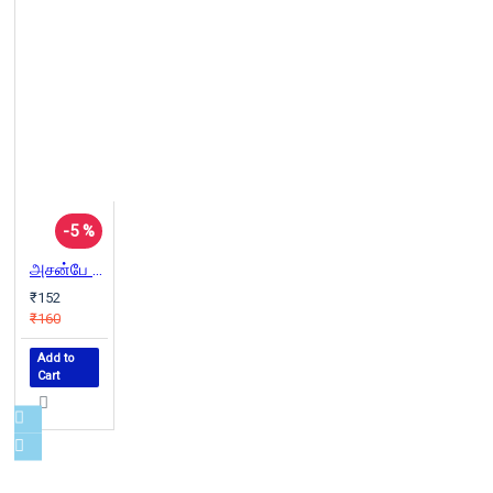
-5 %
அசன்பே சரித்திரம்
₹152
₹160
Add to
Cart