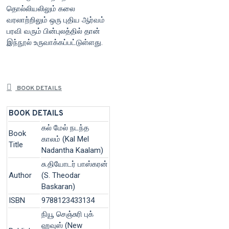
தொல்லியலிலும் கலை
வரலாற்றிலும் ஒரு புதிய ஆர்வம்
பரவி வரும் பின்புலத்தில் தான்
இந்நூல் உருவாக்கப்பட்டுள்ளது.
BOOK DETAILS
BOOK DETAILS
கல் மேல் நடந்த
Book
காலம் (Kal Mel
Title
Nadantha Kaalam)
சு.தியோடர் பாஸ்கரன்
Author
(S. Theodar
Baskaran)
ISBN
9788123433134
நியூ செஞ்சுரி புக்
ஹவுஸ் (New