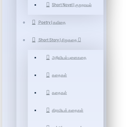
Short Novel | குறுநாவல்
Poetry | கவிதை
Short Story | சிறுகதை
அறிவியல் புனைகதை
கதைகள்
கதைகள்
கிராமியக் கதைகள்