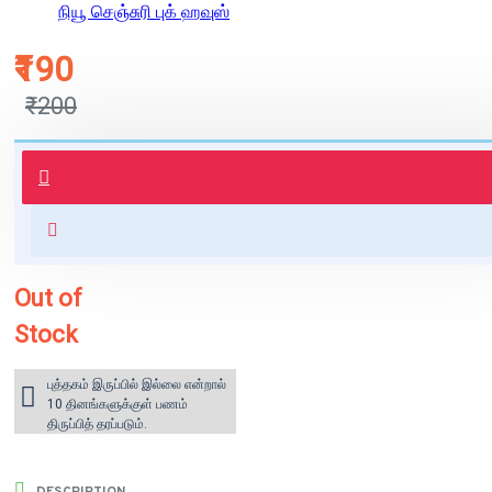
நியூ செஞ்சுரி புக் ஹவுஸ்
₹190
₹200
புத்தகம் 3 - 7 நாட்களில் அனுப்பி
வைக்கப்படும்.
+ ₹60 shipping fee* (Free shipping
for orders above ₹1000 within
India)
Out of
Stock
புத்தகம் இருப்பில் இல்லை என்றால்
10 தினங்களுக்குள் பணம்
திருப்பித் தரப்படும்.