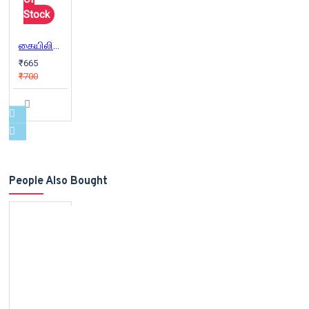
Stock
கையிலிருக்கும் பூமி
₹665
₹700
People Also Bought