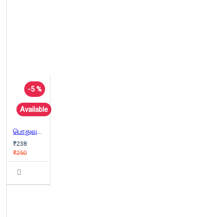
-5 %
Available
பொதுவுடைமையரின் வருங்காலம்?
₹238
₹250