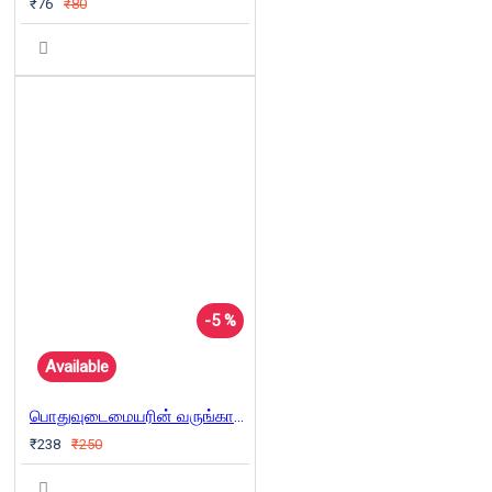
₹76
₹80
-5 %
Available
பொதுவுடைமையரின் வருங்காலம்?
₹238
₹250