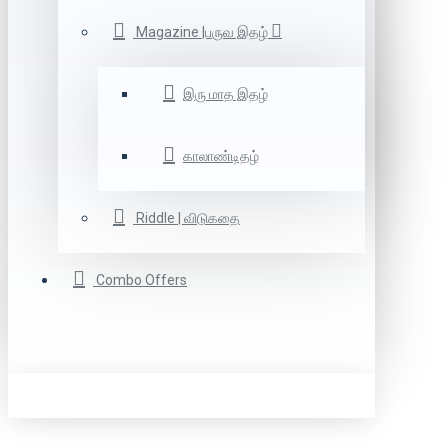
Magazine |பருவ இதழ்
இரு மாத இதழ்
காலாண்டிதழ்
Riddle | விடுகதை
Combo Offers