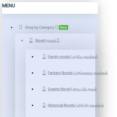
MENU
Shop by Category
New
Novel | நாவல்
Family novels | குடும்ப நாவல்கள்
Fantasy Novels | அதிபுனைவு நாவல்கள்
Graphic Novel | கிராஃ பிக் நாவல்
Historical Novels | சரித்திர நாவல்கள்