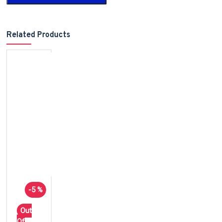
Related Products
-5 %
Out
Of