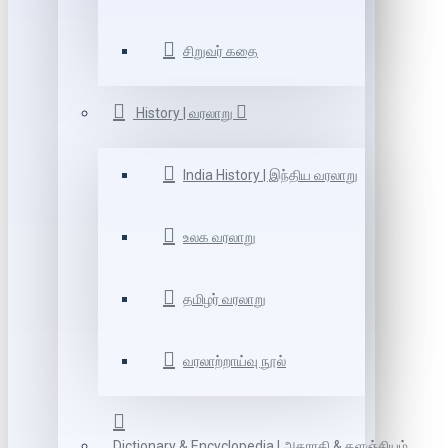
சிறுவர் கதை
History | வரலாறு
India History | இந்திய வரலாறு
உலக வரலாறு
தமிழர் வரலாறு
வரலாற்றாய்வு நூல்
Dictionary & Encyclopedia | அகராதி & களஞ்சியம்