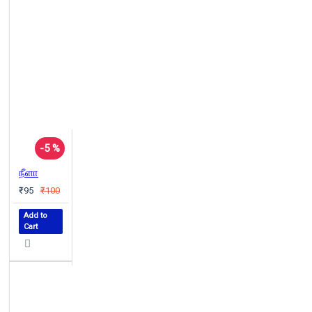
-5 %
நீளா
₹95
₹100
Add to
Cart