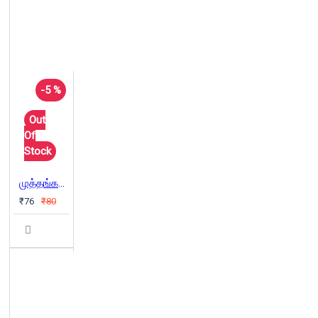
-5 %
Out
Of
Stock
முத்தங்களின் கடவுள்
₹76
₹80