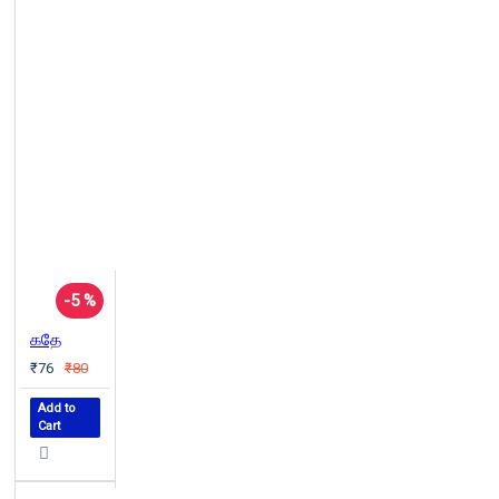
-5 %
கதே
₹76
₹80
Add to
Cart