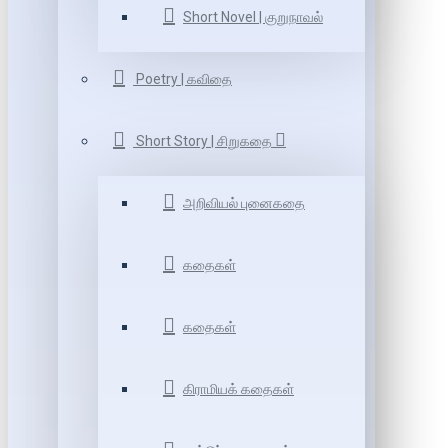
Short Novel | குறுநாவல்
Poetry | கவிதை
Short Story | சிறுகதை
அறிவியல் புனைகதை
கதைகள்
கதைகள்
கிராமியக் கதைகள்