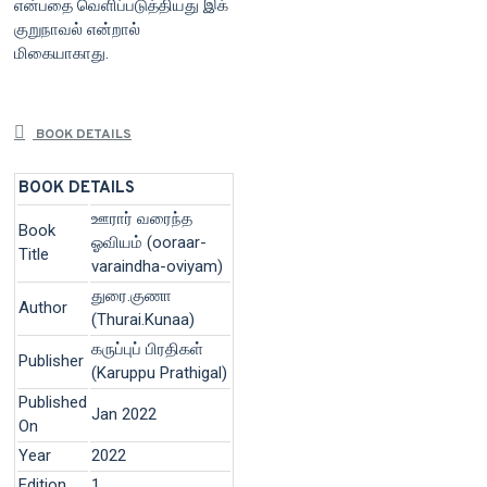
என்பதை வெளிப்படுத்தியது இக்
குறுநாவல் என்றால்
மிகையாகாது.
BOOK DETAILS
BOOK DETAILS
ஊரார் வரைந்த
Book
ஓவியம் (ooraar-
Title
varaindha-oviyam)
துரை.குணா
Author
(Thurai.Kunaa)
கருப்புப் பிரதிகள்
Publisher
(Karuppu Prathigal)
Published
Jan 2022
On
Year
2022
Edition
1