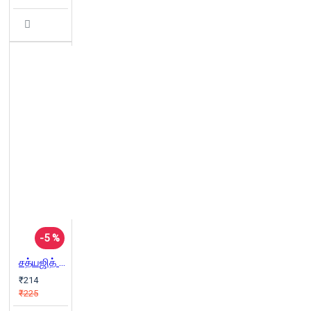
-5 %
சத்யஜித் ரே: திரைமொழியும் கதைக்களமும்
₹214
₹225