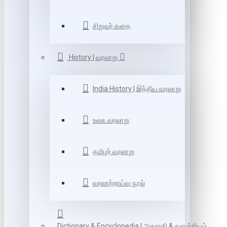
சிறுவர் கதை
History | வரலாறு
India History | இந்திய வரலாறு
உலக வரலாறு
தமிழர் வரலாறு
வரலாற்றாய்வு நூல்
Dictionary & Encyclopedia | அகராதி & களஞ்சியம்