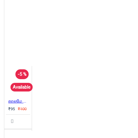
-5 %
Available
காலமே வெளி அறிவியல் புனைகதைகள்
₹95
₹100