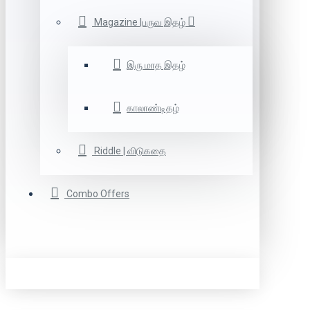
Magazine |பருவ இதழ்
இரு மாத இதழ்
காலாண்டிதழ்
Riddle | விடுகதை
Combo Offers