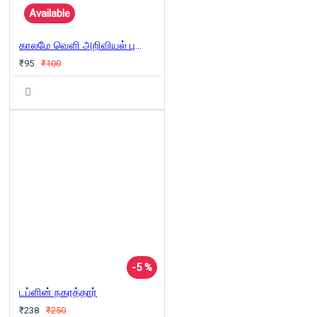
Available
காலமே வெளி அறிவியல் புனைகதைகள்
₹95
₹100
-5 %
டப்ளின் நகரத்தார்
₹238
₹250