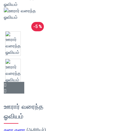
-5 %
ஊரார் வரைந்த
ஓவியம்
துரை.குணா
(ஆசிரியர்)