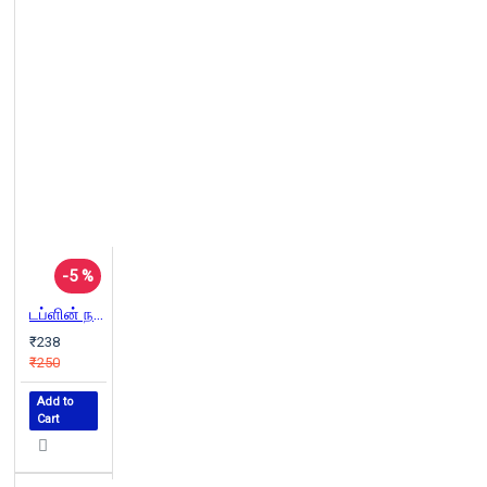
-5 %
டப்ளின் நகரத்தார்
₹238
₹250
Add to
Cart