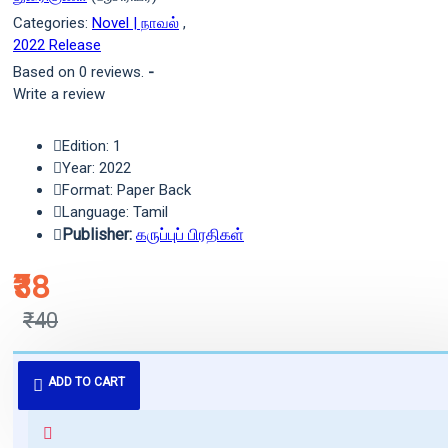
Categories:
Novel | நாவல்
,
2022 Release
Based on 0 reviews.
-
Write a review
Edition: 1
Year: 2022
Format: Paper Back
Language: Tamil
Publisher:
கருப்புப் பிரதிகள்
₹38
₹40
புத்தகம் 3 - 7 நாட்களில் அனுப்பி
ADD TO CART
வைக்கப்படும்.
+ ₹60 shipping fee* (Free shipping
for orders above ₹1000 within