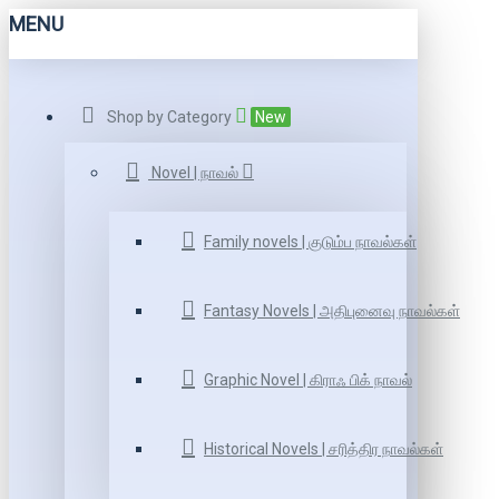
MENU
Shop by Category
New
Novel | நாவல்
Family novels | குடும்ப நாவல்கள்
Fantasy Novels | அதிபுனைவு நாவல்கள்
Graphic Novel | கிராஃ பிக் நாவல்
Historical Novels | சரித்திர நாவல்கள்