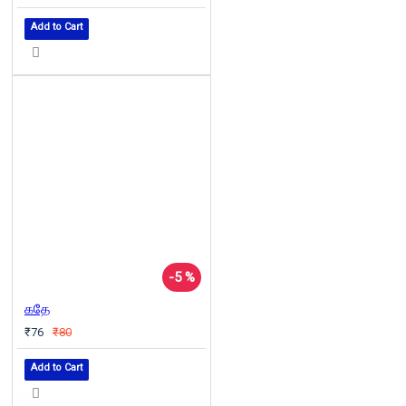
Add to Cart
-5 %
கதே
₹76
₹80
Add to Cart