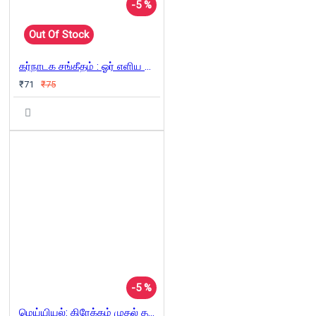
-5 %
Out Of Stock
கர்நாடக சங்கீதம் : ஓர் எளிய அறிமுகம்
₹71
₹75
-5 %
மெய்யியல்: கிரேக்கம் முதல் தற்காலம் வரை