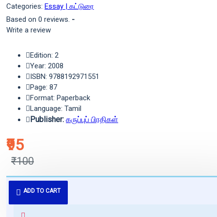
Categories:
Essay | கட்டுரை
Based on 0 reviews.
-
Write a review
Edition: 2
Year: 2008
ISBN: 9788192971551
Page: 87
Format: Paperback
Language: Tamil
Publisher:
கருப்புப் பிரதிகள்
₹95
₹100
புத்தகம் 3 - 7 நாட்களில் அனுப்பி
ADD TO CART
வைக்கப்படும்.
+ ₹60 shipping fee* (Free shipping
for orders above ₹1000 within