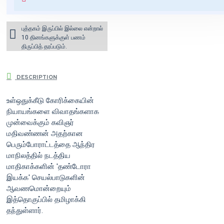
India)
புத்தகம் இருப்பில் இல்லை என்றால்
10 தினங்களுக்குள் பணம்
திருப்பித் தரப்படும்.
DESCRIPTION
உள்ஒதுக்கீடு கோரிக்கையின்
நியாயங்களை விவாதங்களாக
முன்வைக்கும் கவிஞர்
மதிவண்ணன் அதற்கான
பெரும்போராட்டத்தை ஆந்திர
மாநிலத்தில் நடத்திய
மாதிகாக்களின் 'தண்டோரா
இயக்க' செயல்பாடுகளின்
ஆவணமொன்றையும்
இத்தொகுப்பில் தமிழாக்கி
தந்துள்ளார்.