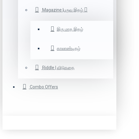
Magazine |பருவ இதழ்
இரு மாத இதழ்
காலாண்டிதழ்
Riddle | விடுகதை
Combo Offers