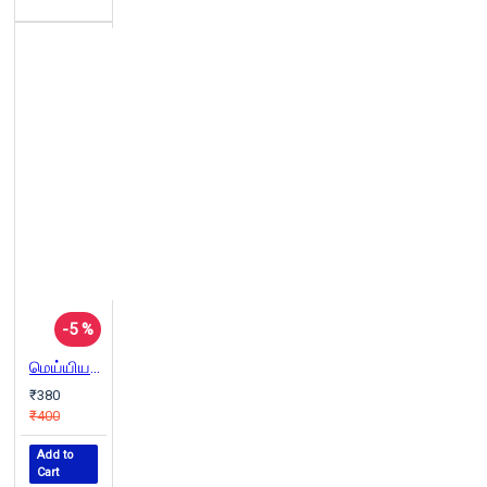
-5 %
மெய்யியல்: கிரேக்கம் முதல் தற்காலம் வரை
₹380
₹400
Add to
Cart