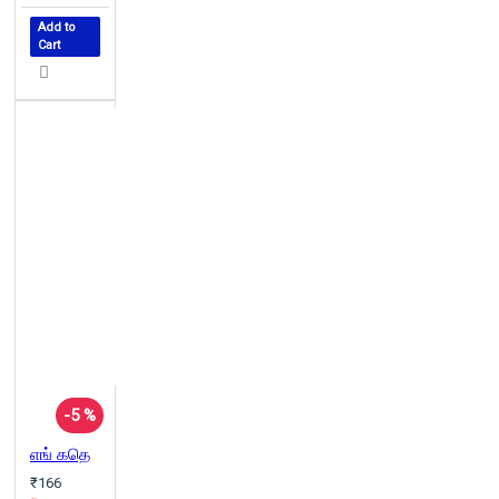
Add to
Cart
-5 %
எங் கதெ
₹166