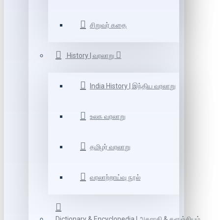
சிறுவர் கதை
History | வரலாறு
India History | இந்திய வரலாறு
உலக வரலாறு
தமிழர் வரலாறு
வரலாற்றாய்வு நூல்
Dictionary & Encyclopedia | அகராதி & களஞ்சியம்