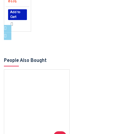
₹175
Add to
Cart
People Also Bought