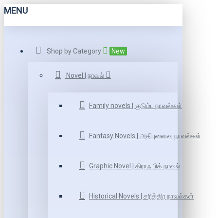
MENU
Shop by Category
New
Novel | நாவல்
Family novels | குடும்ப நாவல்கள்
Fantasy Novels | அதிபுனைவு நாவல்கள்
Graphic Novel | கிராஃ பிக் நாவல்
Historical Novels | சரித்திர நாவல்கள்