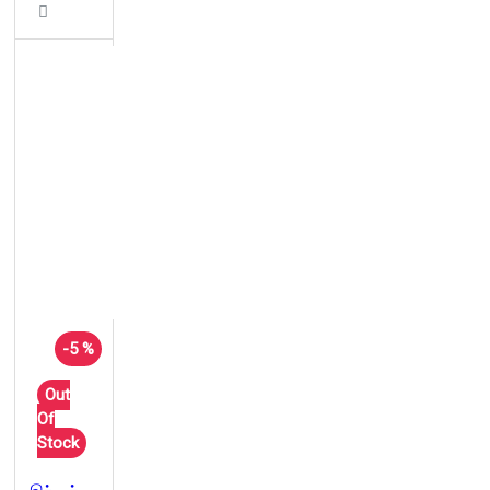
-5 %
Out
Of
Stock