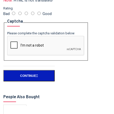
Note:
HTML is not translated!
Rating
Bad
Good
Captcha
Please complete the captcha validation below
CONTINUE
People Also Bought