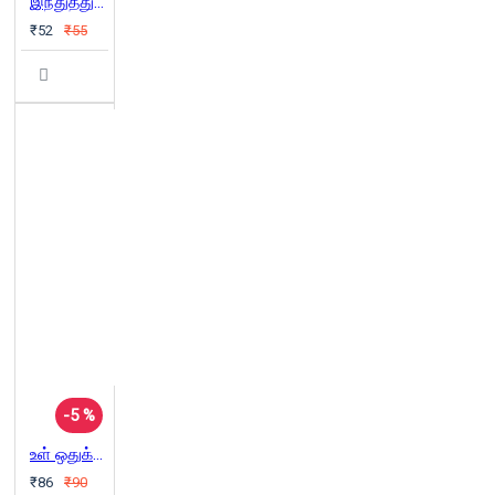
இந்துத்துவத்தின் இருள்வெளிகள்
₹52
₹55
-5 %
உள் ஒதுக்கீடு தொடரும் விவாதம்
₹86
₹90