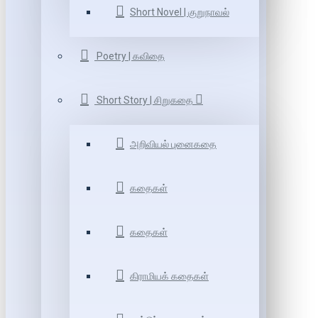
Short Novel | குறுநாவல்
Poetry | கவிதை
Short Story | சிறுகதை
அறிவியல் புனைகதை
கதைகள்
கதைகள்
கிராமியக் கதைகள்