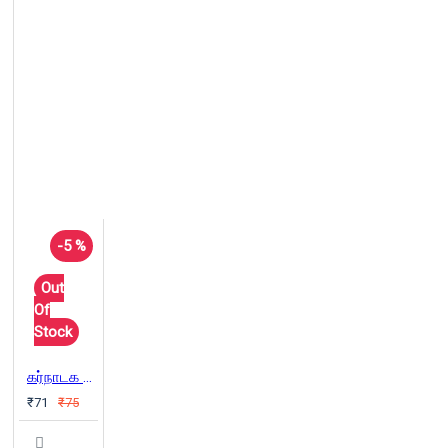
-5 %
Out
Of
Stock
கர்நாடக சங்கீதம் : ஓர் எளிய அறிமுகம்
₹71
₹75