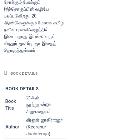
நோக்கும் போக்கும்
இத்தொகுப்பின் வழியே
புலப்படுகிறது. 20
ஆண்டுகளுக்கும் மேலாக தமிழ்
நவீன புனைவெழுத்தில்
இடையறாது இயங்கி வரும்
கீரனூர் ஜாகிர்ராஜா இதைத்
தொகுத்துள்ளார்.
BOOK DETAILS
BOOK DETAILS
21ஆம்
Book
நூற்றூண்டுச்
Title
சிறுகதைகள்
கீரனூர் ஜாகிர்ராஜா
Author
(Keeranur
Jaaheeraja)