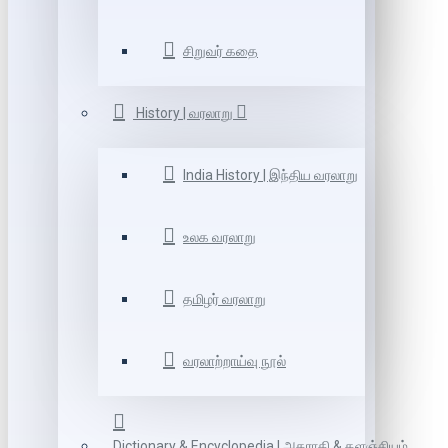
சிறுவர் கதை
History | வரலாறு
India History | இந்திய வரலாறு
உலக வரலாறு
தமிழர் வரலாறு
வரலாற்றாய்வு நூல்
Dictionary & Encyclopedia | அகராதி & களஞ்சியம்