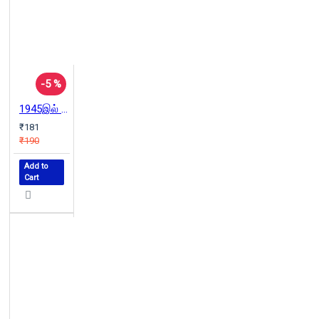
-5 %
1945இல் இப்படியெல்லாம் இருந்தது
₹181
₹190
Add to
Cart