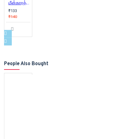
மீன்காரத் தெரு
₹133
₹140
People Also Bought