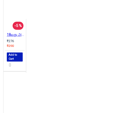
-5 %
18வது அட்சக்கோடு
₹276
₹290
Add to
Cart