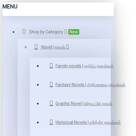
MENU
Shop by Category
New
Novel | நாவல்
Family novels | குடும்ப நாவல்கள்
Fantasy Novels | அதிபுனைவு நாவல்கள்
Graphic Novel | கிராஃ பிக் நாவல்
Historical Novels | சரித்திர நாவல்கள்