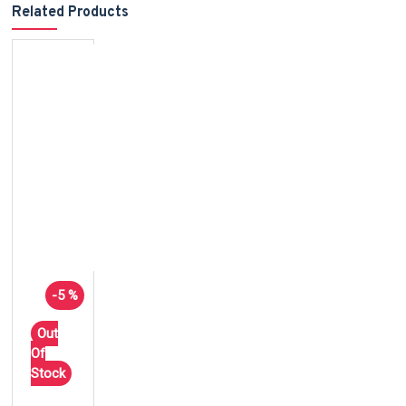
Related Products
-5 %
Out
Of
Stock