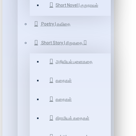
Short Novel | குறுநாவல்
Poetry | கவிதை
Short Story | சிறுகதை
அறிவியல் புனைகதை
கதைகள்
கதைகள்
கிராமியக் கதைகள்