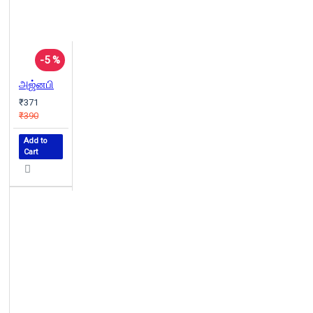
-5 %
அஜ்னபி
₹371
₹390
Add to
Cart