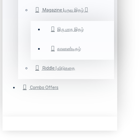
Magazine |பருவ இதழ்
இரு மாத இதழ்
காலாண்டிதழ்
Riddle | விடுகதை
Combo Offers