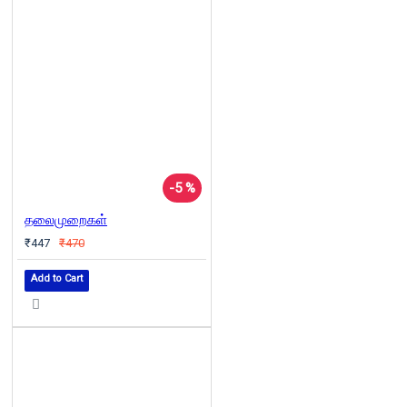
-5 %
தலைமுறைகள்
₹447
₹470
Add to Cart