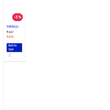
-5 %
தலைமுறைகள்
₹447
₹470
Add to
Cart