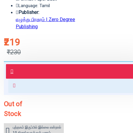
Language: Tamil
Publisher:
எழுத்து பிரசுரம் | Zero Degree
Publishing
₹219
₹230
புத்தகம் 3 - 7 நாட்களில் அனுப்பி
வைக்கப்படும்.
+ ₹60 shipping fee* (Free shipping
for orders above ₹1000 within
India)
Out of
Stock
புத்தகம் இருப்பில் இல்லை என்றால்
10 தினங்களுக்குள் பணம்