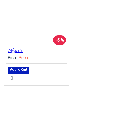
-5 %
அஜ்னபி
₹371
₹390
Add to Cart