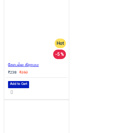
Hot
-5 %
கோபல்ல கிராமம
₹238
₹250
Add to Cart