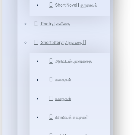
Short Novel | குறுநாவல்
Poetry | கவிதை
Short Story | சிறுகதை
அறிவியல் புனைகதை
கதைகள்
கதைகள்
கிராமியக் கதைகள்