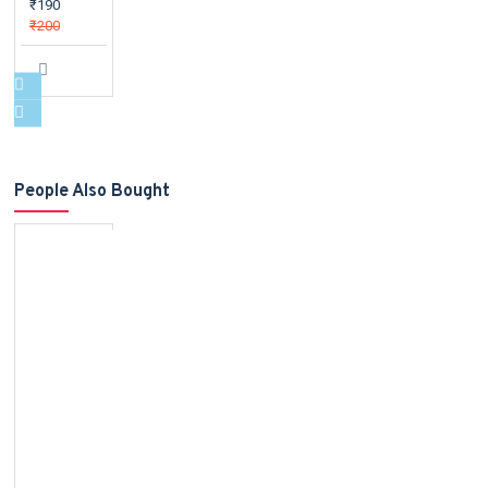
₹190
₹200
People Also Bought