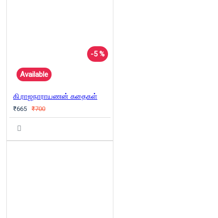
-5 %
Available
கி.ராஜநாராயணன் கதைகள்
₹665
₹700