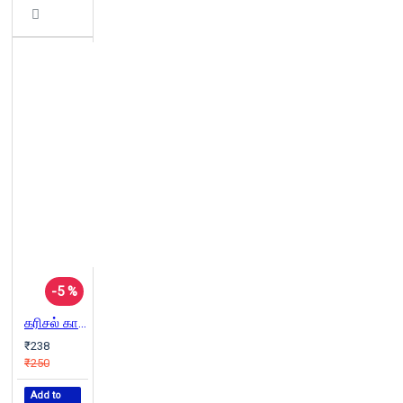
-5 %
கரிசல் காட்டுக் கடுதாசி
₹238
₹250
Add to