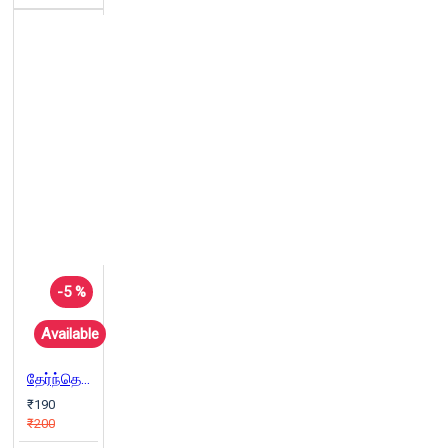
-5 %
Available
தேர்ந்தெடுத்த கதைகள்
₹190
₹200