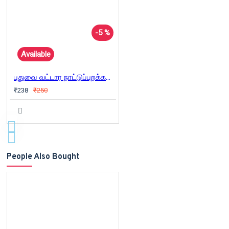
-5 %
Available
புதுவை வட்டார நாட்டுப்புறக்கதைகள்
₹238
₹250
People Also Bought