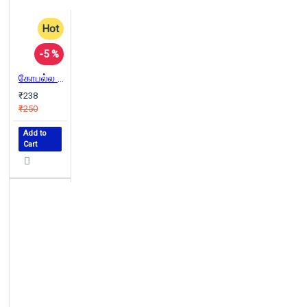
Hot
-5 %
கோபல்ல கிராமம
₹238
₹250
Add to
Cart