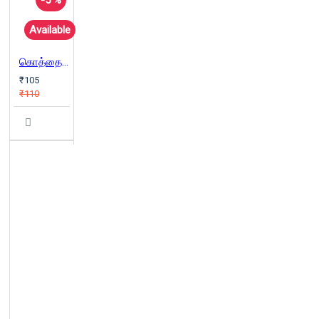
Available
கொத்தைப்பருத்தி
₹105
₹110