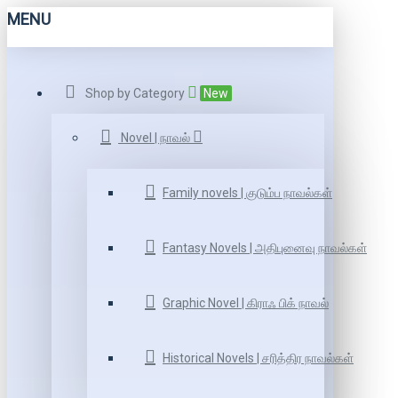
MENU
Shop by Category
New
Novel | நாவல்
Family novels | குடும்ப நாவல்கள்
Fantasy Novels | அதிபுனைவு நாவல்கள்
Graphic Novel | கிராஃ பிக் நாவல்
Historical Novels | சரித்திர நாவல்கள்