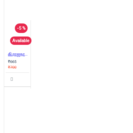
-5 %
Available
கி.ராஜநாராயணன் கதைகள்
₹665
₹700