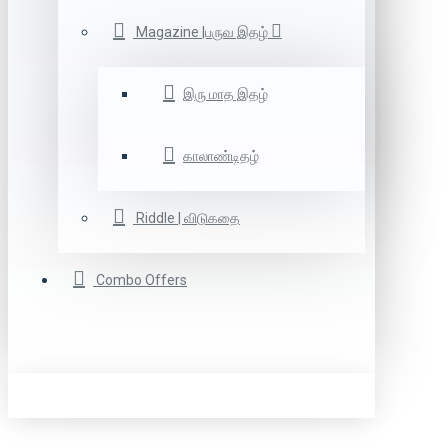
Magazine |பருவ இதழ்
இரு மாத இதழ்
காலாண்டிதழ்
Riddle | விடுகதை
Combo Offers