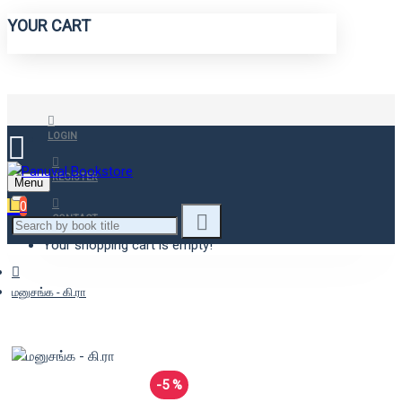
YOUR CART
LOGIN
REGISTER
Menu
0
CONTACT
Your shopping cart is empty!
மனுசங்க - கி.ரா
-5 %