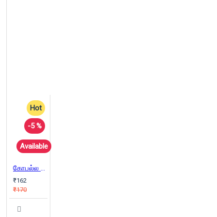
Hot
-5 %
Available
கோபல்ல கிராமம்
₹162
₹170