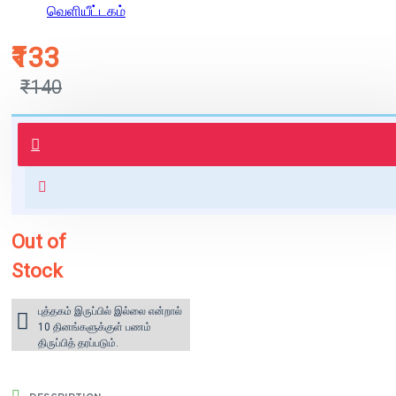
வெளியீட்டகம்
₹133
₹140
புத்தகம் 3 - 7 நாட்களில் அனுப்பி
வைக்கப்படும்.
+ ₹60 shipping fee* (Free shipping
for orders above ₹1000 within
India)
Out of
Stock
புத்தகம் இருப்பில் இல்லை என்றால்
10 தினங்களுக்குள் பணம்
திருப்பித் தரப்படும்.