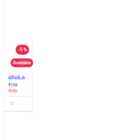
-5 %
Available
கரிசல் கதைகள் - கி.ரா
₹238
₹250