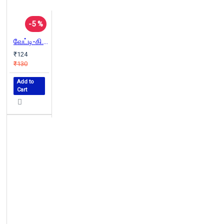
-5 %
வேட்டி-கி.ரா
₹124
₹130
Add to
Cart