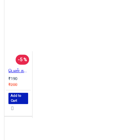
-5 %
பெண் கதைகள்
₹190
₹200
Add to
Cart