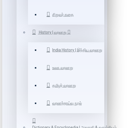
சிறுவர் கதை
History | வரலாறு
India History | இந்திய வரலாறு
உலக வரலாறு
தமிழர் வரலாறு
வரலாற்றாய்வு நூல்
Dictionary & Encyclopedia | அகராதி & களஞ்சியம்