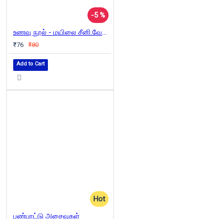
-5 %
உணவு நூல் - மயிலை சீனி.வேங்கடசாமி
₹76
₹80
Add to Cart
Hot
பண்பாட்டு அசைவுகள்