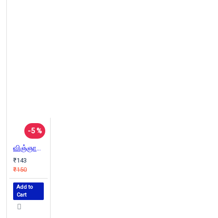
-5 %
விஞ்ஞான லோகாயத வாதம்
₹143
₹150
Add to
Cart