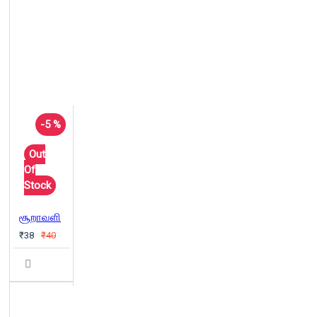
-5 %
Out
Of
Stock
சூறாவளி
₹38
₹40