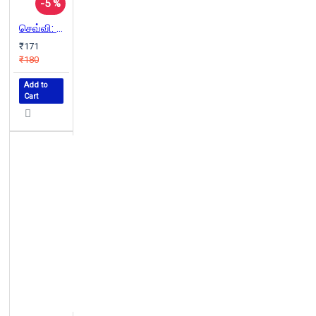
-5 %
செவ்வி: தொ.பரமசிவன் நேர்காணல்கள்
₹171
₹180
Add to
Cart