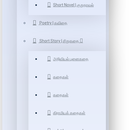
Short Novel | குறுநாவல்
Poetry | கவிதை
Short Story | சிறுகதை
அறிவியல் புனைகதை
கதைகள்
கதைகள்
கிராமியக் கதைகள்