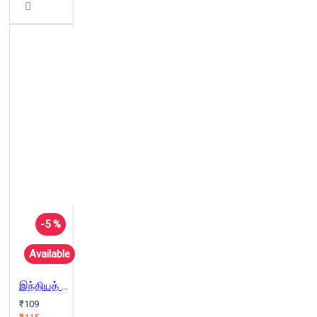
-5 %
Available
இந்தியத் தத்துவ இயல்(கட்டுரை)
₹109