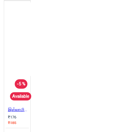
-5 %
Available
இஸ்லாமியத் தத்துவ இயல்
₹176
₹185