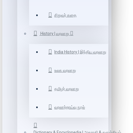
சிறுவர் கதை
History | வரலாறு
India History | இந்திய வரலாறு
உலக வரலாறு
தமிழர் வரலாறு
வரலாற்றாய்வு நூல்
Dictionary & Encyclopedia | அகராதி & களஞ்சியம்