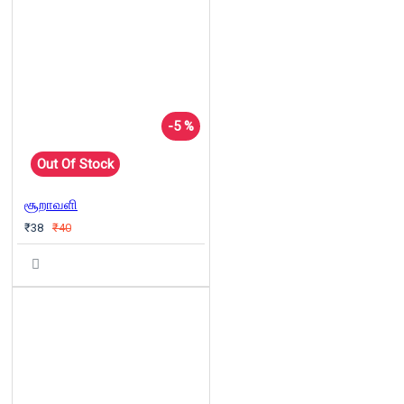
-5 %
Out Of Stock
சூறாவளி
₹38
₹40