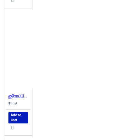
ஐரோப்பியத் தத்துவ இயல்
₹115
Add to
Cart