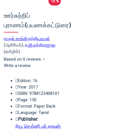
-5 %
ஊர்சுற்றிப்
புராணம்(பயணக்கட்டுரை)
ராகுல் சாங்கிருத்தியாயன்
(ஆசிரியர்),
ஏ.ஜி.எத்திராஜுலு
(தமிழில்)
Based on 0 reviews.
-
Write a review
Edition: 16
Year: 2017
ISBN: 9788123408101
Page: 150
Format: Paper Back
Language: Tamil
Publisher:
நியூ செஞ்சுரி புக் ஹவுஸ்