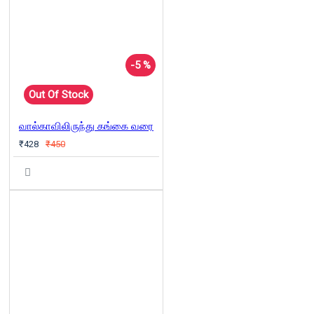
-5 %
Out Of Stock
வால்காவிலிருந்து கங்கை வரை
₹428
₹450