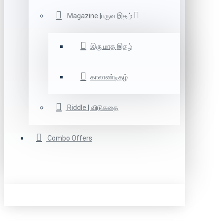
Magazine |பருவ இதழ்
இரு மாத இதழ்
காலாண்டிதழ்
Riddle | விடுகதை
Combo Offers