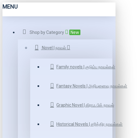
MENU
Shop by Category
New
Novel | நாவல்
Family novels | குடும்ப நாவல்கள்
Fantasy Novels | அதிபுனைவு நாவல்கள்
Graphic Novel | கிராஃ பிக் நாவல்
Historical Novels | சரித்திர நாவல்கள்