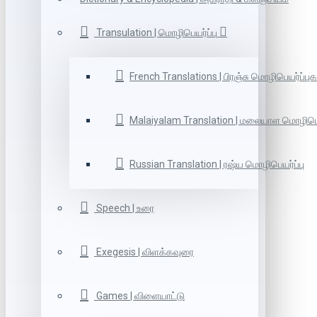
Transulation | மொழிபெயர்ப்பு
French Translations | பிரஞ்சு மொழிபெயர்ப்புக
Malaiyalam Translation | மலையாள மொழிபெய
Russian Translation | ரஷ்ய மொழிபெயர்ப்பு
Speech | உரை
Exegesis | விளக்கவுரை
Games | விளையாட்டு