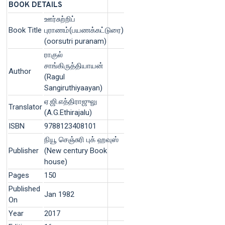
BOOK DETAILS
ஊர்சுற்றிப்
Book Title
புராணம்(பயணக்கட்டுரை)
(oorsutri puranam)
ராகுல்
சாங்கிருத்தியாயன்
Author
(Ragul
Sangiruthiyaayan)
ஏ.ஜி.எத்திராஜுலு
Translator
(A.G.Ethirajalu)
ISBN
9788123408101
நியூ செஞ்சுரி புக் ஹவுஸ்
Publisher
(New century Book
house)
Pages
150
Published
Jan 1982
On
Year
2017