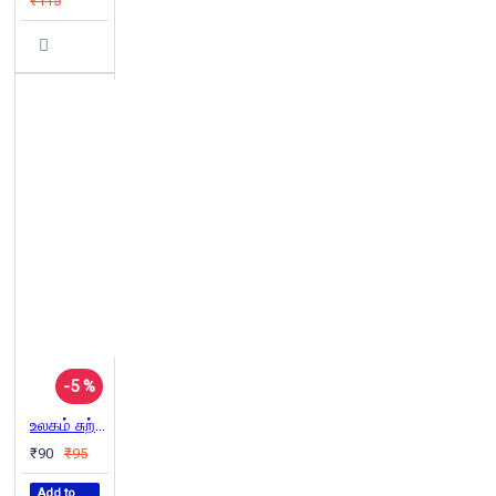
₹115
-5 %
உலகம் சுற்றும் தமிழன்(ஏ.கே.செட்டியார்)
₹90
₹95
Add to