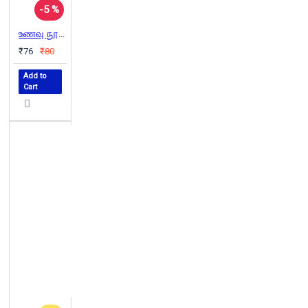
-5 %
உணவு நூல் - மயிலை சீனி.வேங்கடசாமி
₹76
₹80
Add to
Cart