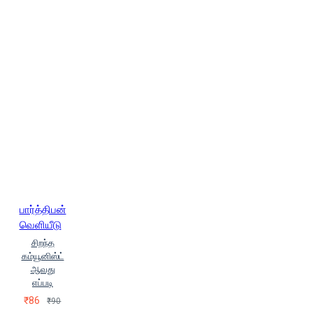
பார்த்திபன்
வெளியீடு
சிறந்த
கம்யூனிஸ்ட்
ஆவது
எப்படி
₹86
₹90