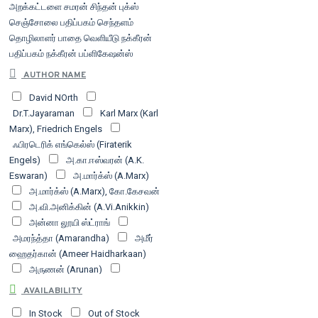
அறக்கட்டளை
சமரன்
சிந்தன் புக்ஸ்
செஞ்சோலை பதிப்பகம்
செந்தளம்
தொழிலாளர் பாதை வெளியீடு
நக்கீரன்
பதிப்பகம்
நக்கீரன் பப்ளிகேஷன்ஸ்
நன்செய் பதிப்பகம்
நிமிர் வெளியீடு
நியூ
AUTHOR NAME
செஞ்சுரி புக் ஹவுஸ்
பன்மை
பன்மைவெளி
David NOrth
வெளியீட்டகம்
பயணி வெளியீடு
பரிசல்
Dr.T.Jayaraman
Karl Marx (Karl
வெளியீடு
பாரதி புத்தகாலயம்
பார்த்திபன்
Marx), Friedrich Engels
வெளியீடு
பிரேமா பிரசுரம்
பொன்னுலகம்
ஃபிரடெரிக் எங்கெல்ஸ் (Firaterik
மனிதன் பதிப்பகம்
மீ வெளியீடு
ரிதம்
Engels)
அ.கா.ஈஸ்வரன் (A.K.
வெளியீடு
வசந்தம் வெளியீட்டகம்
விடியல்
Eswaran)
அ.மார்க்ஸ் (A.Marx)
பதிப்பகம்
அ.மார்க்ஸ் (A.Marx), கோ.கேசவன்
அ.வி.அனிக்கின் (A.Vi.Anikkin)
அன்னா லூயி ஸ்ட்ராங்
அமரந்த்தா (Amarandha)
அமீர்
ஹைதர்கான் (Ameer Haidharkaan)
அருணன் (Arunan)
அலெக்சாண்டிர கொலந்தாய்
AVAILABILITY
(Aleksaantira Kolandhaai)
In Stock
Out of Stock
இரா.ஜவகர் (R.Jawahar)
இளசை