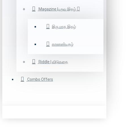
Magazine |பருவ இதழ்
இரு மாத இதழ்
காலாண்டிதழ்
Riddle | விடுகதை
Combo Offers