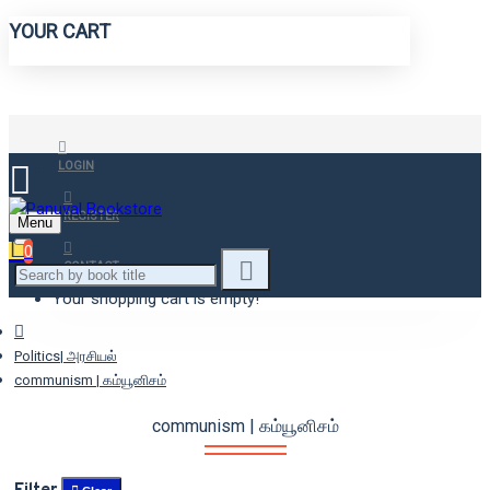
YOUR CART
LOGIN
REGISTER
Menu
0
CONTACT
Your shopping cart is empty!
Politics| அரசியல்
communism | கம்யூனிசம்
communism | கம்யூனிசம்