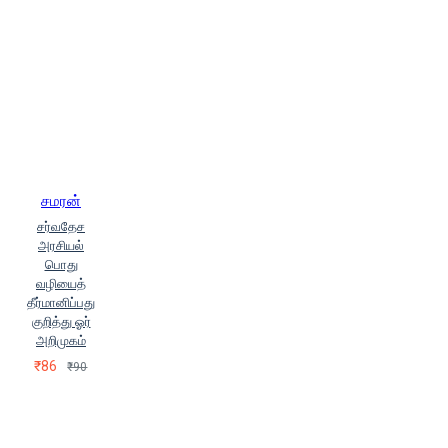
சமரன்
சர்வதேச
அரசியல்
பொது
வழியைத்
தீர்மானிப்பது
குறித்து ஓர்
அறிமுகம்
₹86
₹90