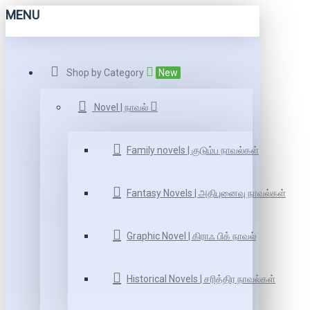
MENU
Shop by Category
New
Novel | நாவல்
Family novels | குடும்ப நாவல்கள்
Fantasy Novels | அதிபுனைவு நாவல்கள்
Graphic Novel | கிராஃ பிக் நாவல்
Historical Novels | சரித்திர நாவல்கள்