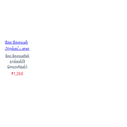
கோ.கேசவன்
அறக்கட்டளை
கோ.கேசவனின்
நூல்கள்(3
தொகுதிகள்)
₹1,260