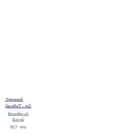
அலைகள்
வெளியீட்டகம்
சோசலிசமும்
போரும்
₹67
₹70