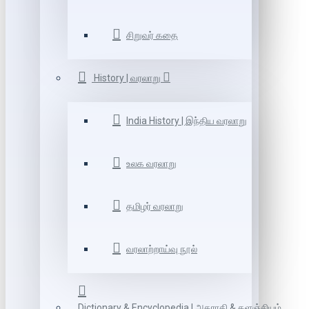
சிறுவர் கதை
History | வரலாறு
India History | இந்திய வரலாறு
உலக வரலாறு
தமிழர் வரலாறு
வரலாற்றாய்வு நூல்
Dictionary & Encyclopedia | அகராதி & களஞ்சியம்