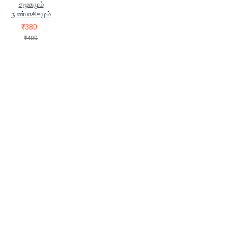
சமூகமும்
நுண்பாசிசமும்
₹380
₹400