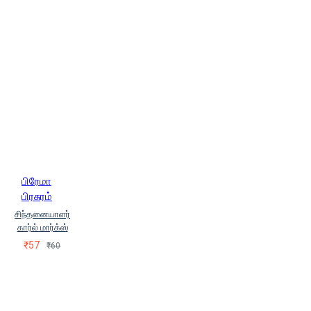
பிரேமா
பிரசுரம்
சிந்தனையாளர்
கார்ல் மார்க்ஸ்
₹57
₹60