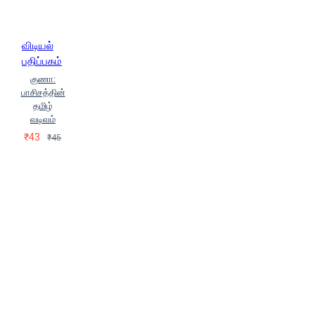
விடியல்
பதிப்பகம்
குணா:
பாசிசத்தின்
தமிழ்
வடிவம்
₹43
₹45