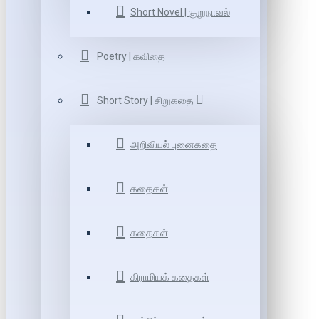
Short Novel | குறுநாவல்
Poetry | கவிதை
Short Story | சிறுகதை
அறிவியல் புனைகதை
கதைகள்
கதைகள்
கிராமியக் கதைகள்