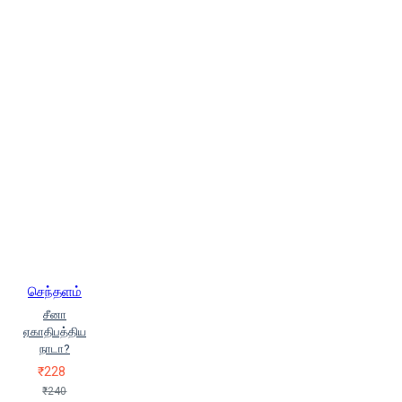
செந்தளம்
சீனா
ஏகாதிபத்திய
நாடா?
₹228
₹240