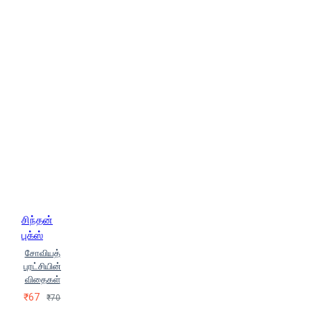
சிந்தன்
புக்ஸ்
சோவியத்
புரட்சியின்
விதைகள்
₹67
₹70