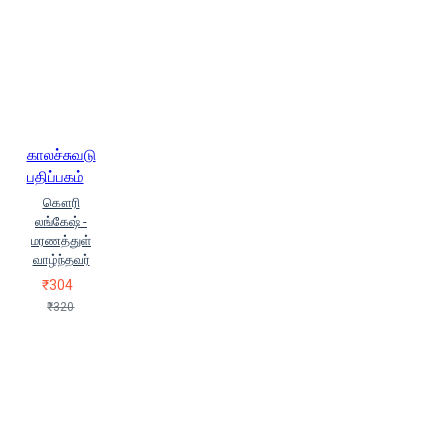
காலச்சுவடு
பதிப்பகம்
கௌரி
லங்கேஷ் -
மரணத்துள்
வாழ்ந்தவர்
₹304
₹320