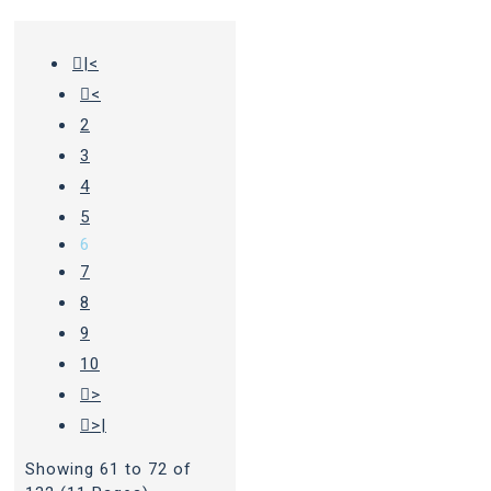
|<
<
2
3
4
5
6
7
8
9
10
>
>|
Showing 61 to 72 of