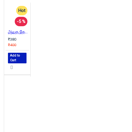
Hot
-5 %
ஆயுத தேசம் - கொங்கு நாட்டின் தொழில்நுட்ப வரலாறு
₹380
₹400
Add to
Cart