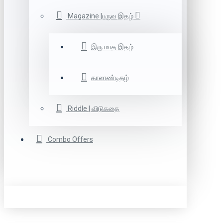
Magazine |பருவ இதழ்
இரு மாத இதழ்
காலாண்டிதழ்
Riddle | விடுகதை
Combo Offers