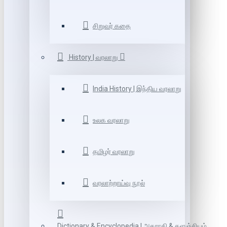
சிறுவர் கதை
History | வரலாறு
India History | இந்திய வரலாறு
உலக வரலாறு
தமிழர் வரலாறு
வரலாற்றாய்வு நூல்
Dictionary & Encyclopedia | அகராதி & களஞ்சியம்