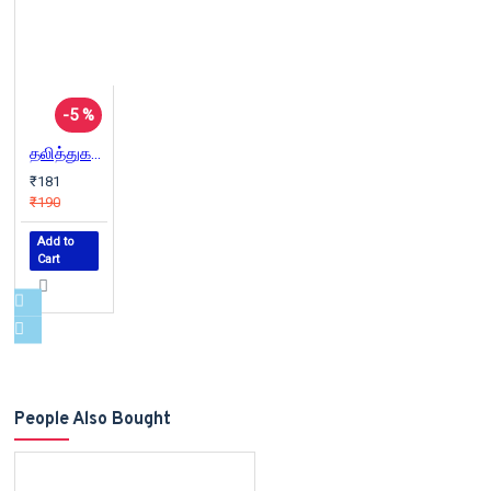
-5 %
தலித்துகளும் தண்ணீரும்
₹181
₹190
Add to
Cart
People Also Bought