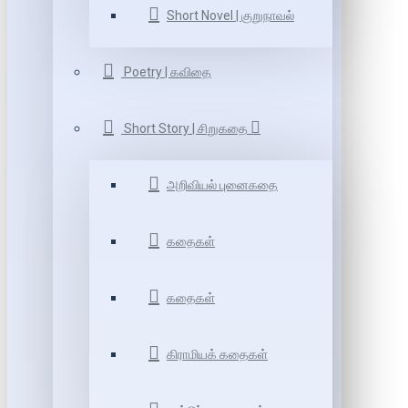
Short Novel | குறுநாவல்
Poetry | கவிதை
Short Story | சிறுகதை
அறிவியல் புனைகதை
கதைகள்
கதைகள்
கிராமியக் கதைகள்