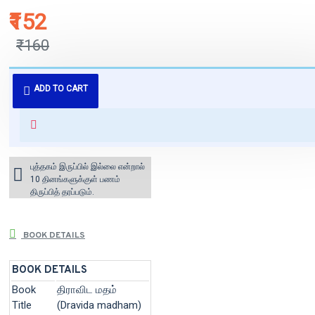
₹152
₹160
புத்தகம் 3 - 7 நாட்களில் அனுப்பி
ADD TO CART
வைக்கப்படும்.
+ ₹60 shipping fee* (Free shipping
for orders above ₹1000 within
India)
புத்தகம் இருப்பில் இல்லை என்றால்
10 தினங்களுக்குள் பணம்
திருப்பித் தரப்படும்.
BOOK DETAILS
BOOK DETAILS
Book
திராவிட மதம்
Title
(Dravida madham)