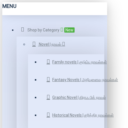
MENU
Shop by Category
New
Novel | நாவல்
Family novels | குடும்ப நாவல்கள்
Fantasy Novels | அதிபுனைவு நாவல்கள்
Graphic Novel | கிராஃ பிக் நாவல்
Historical Novels | சரித்திர நாவல்கள்