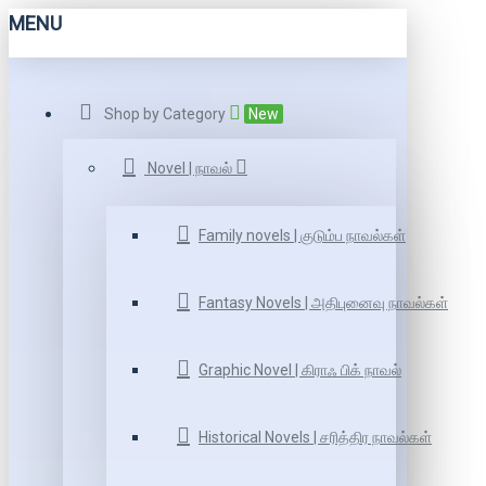
MENU
Shop by Category
New
Novel | நாவல்
Family novels | குடும்ப நாவல்கள்
Fantasy Novels | அதிபுனைவு நாவல்கள்
Graphic Novel | கிராஃ பிக் நாவல்
Historical Novels | சரித்திர நாவல்கள்