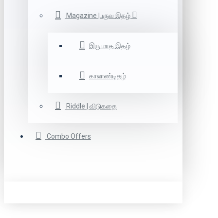
Magazine |பருவ இதழ்
இரு மாத இதழ்
காலாண்டிதழ்
Riddle | விடுகதை
Combo Offers