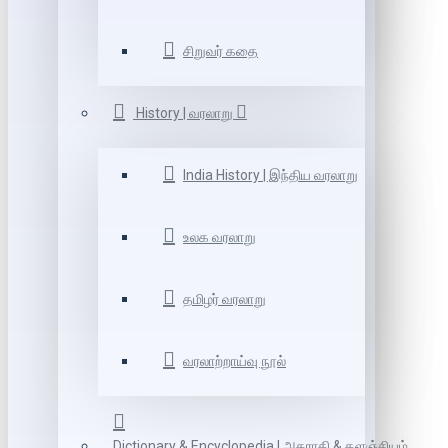
சிறுவர் கதை
History | வரலாறு
India History | இந்திய வரலாறு
உலக வரலாறு
தமிழர் வரலாறு
வரலாற்றாய்வு நூல்
Dictionary & Encyclopedia | அகராதி & களஞ்சியம்