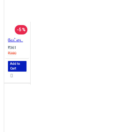
-5 %
வேட்டை
₹361
₹380
Add to
Cart