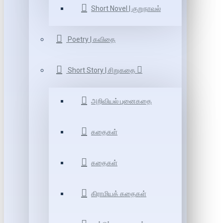
Short Novel | குறுநாவல்
Poetry | கவிதை
Short Story | சிறுகதை
அறிவியல் புனைகதை
கதைகள்
கதைகள்
கிராமியக் கதைகள்