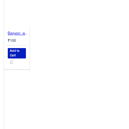
கேரளா: சுற்றுலா செல்வோம் புத்தகத்தின் வழியாக
₹100
Add to
Cart