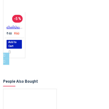
-5 %
விண்வெளிக்கு ஒரு புற வழிச்சாலை
₹48
₹50
Add to
Cart
People Also Bought