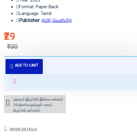
Year: 2023
Format: Paper Back
Language: Tamil
Publisher:
நிமிர் வெளியீடு
₹29
₹30
புத்தகம் 3 - 7 நாட்களில் அனுப்பி
ADD TO CART
வைக்கப்படும்.
+ ₹60 shipping fee* (Free shipping
for orders above ₹1000 within
India)
புத்தகம் இருப்பில் இல்லை என்றால்
10 தினங்களுக்குள் பணம்
திருப்பித் தரப்படும்.
BOOK DETAILS