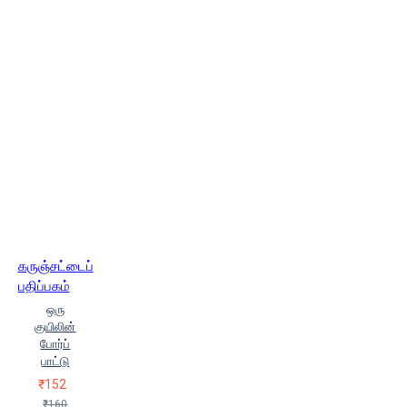
கருஞ்சட்டைப்
பதிப்பகம்
ஒரு
குயிலின்
போர்ப்
பாட்டு
₹152
₹160