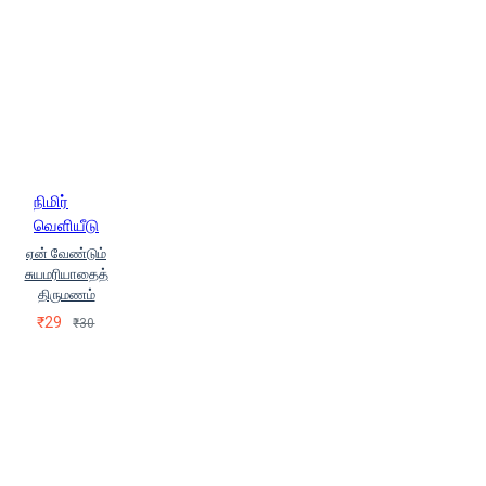
நிமிர்
வெளியீடு
ஏன் வேண்டும்
சுயமரியாதைத்
திருமணம்
₹29
₹30