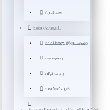
சிறுவர் கதை
History | வரலாறு
India History | இந்திய வரலாறு
உலக வரலாறு
தமிழர் வரலாறு
வரலாற்றாய்வு நூல்
Dictionary & Encyclopedia | அகராதி & களஞ்சியம்