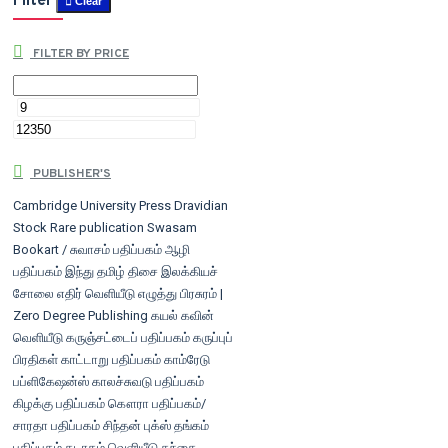
Filter
Clear
FILTER BY PRICE
PUBLISHER'S
Cambridge University Press
Dravidian
Stock
Rare publication
Swasam
Bookart / சுவாசம் பதிப்பகம்
ஆழி
பதிப்பகம்
இந்து தமிழ் திசை
இலக்கியச்
சோலை
எதிர் வெளியீடு
எழுத்து பிரசுரம் |
Zero Degree Publishing
கயல் கவின்
வெளியீடு
கருஞ்சட்டைப் பதிப்பகம்
கருப்புப்
பிரதிகள்
காட்டாறு பதிப்பகம்
காம்ரேடு
பப்ளிகேஷன்ஸ்
காலச்சுவடு பதிப்பகம்
கிழக்கு பதிப்பகம்
கௌரா பதிப்பகம்/
சாரதா பதிப்பகம்
சிந்தன் புக்ஸ்
தங்கம்
பதிப்பகம்
தடாகம் வெளியீடு
தந்தை