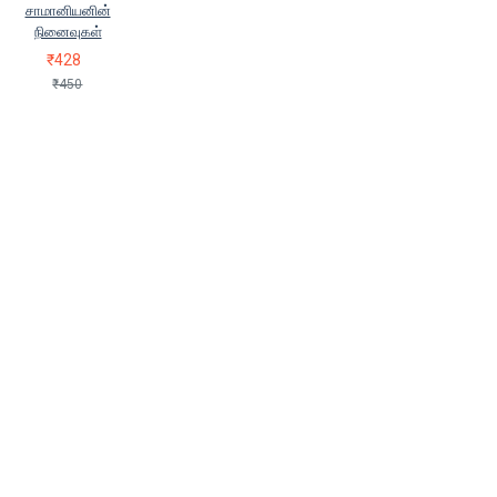
சாமானியனின்
நினைவுகள்
₹428
₹450