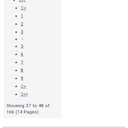
|<
<
1
2
3
4
5
6
7
8
9
>
>|
Showing 37 to 48 of
166 (14 Pages)