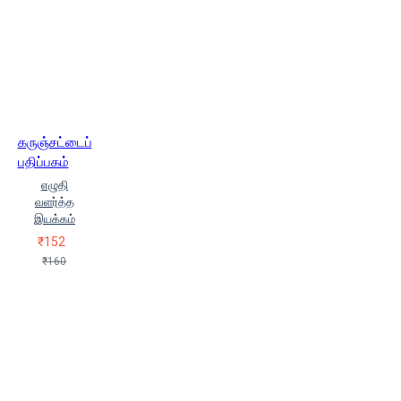
கருஞ்சட்டைப்
பதிப்பகம்
எழுதி
வளர்த்த
இயக்கம்
₹152
₹160