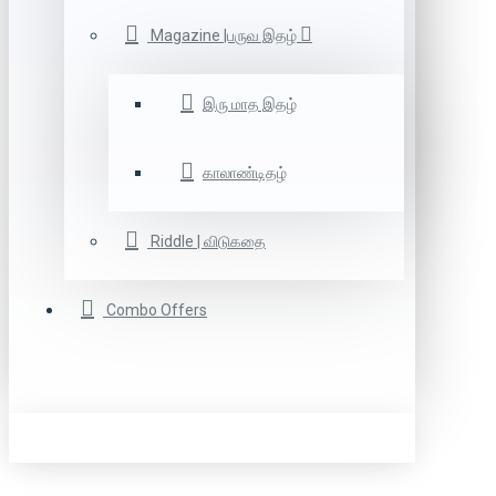
Magazine |பருவ இதழ்
இரு மாத இதழ்
காலாண்டிதழ்
Riddle | விடுகதை
Combo Offers