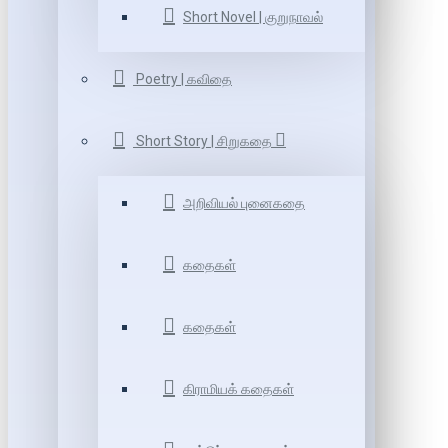
Short Novel | குறுநாவல்
Poetry | கவிதை
Short Story | சிறுகதை
அறிவியல் புனைகதை
கதைகள்
கதைகள்
கிராமியக் கதைகள்