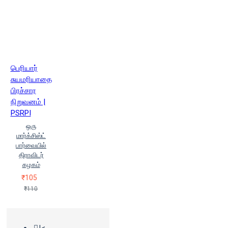
பெரியார்
சுயமரியாதை
பிரச்சார
நிறுவனம் |
PSRPI
ஒரு
மார்க்சிஸ்ட்
பார்வையில்
திராவிடர்
கழகம்
₹105
₹110