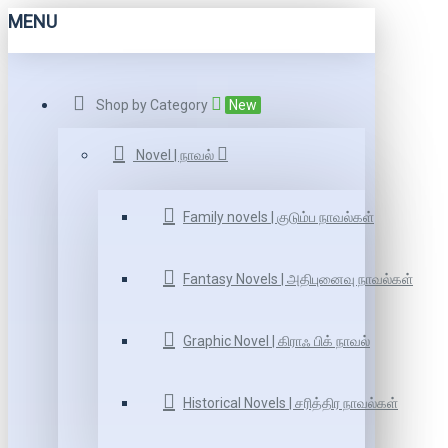
MENU
Shop by Category
New
Novel | நாவல்
Family novels | குடும்ப நாவல்கள்
Fantasy Novels | அதிபுனைவு நாவல்கள்
Graphic Novel | கிராஃ பிக் நாவல்
Historical Novels | சரித்திர நாவல்கள்