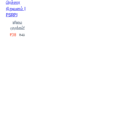
Naa.Kaamaraasan)
பிரச்சார
கா.அப்பாத்துரையார்
நிறுவனம் |
(Kaa.Appaaththuraiyaar)
PSRPI
கா.அலர்மேன்மங்கை
உரிமை
கா.கருமலையப்பன்
முழக்கம்!
(Kaa.Karumalaiyappan)
₹38
₹40
கா.கருமலையப்பன்
(Kaa.Karumalaiyappan), இரா
மனோகரன், ந பிரகாசு
கி.வீரமணி
(Ki.Veeramani)
கு.ச.ஆனந்தன்
(Ku.Sa.Aanandhan)
கு.சடகோபன்
குகன் (Guhan)
கே.எஸ்.சலம்
கொளத்தூர்
மணி
கோ.செங்குட்டுவன்
(Ko.Senguttuvan)
கோ.பழனி
(K.Palani)
கோவி.லெனின்
(Kovi.Lenin)
சி.சரவணகார்த்திகேயன்
(C.Saravanakarthikeyan)
சுதாகர்
பிச்சைமுத்து
சுப.வீரபாண்டியன்
(Supa.Veerapaantiyan)
சுப