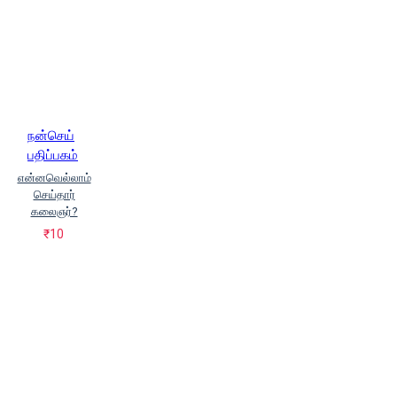
நன்செய்
பதிப்பகம்
என்னவெல்லாம்
செய்தார்
கலைஞர்?
₹10