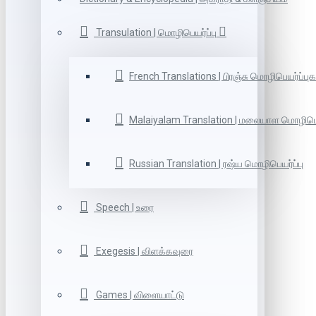
Transulation | மொழிபெயர்ப்பு
French Translations | பிரஞ்சு மொழிபெயர்ப்புக
Malaiyalam Translation | மலையாள மொழிபெய
Russian Translation | ரஷ்ய மொழிபெயர்ப்பு
Speech | உரை
Exegesis | விளக்கவுரை
Games | விளையாட்டு