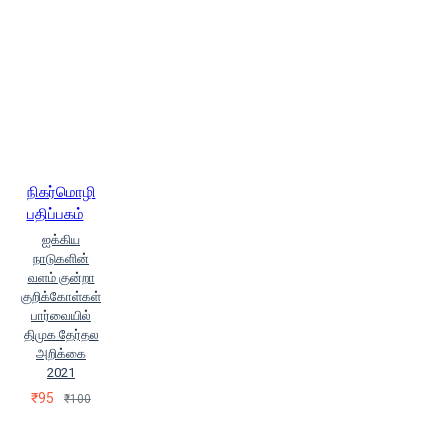
நிகர்மொழி
பதிப்பகம்
ஐக்கிய
நாடுகளின்
வளம் குன்றா
குறிக்கோள்கள்
பார்வையில்
திமுக தேர்தல
அறிக்கை
2021
₹95
₹100