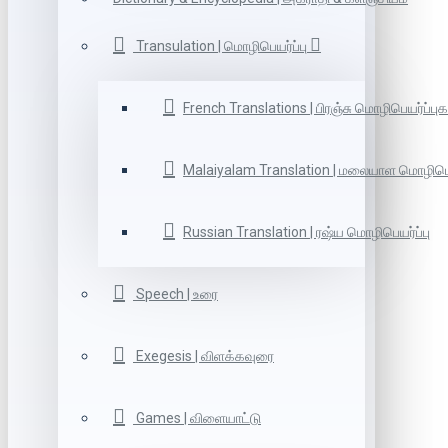
Transulation | மொழிபெயர்ப்பு
French Translations | பிரஞ்சு மொழிபெயர்ப்புக
Malaiyalam Translation | மலையாள மொழிபெய
Russian Translation | ரஷ்ய மொழிபெயர்ப்பு
Speech | உரை
Exegesis | விளக்கவுரை
Games | விளையாட்டு