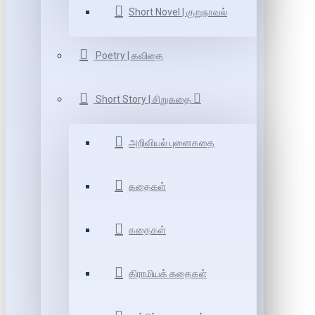
Short Novel | குறுநாவல்
Poetry | கவிதை
Short Story | சிறுகதை
அறிவியல் புனைகதை
கதைகள்
கதைகள்
கிராமியக் கதைகள்