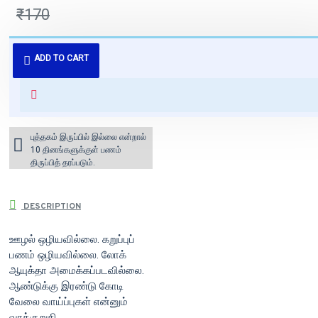
₹170
புத்தகம் 3 - 7 நாட்களில் அனுப்பி
ADD TO CART
வைக்கப்படும்.
+ ₹60 shipping fee* (Free shipping
for orders above ₹1000 within
India)
புத்தகம் இருப்பில் இல்லை என்றால்
10 தினங்களுக்குள் பணம்
திருப்பித் தரப்படும்.
DESCRIPTION
ஊழல் ஒழியவில்லை. கறுப்புப்
பணம் ஒழியவில்லை. லோக்
ஆயுக்தா அமைக்கப்படவில்லை.
ஆண்டுக்கு இரண்டு கோடி
வேலை வாய்ப்புகள் என்னும்
வாக்குறுதி