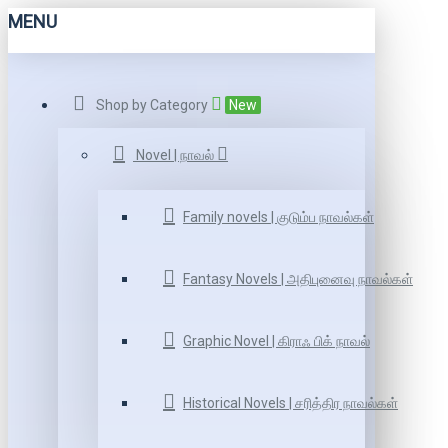
MENU
Shop by Category
New
Novel | நாவல்
Family novels | குடும்ப நாவல்கள்
Fantasy Novels | அதிபுனைவு நாவல்கள்
Graphic Novel | கிராஃ பிக் நாவல்
Historical Novels | சரித்திர நாவல்கள்