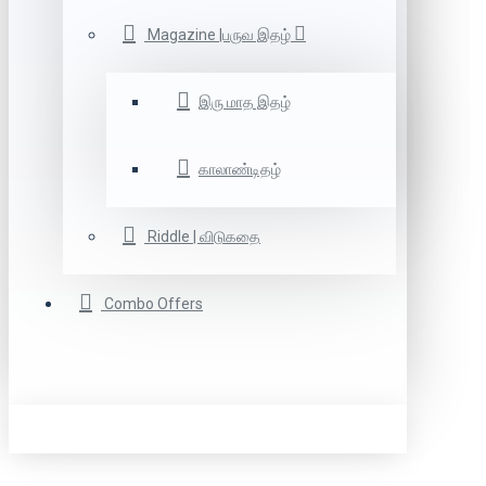
Magazine |பருவ இதழ்
இரு மாத இதழ்
காலாண்டிதழ்
Riddle | விடுகதை
Combo Offers