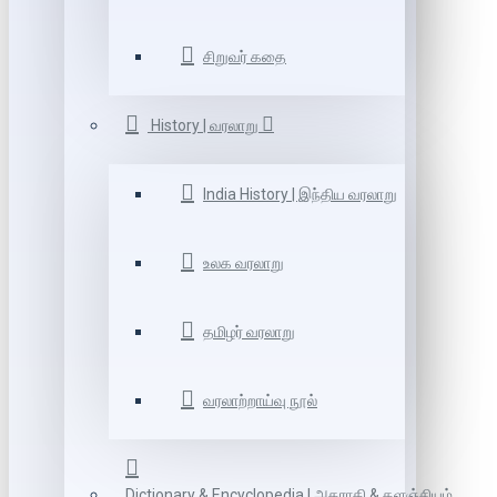
சிறுவர் கதை
History | வரலாறு
India History | இந்திய வரலாறு
உலக வரலாறு
தமிழர் வரலாறு
வரலாற்றாய்வு நூல்
Dictionary & Encyclopedia | அகராதி & களஞ்சியம்