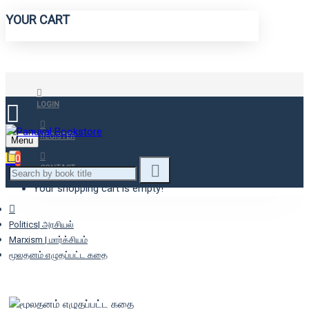
YOUR CART
LOGIN
REGISTER
Menu
0
CONTACT
Your shopping cart is empty!
Politics| அரசியல்
Marxism | மார்க்சியம்
மூலதனம் எழுதப்பட்ட கதை