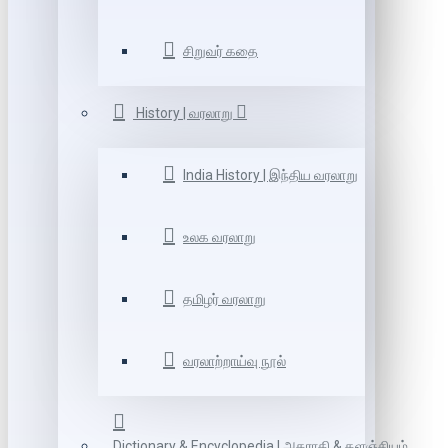
சிறுவர் கதை
History | வரலாறு
India History | இந்திய வரலாறு
உலக வரலாறு
தமிழர் வரலாறு
வரலாற்றாய்வு நூல்
Dictionary & Encyclopedia | அகராதி & களஞ்சியம்