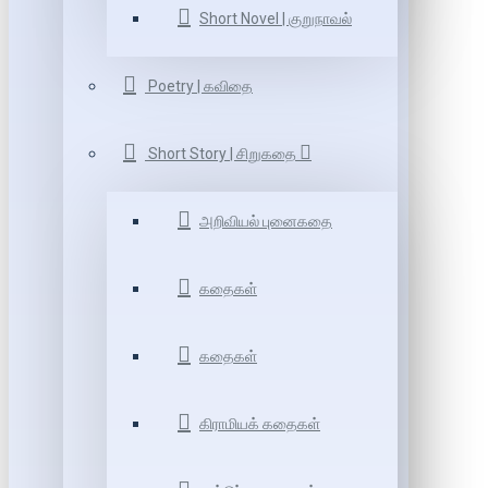
Short Novel | குறுநாவல்
Poetry | கவிதை
Short Story | சிறுகதை
அறிவியல் புனைகதை
கதைகள்
கதைகள்
கிராமியக் கதைகள்