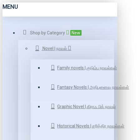
MENU
Shop by Category
New
Novel | நாவல்
Family novels | குடும்ப நாவல்கள்
Fantasy Novels | அதிபுனைவு நாவல்கள்
Graphic Novel | கிராஃ பிக் நாவல்
Historical Novels | சரித்திர நாவல்கள்