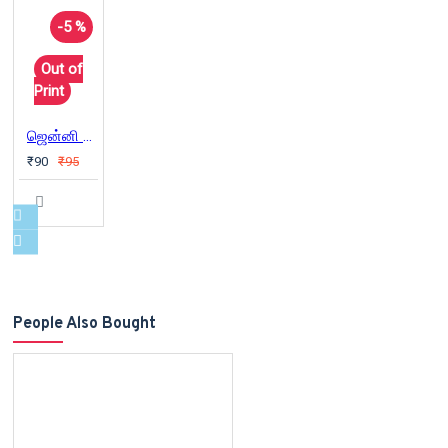
-5 %
Out of
Print
ஜென்னி மார்க்ஸ்
₹90
₹95
People Also Bought