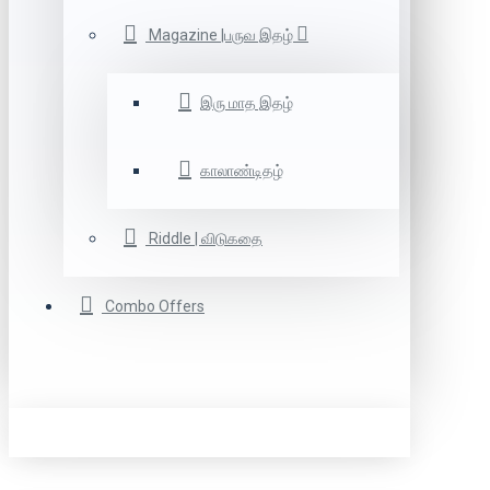
Magazine |பருவ இதழ்
இரு மாத இதழ்
காலாண்டிதழ்
Riddle | விடுகதை
Combo Offers