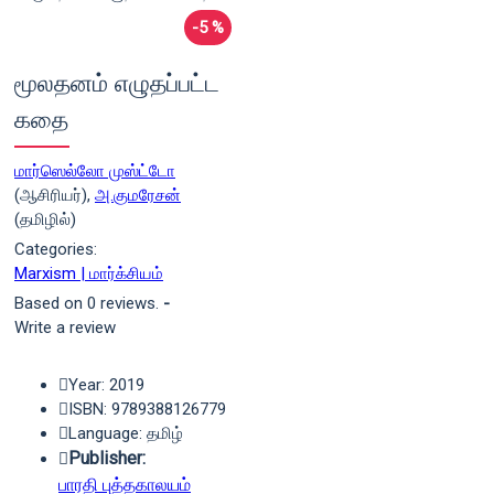
-5 %
மூலதனம் எழுதப்பட்ட
கதை
மார்ஸெல்லோ முஸ்ட்டோ
(ஆசிரியர்),
அ.குமரேசன்
(தமிழில்)
Categories:
Marxism | மார்க்சியம்
Based on 0 reviews.
-
Write a review
Year: 2019
ISBN: 9789388126779
Language: தமிழ்
Publisher:
பாரதி புத்தகாலயம்