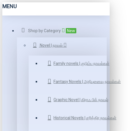
MENU
Shop by Category
New
Novel | நாவல்
Family novels | குடும்ப நாவல்கள்
Fantasy Novels | அதிபுனைவு நாவல்கள்
Graphic Novel | கிராஃ பிக் நாவல்
Historical Novels | சரித்திர நாவல்கள்