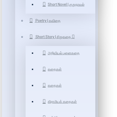
Short Novel | குறுநாவல்
Poetry | கவிதை
Short Story | சிறுகதை
அறிவியல் புனைகதை
கதைகள்
கதைகள்
கிராமியக் கதைகள்