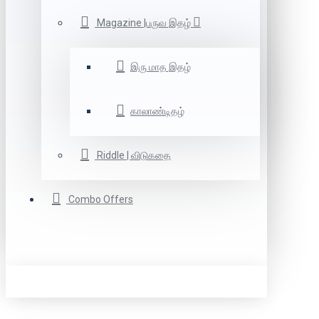
Magazine |பருவ இதழ்
இரு மாத இதழ்
காலாண்டிதழ்
Riddle | விடுகதை
Combo Offers