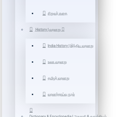
சிறுவர் கதை
History | வரலாறு
India History | இந்திய வரலாறு
உலக வரலாறு
தமிழர் வரலாறு
வரலாற்றாய்வு நூல்
Dictionary & Encyclopedia | அகராதி & களஞ்சியம்