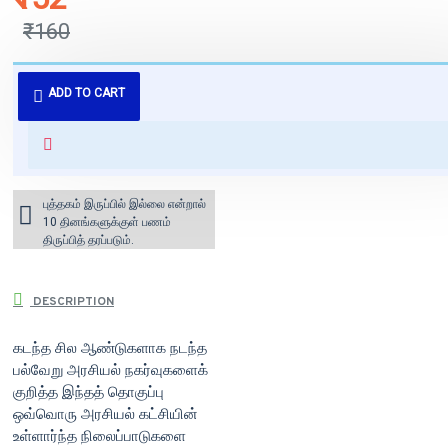
₹160
புத்தகம் 3 - 7 நாட்களில் அனுப்பி
ADD TO CART
வைக்கப்படும்.
+ ₹60 shipping fee* (Free shipping
for orders above ₹1000 within
India)
புத்தகம் இருப்பில் இல்லை என்றால்
10 தினங்களுக்குள் பணம்
திருப்பித் தரப்படும்.
DESCRIPTION
கடந்த சில ஆண்டுகளாக நடந்த
பல்வேறு அரசியல் நகர்வுகளைக்
குறித்த இந்தத் தொகுப்பு
ஒவ்வொரு அரசியல் கட்சியின்
உள்ளார்ந்த நிலைப்பாடுகளை