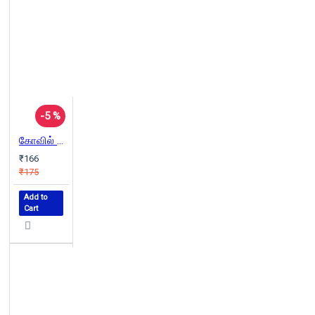
-5 %
கோவில் நிலம் சாதி
₹166
₹175
Add to
Cart