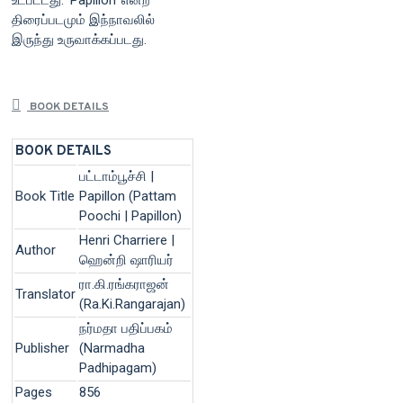
உட்பட்டது. 'Papillon' என்ற
திரைப்படமும் இந்நாவலில்
இருந்து உருவாக்கப்படது.
BOOK DETAILS
BOOK DETAILS
பட்டாம்பூச்சி |
Book Title
Papillon (Pattam
Poochi | Papillon)
Henri Charriere |
Author
ஹென்றி ஷாரியர்
ரா.கி.ரங்கராஜன்
Translator
(Ra.Ki.Rangarajan)
நர்மதா பதிப்பகம்
Publisher
(Narmadha
Padhipagam)
Pages
856