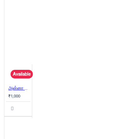
Available
அன்னா கரீனினா | Anna Karenina
₹1,000