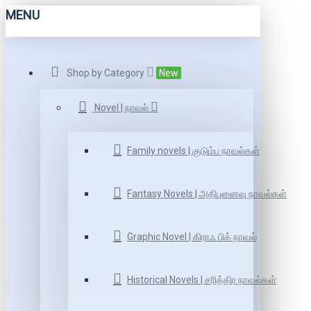
MENU
Shop by Category
New
Novel | நாவல்
Family novels | குடும்ப நாவல்கள்
Fantasy Novels | அதிபுனைவு நாவல்கள்
Graphic Novel | கிராஃ பிக் நாவல்
Historical Novels | சரித்திர நாவல்கள்