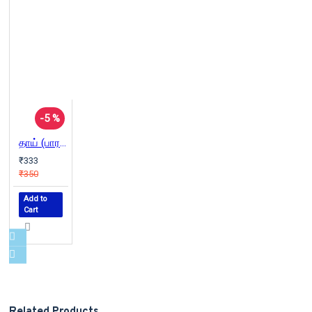
-5 %
தாய் (பாரதி புத்தகாலயம்)
₹333
₹350
Add to
Cart
Related Products