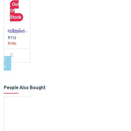
Out
Of
Stock
ராஜேஷ்குமார் தேர்ந்தெடுத்த நாவல்கள்(பாகம் 1)
₹713
₹750
People Also Bought