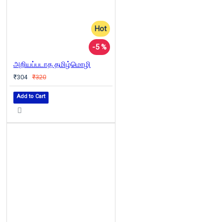
Hot
-5 %
அறியப்படாத தமிழ்மொழி
₹304
₹320
Add to Cart