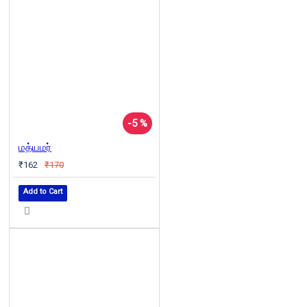
-5 %
மத்யமர்
₹162
₹170
Add to Cart