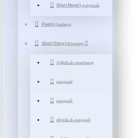
Short Novel | குறுநாவல்
Poetry | கவிதை
Short Story | சிறுகதை
அறிவியல் புனைகதை
கதைகள்
கதைகள்
கிராமியக் கதைகள்