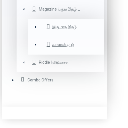
Magazine |பருவ இதழ்
இரு மாத இதழ்
காலாண்டிதழ்
Riddle | விடுகதை
Combo Offers