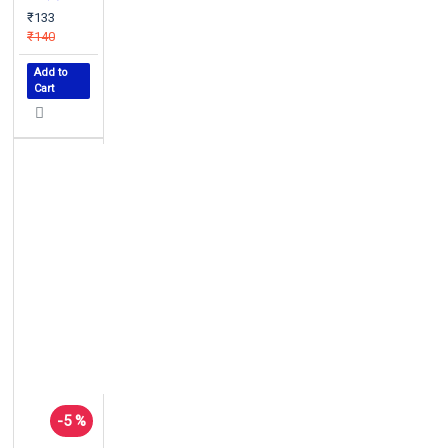
₹133
₹140
Add to
Cart
-5 %